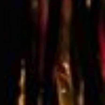
анда 2
Турнир
«Челси»
АПЛ
«Челси»
АПЛ
«Челси»
Кубок Англии
ст Хэм
»
АПЛ
«Челси
»
АПЛ