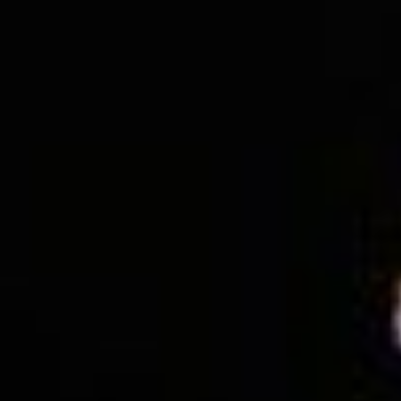
Дата
Команда 1
Счет
Команда 
22.02.025
«
Саутгемптон
»
0:4
«Брайто
15.02.025
«
Саутгемптон
»
1:3
«Борнму
08.02.025
«
Саутгемптон
»
0:1
«Бернл
01.02.2025
«Ипсвич
»
1:2
«
Саутгемпто
25.01.025
«
Саутгемптон
»
1:3
«Ньюкас
Место в таблице