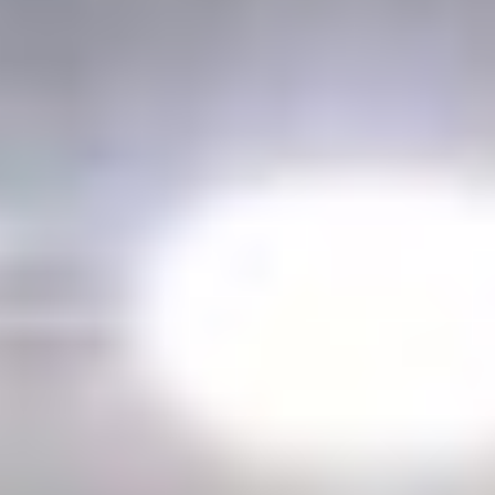
2026 году
Букмекеры
Лучшие букмекерские конторы для ставок на киберспорт в
2026 году
Букмекеры
Главная
Прогнозы
Колумбия – Гана, 4 июля: прогноз на матч
ЧМ-2026, где смотреть, составы и коэффициенты
Колумбия – Гана, 4 июля:
прогноз на матч ЧМ-2026, где
смотреть, составы и
коэффициенты
Обновлено:
2 июля 2026, 18:21
Последний участник 1/8 финала определится в Канзас-Сити