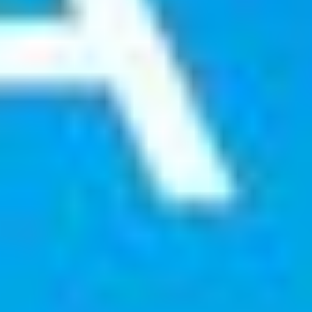
БК с минимальным депозитом
5
/5
Обзор
На сайт
5
/5
Обзор
На сайт
5
/5
Обзор
На сайт
Смотреть полный список
Букмекеры с бонусами
5
/5
Обзор
На сайт
5
/5
Обзор
На сайт
5
/5
Обзор
На сайт
Смотреть полный список
Букмекеры с лайв-ставками