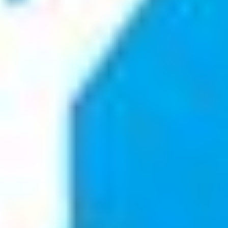
Смотреть полный список
Топ букмекерских контор на iOS
5
/5
Обзор
На сайт
5
/5
Обзор
На сайт
5
/5
Обзор
На сайт
Смотреть полный список
Лучшие букмекерские конторы
5
/5
Обзор
На сайт
5
/5
Обзор
На сайт
5
/5
Обзор
На сайт
Смотреть полный список
Легальные букмекеры России
5
/5
Обзор
На сайт