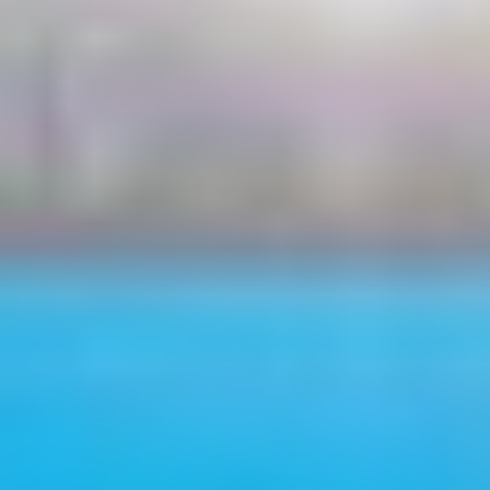
Валентин Васильев
Стадион «Эрроухе
Колумбия –
4 июля 2026
(Канзас-Сити,
Гана
(04:30) МСК
Миссури, США)
Команды
Начало
Место проведени
Колумбия не
Winline
проиграет и тотал
1.77
Прямая
меньше 2.5
Коэффициент
трансляция
Прогноз