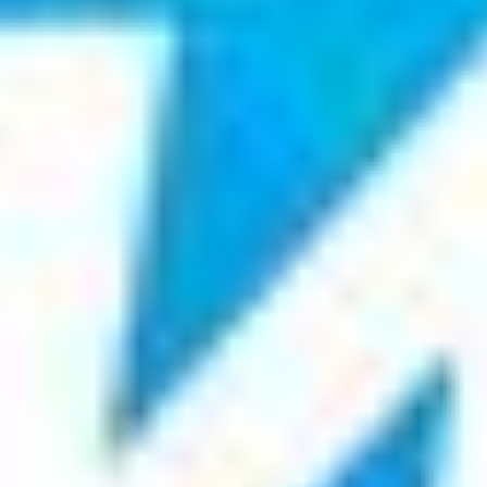
Выступление сборной Ганы в Америке производит
противоречивое впечатление. Аутсайдера группы, Панаму,
африканцы обыграли с огромным трудом – благодаря голу
Калеба Йиренки в компенсированное время. Нулевая ничья с
Англией – это, безусловно, достижение для ганцев, а не
упущение. Но хорватам на исходе предварительной стадии
они уступили – 1:2. Впрочем, это не помешало «Черным
звездам» выйти в плей-офф. Четыре очка были железным
проходным баллом в 1/16 финала для третьих команд в своих
группах.
Последние пять матчей сборной Ганы:
Команда
Команда
Дата
Счет
Тур
1
2
27.06.2026
Хорватия
2:1
Гана
ЧМ-2
23.06.2026
Англия
0:0
Гана
ЧМ-2