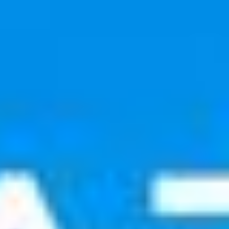
5
/5
Обзор
На сайт
Смотреть полный список
БК с мобильной версией
5
/5
Обзор
На сайт
5
/5
Обзор
На сайт
5
/5
Обзор
На сайт
Смотреть полный список
Киберспортивные букмекеры
5
/5
Обзор
На сайт
5
/5
Обзор
На сайт
5
/5
Обзор
На сайт
Смотреть полный список
Топ букмекерских контор на iOS