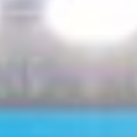
2026 году
Букмекеры
Лучшие букмекерские конторы для ставок на киберспорт в
2026 году
Букмекеры
Главная
Новости
Клиенты букмекеров верят в победу
Португалии над Хорватией на ЧМ-2026
Клиенты букмекеров верят в
победу Португалии над
Хорватией на ЧМ-2026
Обновлено:
2 июля 2026, 18:44
Роналду против Модрича - вот так встреча!
Руслан Ипполитов