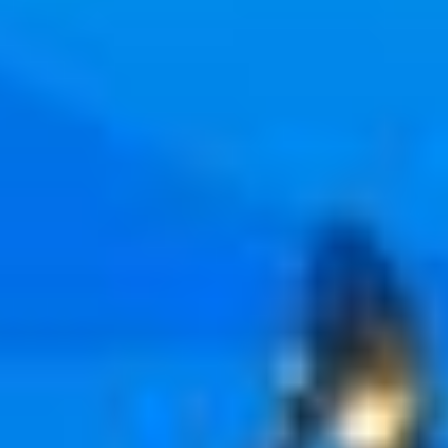
«Марафон» подвел итоги чемпионата мира по футболу
Самые крупные ставки и выигрыши, наиболее
прибыльные матчи
Новости
Клиенты букмекеров уверены в победе ЦСКА над
«Балтикой» в стартовом матче РПЛ
Премьер-лига возвращается!
Новости
«Зенит» — чемпион, «Спартак» — первый клуб
Москвы, лучшие бомбардиры — Кордоба и Тюкавин
Букмекеры назвали фаворитов нового сезона РПЛ
Новости
Матч «Ротор» — «СКА-Хабаровск» стал самым
крупным по обороту букмекеров во 2-м туре Лиги PARI
Экспресс-ставка принесла беттору более 800 тысяч
рублей
Новости
Победа Англии над Францией принесла беттору более