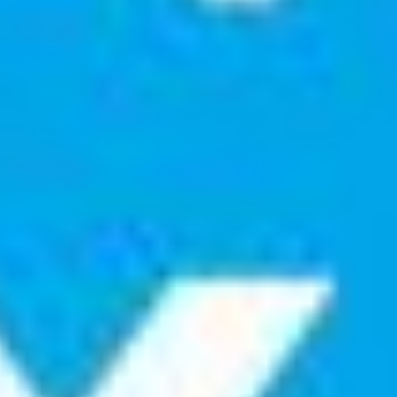
5
/5
Обзор
На сайт
Смотреть полный список
Топ букмекеров на Андроид
5
/5
Обзор
На сайт
5
/5
Обзор
На сайт
5
/5
Обзор
На сайт
Смотреть полный список
Смотреть всё
Рекомендуем
Фестиваль северной культуры «Имандра» пройдет 22–23
августа в Мончегорске
Новости
Букмекер БЕТ-М обновил приветственную акцию
Новости
На UTLC CUP-2026 сыграют команды из России, Бразилии,
Сербии, Беларуси и Казахстана