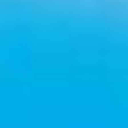
В ночь на 3 июля в 1/16 финала чемпионата мира встретятся
сборные Португалии и Хорватии. Матч пройдет на стадионе
«BMO Филд» в Торонто и начнется в 2:00 по московскому
времени. Букмекерская компания PARI
оценила
шансы
соперников и изучила ставки клиентов.
Фаворитом букмекеры считают португальцев. Победа
команды Роберто Мартинеса в основное время идет за 1.75