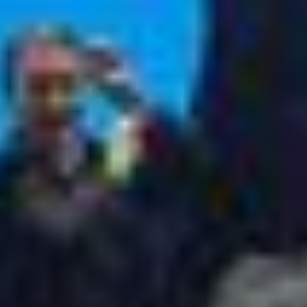
Новости
Букмекер БЕТ-М обновил приветственную акцию
Новости
На UTLC CUP-2026 сыграют команды из России, Бразилии,
Сербии, Беларуси и Казахстана
Новости
ЧМ-2026 в «Марафоне»: самый крупный выигрыш, рекордные
коэффициенты и другие интересные факты
Новости
Финал ЧМ-2026 стал самым крупным по обороту и прибыли
букмекеров матчем в году
Новости
«Зенит» — чемпион, «Спартак» — первый клуб Москвы,
лучшие бомбардиры — Кордоба и Тюкавин
Новости
Карту болельщика превратят в цифровую экосистему.
Главный приз за прогнозы – электромобиль
Новости
Матч «Ротор» — «СКА-Хабаровск» стал самым крупным по
обороту букмекеров во 2-м туре Лиги PARI
Новости
БЕТСИТИ организовал на «ВТБ Арене» мероприятие к
финалу ЧМ-2026
Новости