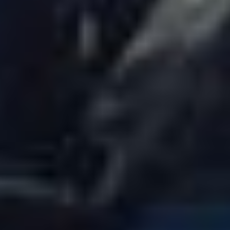
Подписка
Реклама
Справочник компаний
Об издании
Редакция
Менеджмент
Архив
Справочный центр
Наши проекты
Ведомости
Ведомости&
Город
Промышленность
Технологии
Экология
Бизнес-регата
Справочник компаний
Ведомости.СПб
Как потратить
Недвижимость
Конференции
Форум