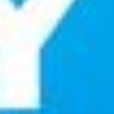
Новости
ЧМ-2026 в «Марафоне»: самый крупный выигрыш, рекордные
коэффициенты и другие интересные факты
Новости
Финал ЧМ-2026 стал самым крупным по обороту и прибыли
букмекеров матчем в году
Новости
«Зенит» — чемпион, «Спартак» — первый клуб Москвы,
лучшие бомбардиры — Кордоба и Тюкавин
Новости
Карту болельщика превратят в цифровую экосистему.
Главный приз за прогнозы – электромобиль
Новости
Матч «Ротор» — «СКА-Хабаровск» стал самым крупным по
обороту букмекеров во 2-м туре Лиги PARI
Новости
БЕТСИТИ организовал на «ВТБ Арене» мероприятие к
финалу ЧМ-2026
Новости
Ничья в финале ЧМ-2026 принесла любителю ставок более 30
000 000 рублей
Новости
Новое