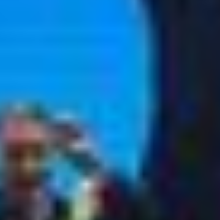
41 000 000 рублей
Один из самых крупных выигрышей в PARI на ЧМ-2026
Новости
Бетторы считают Испанию фаворитом 90 минут финала
ЧМ-2026, но верят в чемпионство Аргентины
Главный матч года
Новости
Испания - Аргентина, 19 июля: где смотреть финал
ЧМ-2026, прямая трансляция матча
Месси идет за вторым Кубком мира
Новости
Франция - Англия, 18 июля: где смотреть матч за третье
место ЧМ-2026, прямая трансляция бесплатно
Последний матч Дешама в сборной
Показать еще
loading
Фестиваль северной культуры «Имандра» пройдет 22–23
августа в Мончегорске
Новости