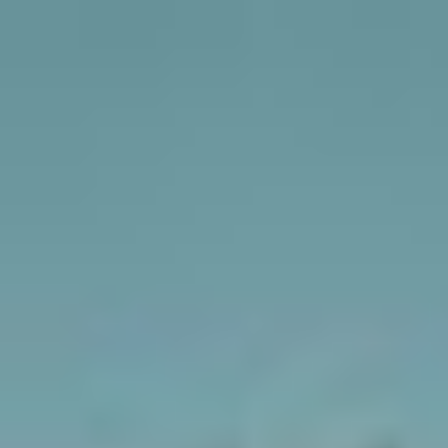
Партнерский проект
Партнерский проект
Получить бонус
Бонус для новых игроков – до 25000₽ за пополнение счёта с
промокодом VED25
Реклама / ООО «БК «ПАРИ» 18+
Erid: 2Vtzqvh9oV2
Ведомости
Ведомости&
Город