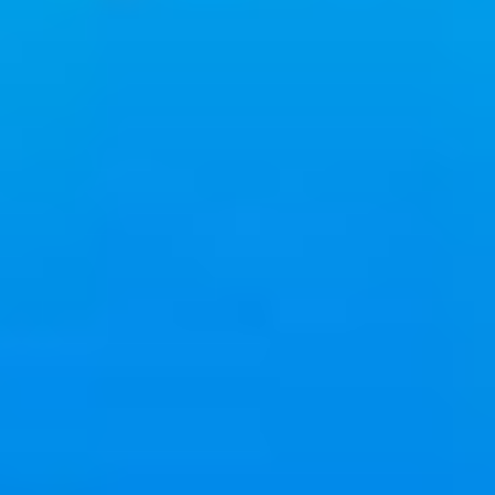
Новости
ЧМ-2026 в «Марафоне»: самый крупный выигрыш, рекордные
коэффициенты и другие интересные факты
Новости
Финал ЧМ-2026 стал самым крупным по обороту и прибыли
букмекеров матчем в году
Новости
«Зенит» — чемпион, «Спартак» — первый клуб Москвы,
лучшие бомбардиры — Кордоба и Тюкавин
Новости
Карту болельщика превратят в цифровую экосистему.
Главный приз за прогнозы – электромобиль
Новости
Матч «Ротор» — «СКА-Хабаровск» стал самым крупным по
обороту букмекеров во 2-м туре Лиги PARI
Новости
БЕТСИТИ организовал на «ВТБ Арене» мероприятие к
финалу ЧМ-2026
Новости
Ничья в финале ЧМ-2026 принесла любителю ставок более 30
000 000 рублей
Новости
Новое