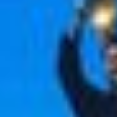
«Марафон» подвел итоги чемпионата мира по футболу
Самые крупные ставки и выигрыши, наиболее
прибыльные матчи
Новости
Клиенты букмекеров уверены в победе ЦСКА над
«Балтикой» в стартовом матче РПЛ
Премьер-лига возвращается!
Новости
«Зенит» — чемпион, «Спартак» — первый клуб
Москвы, лучшие бомбардиры — Кордоба и Тюкавин
Букмекеры назвали фаворитов нового сезона РПЛ
Новости
Матч «Ротор» — «СКА-Хабаровск» стал самым
крупным по обороту букмекеров во 2-м туре Лиги PARI
Экспресс-ставка принесла беттору более 800 тысяч
рублей
Новости
Победа Англии над Францией принесла беттору более