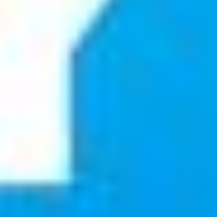
Смотреть полный список
Топ букмекеров на Андроид
5
/5
Обзор
На сайт
5
/5
Обзор
На сайт
5
/5
Обзор
На сайт
Смотреть полный список
Смотреть всё
Рекомендуем
Фестиваль северной культуры «Имандра» пройдет 22–23
августа в Мончегорске
Новости
Букмекер БЕТ-М обновил приветственную акцию
Новости
На UTLC CUP-2026 сыграют команды из России, Бразилии,
Сербии, Беларуси и Казахстана