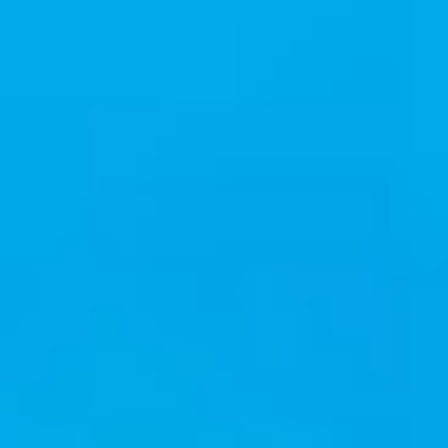
на групповом этапе шесть мячей, команда выиграла все три
матча и получила благоприятную сетку. Соперник по 1/16
финала — Кабо-Верде (500.00). Проход аргентинцев — 1.07,
островитян — 9.00.
Преследователи
Испания — 8.00. «Красная Фурия» была не столь
убедительна, но выиграла группу и встретится с Австрией
(250.00). В 1/8 финала возможно пиренейское дерби с
Португалией. Проход испанцев — 1.13, австрийцев — 6.00.
Англия — 8.00. Англичане ярко стартовали (4:2 с Хорватией),
затем сыграли вничью с Ганой (0:0) и обыграли Панаму (2:0).
В 1/16 их ждет ДР Конго (500.00). Проход команды Тухеля —
1.11 против 6.70 на африканцев.
Португалия — 12.00. Команда Криштиану Роналду
разгромила Узбекистан (5:0), но сыграла вничью с ДР Конго и
Колумбией, заняв второе место в группе. В 1/16 финала ее