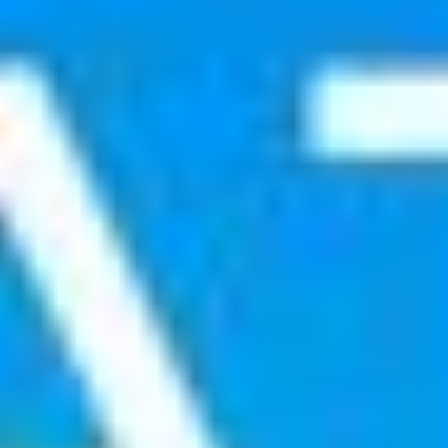
5
/5
Обзор
На сайт
5
/5
Обзор
На сайт
5
/5
Обзор
На сайт
Смотреть полный список
Букмекеры с бонусами
5
/5
Обзор
На сайт
5
/5
Обзор
На сайт
5
/5
Обзор
На сайт
Смотреть полный список
Букмекеры с лайв-ставками
5
/5
Обзор
На сайт
5
/5
Обзор
На сайт