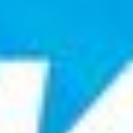
соперник — Хорватия (125.00), для Луки Модрича это
последний турнир. Проход португальцев — 1.38 против 3.05
на «шашечных».
Бразилия — 15.00. У команды Карло Анчелотти ничья с
Марокко (1:1) и победы над Гаити и Шотландией (оба — 3:0).
В плей-офф — неудобная Япония (65.00), к тому же
бразильцы потеряли из-за травмы Рафинью. В этой паре
аналитики отдают предпочтение латиноамериканцам — 1.35
на 3.30.
Нидерланды — 17.00. «Оранжевые» ярко атаковали на
групповом этапе, но не избежали проблем в обороне.
Соперник в 1/16 финала — сложное Марокко (50.00), которое
прогрессирует в созидании. Шансы Нидерландов — 1.63
против 2.30 у африканцев.
Германия — 20.00. «Бундестим» вышел в плей-офф после
двух подряд провалов на ЧМ. В соперниках — Парагвай
(500.00). Проход немцев — 1.17 против 5.30.