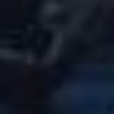
Реклама
Справочник компаний
Об издании
Редакция
Менеджмент
Архив
Справочный центр
Наши проекты
Ведомости
Ведомости&
Город
Промышленность
Технологии
Экология
Бизнес-регата
Справочник компаний
Ведомости.СПб
Как потратить
Недвижимость
Конференции
Форум
Контакты