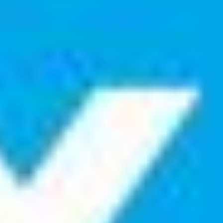
5
/5
Обзор
На сайт
5
/5
Обзор
На сайт
5
/5
Обзор
На сайт
Смотреть полный список
Лучшие букмекерские конторы
5
/5
Обзор
На сайт
5
/5
Обзор
На сайт
5
/5
Обзор
На сайт
Смотреть полный список
Легальные букмекеры России
5
/5
Обзор
На сайт
5
/5
Обзор
На сайт
5
/5
Обзор
На сайт