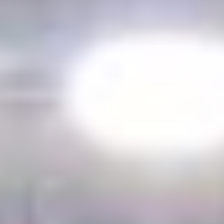
2026 году
Букмекеры
Лучшие букмекерские конторы для ставок на киберспорт в
2026 году
Букмекеры
Главная
Новости
Франция и Аргентина — главные фавориты
ЧМ-2026 перед стартом плей-офф
Франция и Аргентина —
главные фавориты ЧМ-2026
перед стартом плей-офф
Подробный расклад от аналитиков PARI
Руслан Ипполитов