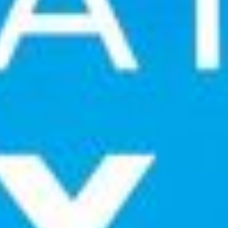
Иноуэ
Япония
30
Монстр
Правша
24
24 (21)
0