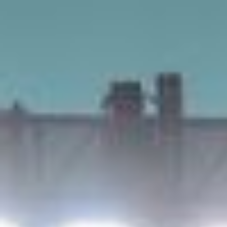
Партнерский проект
Партнерский проект
Получить бонус
Бонус для новых игроков – до 25000₽ за пополнение счёта с 
Реклама / ООО «БК «ПАРИ» 18+
Erid: 2Vtzqvh9oV2
Ведомости
Ведомости&
Город
Промышленность