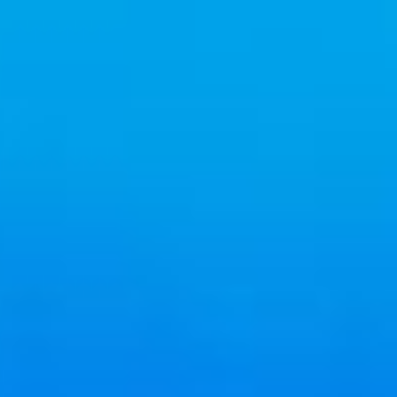
дущие бои провел в США. В 2019-м завоевал пояс IBO во
ном мира по версиям WBO и WBC. В последнем бою в июне