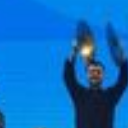
в 2010 году. На Олимпиаду-2012 не отобрался и перешел в проф
ем весе по версии WBC. Один раз защитил титул, после чего вы
ода забирал титулы разных организаций. В последнем бою в дек
поднявшись во второй легчайший дивизион.
на
5)
ТБ (10,5)
2,00
1,90
1,93