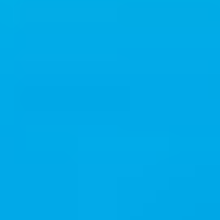
Сосьедад»
Ев
1:1, пен.
К
02.03.2025
«МЮ»
«Фулхэм»
3:4
Ан
26.02.2025
«МЮ»
3:2
«Ипсвич»
22.02.2025
«Эвертон»
2:2
«МЮ»
16.02.2025
«Тоттенхэм»
1:0
«МЮ»
Последние пять матчей «Арсенала»
:
Дата
Команда 1
Счет
Команда 2
Тур
«ПСВ
04.03.2025
1:7
«Арсенал»
Эйндховен»
чемпи