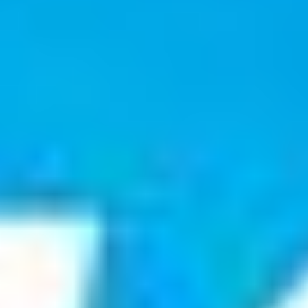
04.12.2024
«Арсенал»
2:0
«МЮ»
Товарище
28.07.2024
«Арсенал»
2:1
«МЮ»
12.05.2024
«МЮ»
0:1
«Арсенал»
03.09.2023
«Арсенал»
3:1
«МЮ»
Место в турнирной таблице
В турнирной таблице соперников разделяют 12 позиций и 21
очко.