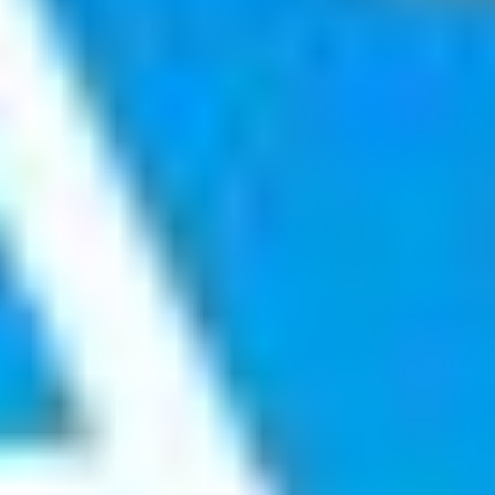
Защитник
15. Йоро
2. Салиба
Защит
Защитник
20. Дало
12. Тимбер
Защит
Полузащитник
3. Мазрауи
5. Парти
Защит
Полузащитник
25. Угарте
41. Райс
Полузащит
8.
Полузащитник
8. Эдегор
Полузащит
Фернандеш
53.
Полузащитник
17. Гарначо
Полузащит
Нванери
19.
Полузащитник
11. Зиркзее
Полузащит
Троссард
30.
Нападающий
9. Хойлунд
Нападаю
Стерлинг
Главный
Рубен
Микель
Глав