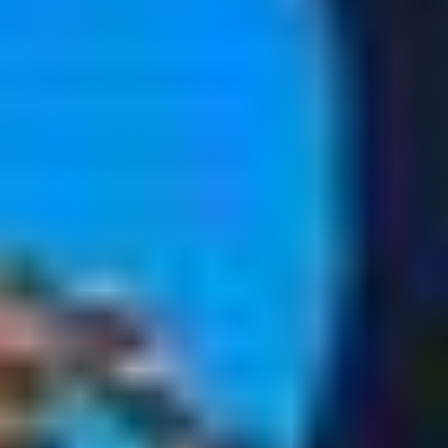
до 25 000 ₽
Бонус до 25 000 рублей от Марафона за регистрацию и
депозит
Получить бонус
Подробнее
327 дней 11 часов
Смотреть обзор бонуса Бонус БК PARI до 5000 рублей за
регистрацию и депозит
Фрибеты за депозит
Условия
до 5000 ₽
Бонус БК PARI до 5000 рублей за регистрацию и депозит