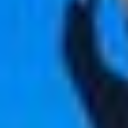
Смотреть обзор бонуса Промокод PARI на сумму до 25 000
рублей за регистрацию и депозит
Промокоды
Условия
до 25 000 ₽
Промокод PARI на сумму до 25 000 рублей за регистрацию и
депозит
Получить бонус
Подробнее
VED25
Промокоды
146 дней 11 часов
Смотреть обзор бонуса Бонус до 25 000 рублей от Марафона
за регистрацию и депозит
Фрибеты за депозит
Условия