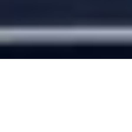
Учредитель: АО «Бизнес Ньюс Медиа»
Главный редактор: Казьмина Ирина Сергеевна
Электронная почта:
news@vedomosti.ru
Телефон:
+7 495 956-34-58
Сайт использует IP адреса, cookie и данные геолокации
Пользователей сайта, условия использования содержатся в
Политике по защите персональных данных