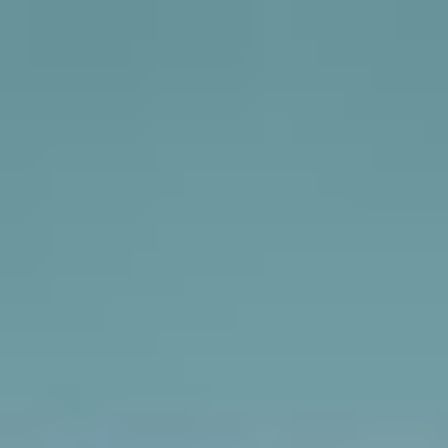
Партнерский проект
Партнерский проект
Получить бонус
Бонус для новых игроков – до 25000₽ за пополнение счёта с
промокодом VED25
Реклама / ООО «БК «ПАРИ» 18+
Erid: 2Vtzqvh9oV2
Ведомости
Ведомости&
Город