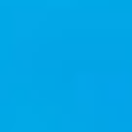
«Ноттингем
26.02.2025
0:0
«Арсенал»
Форест»
22.02.2025
«Арсенал»
0:1
«Вест Хэм»
15.02.2025
«Лестер»
0:2
«Арсенал»
05.02.2025
«Ньюкасл»
2:0
«Арсенал»
Кубок 
Последние пять матчей
«Манчестер Юнайтед» и
«Арсенала»
:
Дата
Команда 1
Счет
Команда 2
Тур
1:1,
12.01.2025
«Арсенал»
«МЮ»
Кубок Ан
пен. 3:5