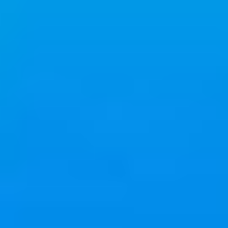
5
/5
Обзор
На сайт
5
/5
Обзор
На сайт
5
/5
Обзор
На сайт
Смотреть полный список
Киберспортивные букмекеры
5
/5
Обзор
На сайт
5
/5
Обзор
На сайт
5
/5
Обзор
На сайт
Смотреть полный список
Топ букмекерских контор на iOS
5
/5
Обзор
На сайт
5
/5
Обзор
На сайт
5
/5
Обзор
На сайт