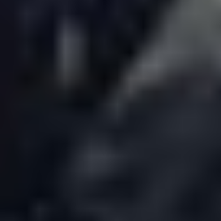
9999 ₽
Промокод PARI на 9999 рублей за регистрацию и первое
пополнение счета
Получить бонус
Подробнее
LUXURY
Промокоды
146 дней 11 часов
Смотреть всё
loading
Фестиваль северной культуры «Имандра» пройдет 22–23
августа в Мончегорске
Новости
Букмекер БЕТ-М обновил приветственную акцию
Новости
На UTLC CUP-2026 сыграют команды из России, Бразилии,
Сербии, Беларуси и Казахстана
Новости
ЧМ-2026 в «Марафоне»: самый крупный выигрыш, рекордные
коэффициенты и другие интересные факты
Новости
Финал ЧМ-2026 стал самым крупным по обороту и прибыли