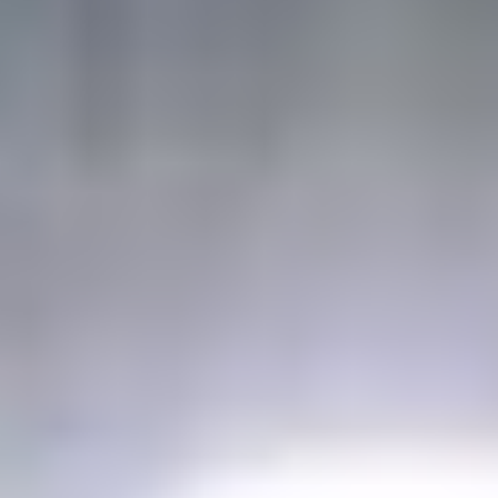
2026 году
Букмекеры
Лучшие букмекерские конторы для ставок на киберспорт в
2026 году
Букмекеры
Главная
Прогнозы
Манчестер Юнайтед - Арсенал, 9 марта: где
смотреть матч АПЛ, прогноз, составы
Манчестер Юнайтед -
Арсенал, 9 марта: где
смотреть матч АПЛ, прогноз,
составы
Обновлено:
7 марта 2025, 15:05
Вечная классика британского футбола