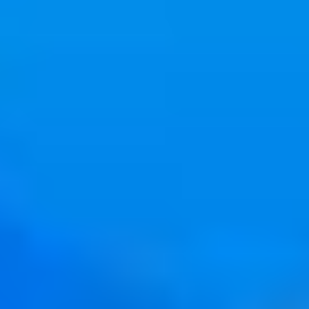
Смотреть полный список
Лучшие букмекерские конторы
5
/5
Обзор
На сайт
5
/5
Обзор
На сайт
5
/5
Обзор
На сайт
Смотреть полный список
Легальные букмекеры России
5
/5
Обзор
На сайт
5
/5
Обзор
На сайт
5
/5
Обзор
На сайт
Смотреть полный список
Топ букмекеров на Андроид
5
/5
Обзор
На сайт