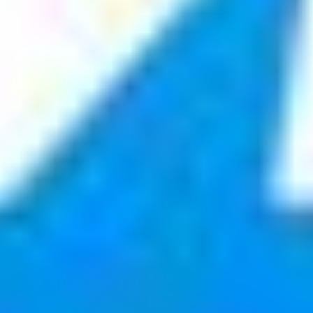
18. Ипсвич
27
3
8
16
26-57
19. Лестер
27
4
5
18
25-61
20. Саутгемптон
27
2
3
22
19-65
Прогноз на матч
После свежего вылета из Кубка Англии (поражение от
«Фулхэма» по пенальти) у «Манчестер Юнайтед» остался
всего один путь к трофею - в Лиге Европы. Выездная ничья с
«Реалом Сосьедад» немного приблизила команду Рубена
Аморима к четвертьфиналу. В то же время в АПЛ внятных
турнирных стимулов у «красных дьяволов» давно не осталось.
Отставание в 14 очков от нижнего порога зоны Лиги
чемпионов не оставляет им надежд на квалификацию в самый
кассовый турнир континента. В зону Лиги Европы им тоже
скорее всего не подняться. Вылет - не грозит. Как в такой
ситуации находить стимулами для футболистов - вопрос
вопросов для тренера. Но в данном случае ломать голову над
мотивационными речами португальцу не придется. Имя
соперника - лучший раздражитель для любого поколения
«канониров». Нет никаких сомнений, что в воскресенье