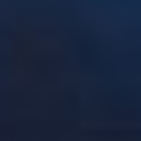
Новости, аналитика, прогнозы и другие материалы,
представленные на данном сайте, не являются офертой или
рекомендацией к покупке или продаже каких-либо активов.
На информационном ресурсе применяются рекомендательные
технологии (информационные технологии предоставления
информации на основе сбора, систематизации и анализа
сведений, относящихся к предпочтениям пользователей сети
«Интернет», находящихся на территории Российской
Федерации).
Все права защищены © АО Бизнес Ньюс Медиа, ИНН/КПП
7712108141/771501001, ОГРН 1027739124775, 127018, г.
Москва, вн.тер.г. муниципальный округ Марьина Роща, ул.
Полковая, д. 3, стр. 1 1999—
2026
Сетевое издание Ведомости (Vedomosti)
Решение Федеральной службы по надзору в сфере связи,
информационных технологий и массовых коммуникаций
(Роскомнадзор) от 27 ноября 2020 г. ЭЛ № ФС 77-79546