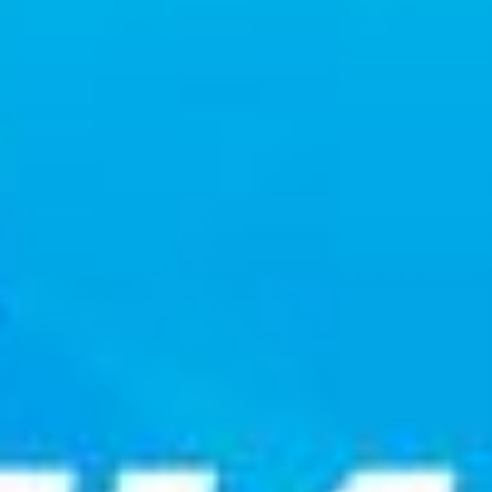
оз на матч АПЛ, трансляция, составы
 декабря: прогноз на матч АП