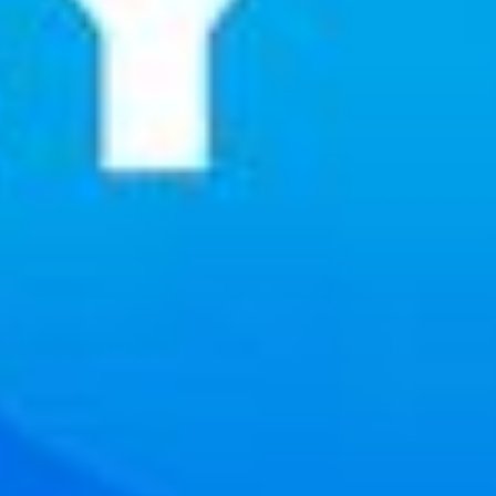
Команда 2
Турнир
«МЮ»
АПЛ
«МЮ»
Лига чемпионов
«МЮ»
АПЛ
«Лутон»
АПЛ
«МЮ»
Лига чемпионов
Команда 2
Турнир