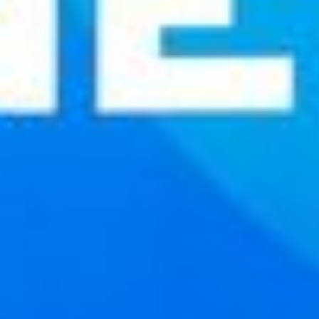
Дата
Команда 1
Счет
02.12.2023
«Ньюкасл»
1:0
29.11.2023
«Галатасарай»
3:3
26.11.2023
«Эвертон»
0:3
11.11.2023
«МЮ»
1:0
08.11.2023
«Копенгаген»
4:3
Последние пять игр
«Челси»:
Дата
Команда 1
Счет