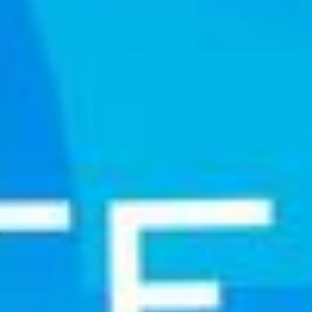
нные зрительские рейтинги, вне зависимости от занимаемых