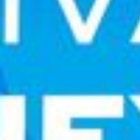
Турнир:
Английская премьер-лига, 16-й тур
Стадион:
«Олд Траффорд» (Манчестер, Англия, Великобритан
Судьи:
еще не определены
Форма команд
История матчей:
Победы
Ничьи
По
«МЮ»
64
46
49
«Челси»
49
46
64
Последние пять игр
«Манчестер Юнайтед»: