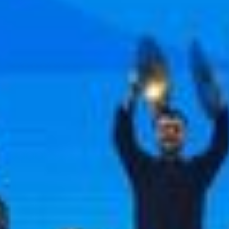
«Брайтон»
АПЛ
«Челси»
АПЛ
«Манчестер Сити»
АПЛ
«Челси»
АПЛ
«Блэкберн»
Кубок лиги
 «Челси» в Лигу чемпионов не попали бы. Манкунианцы идут то