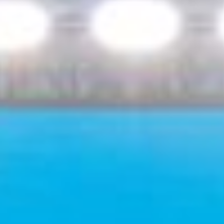
та в Мончегорске
ду
26 году
 году