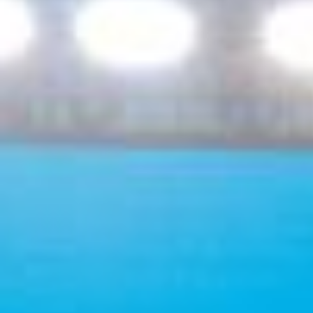
Технологии
Экология
6 августа 2026
08:28 /
Новости
Фестиваль северной культуры «Имандра» пройдет 22–23 авгус
19:09 /
Новости
Букмекер БЕТ-М обновил приветственную акцию
ТОП лучших легальных букмекерских контор России в 2026 го
Букмекеры
Лучшие букмекерские конторы для ставок на спорт в 2026 году
Букмекеры
Лучшие приложения БК для ставок на спорт
Букмекеры
Лучшие букмекерские конторы с минимальным депозитом в 20
Букмекеры
Лучшие букмекерские конторы для ставок на киберспорт в 2026
Букмекеры