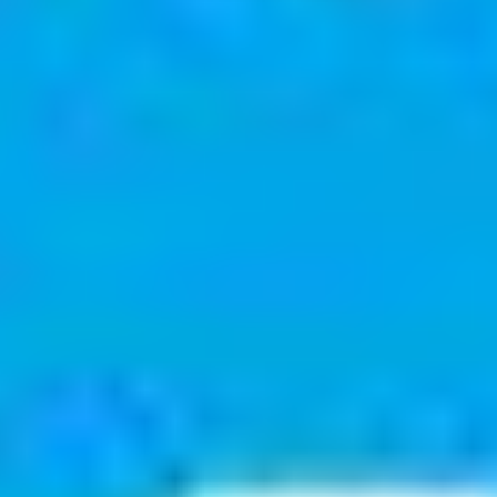
В линии на точный счет минимальный
коэффициент 7.50
установлен на ничью 1:1.
Будет ли много голов в матче
«Манчестер Юнайтед» -
«Манчестер Сити»
?
По расчетам аналитиков, зрители без голов в этом матче
точно не останутся. Поставить на то, что в игре будет забито
не меньше трех мячей (ТБ 2.5), предлагается за
1.67
. ТМ 2.5
идет за весомые
2.20
.
Кто станет чемпионом Англии
?
Тройка фаворитов от
FONBET
на титул:
«Ливерпуль» -
1.01
«Арсенал» -
30.00