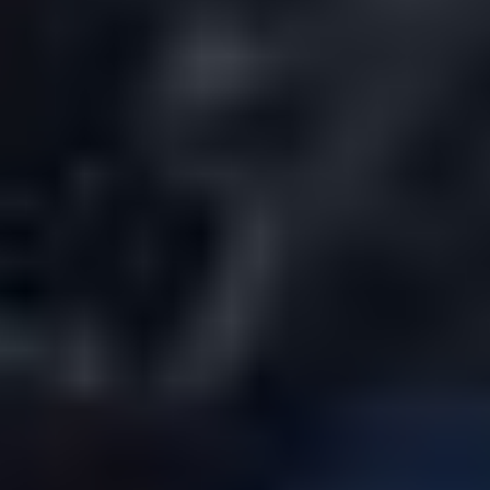
августа в Мончегорске
Новости
Букмекер БЕТ-М обновил приветственную акцию
Новости
На UTLC CUP-2026 сыграют команды из России, Бразилии,
Сербии, Беларуси и Казахстана
Новости
ЧМ-2026 в «Марафоне»: самый крупный выигрыш, рекордные
коэффициенты и другие интересные факты
Новости
Финал ЧМ-2026 стал самым крупным по обороту и прибыли
букмекеров матчем в году
Новости
«Зенит» — чемпион, «Спартак» — первый клуб Москвы,
лучшие бомбардиры — Кордоба и Тюкавин
Новости
Карту болельщика превратят в цифровую экосистему.
Главный приз за прогнозы – электромобиль
Новости
Матч «Ротор» — «СКА-Хабаровск» стал самым крупным по
обороту букмекеров во 2-м туре Лиги PARI
Новости
БЕТСИТИ организовал на «ВТБ Арене» мероприятие к
финалу ЧМ-2026