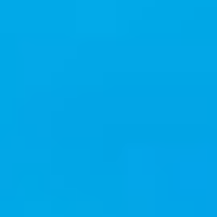
«Ноттингем
«Манчестер
08.03.2025
1:0
Форест»
Сити»
«Манчестер
К
01.03.2025
3:1
«Плимут»
Сити»
Ан
Последние пять матчей «МЮ» и
«МС»
:
Дата
Команда 1
Счет
Команда 2
Тур
«Манчестер
«Манчестер
15.12.2024
1:2
Сити»
Юнайтед»
«Манчестер
1:1 (7:6 -
«Манчестер
Суперк
10.08.2024
Сити»
пен.)
Юнайтед»
Ан