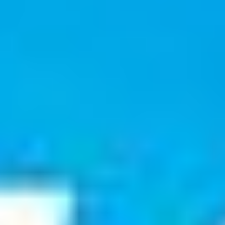
«Манчестер
«Манчестер
К
25.05.2024
1:2
Сити»
Юнайтед»
Ан
«Манчестер
«Манчестер
03.03.2024
3:1
Сити»
Юнайтед»
«Манчестер
«Манчестер
29.10.2023
0:3
Юнайтед»
Сити»
Место в таблице
После 30 туров «Манчестер Сити» занимает 5-е место, а
«Манчестер Юнайтед» - 13-е.
Клуб
И
В
Н
П
Мячи
О
1. Ливерпуль
30
22
7
1
70-27
2. Арсенал
30
17
10
3
55-25