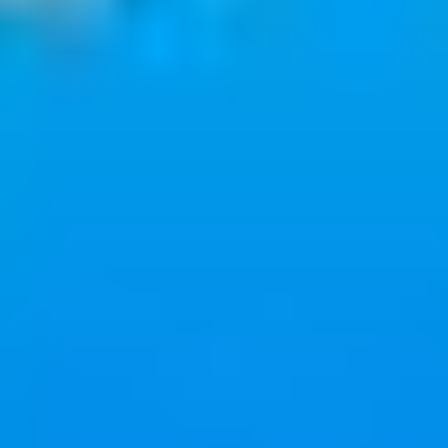
5
/5
Обзор
На сайт
5
/5
Обзор
На сайт
5
/5
Обзор
На сайт
Смотреть полный список
БК с мобильной версией
5
/5
Обзор
На сайт
5
/5
Обзор
На сайт
5
/5
Обзор
На сайт
Смотреть полный список
Киберспортивные букмекеры
5
/5
Обзор
На сайт
5
/5
Обзор
На сайт