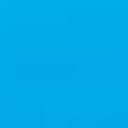
09.03.2025
«МЮ»
1:1
«Арсенал»
«Реал
06.03.2025
1:1
«МЮ»
Сосьедад»
Ев
Последние пять матчей
«МС»
:
Дата
Команда 1
Счет
Команда 2
Тур
«Манчестер
02.04.2025
2:0
«Лестер»
Сити»
«Манчестер
К
30.03.2025
«Борнмут»
1:2
Сити»
Ан
«Манчестер
15.03.2025
2:2
«Брайтон»
Сити»