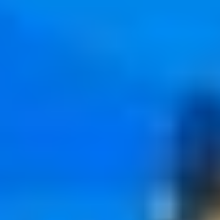
5
/5
Обзор
На сайт
5
/5
Обзор
На сайт
5
/5
Обзор
На сайт
Смотреть полный список
Топ букмекеров на Андроид
5
/5
Обзор
На сайт
5
/5
Обзор
На сайт
5
/5
Обзор
На сайт
Смотреть полный список
Смотреть всё
Лучшие бонусы
Смотреть всё
Реклама 18+ / ООО «ПАРИ»