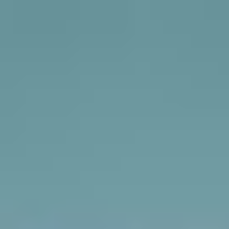
Партнерский проект
Партнерский проект
Получить бонус
Бонус для новых игроков – до 25000₽ за пополнение счёта с
промокодом VED25
Реклама / ООО «БК «ПАРИ» 18+
Erid: 2Vtzqvh9oV2
Ведомости
Ведомости&
Город