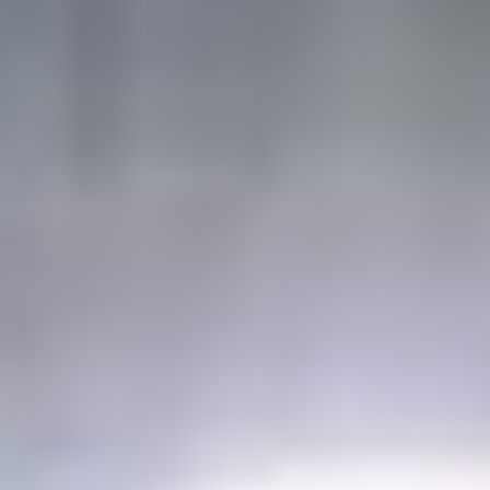
2026 году
Букмекеры
Лучшие букмекерские конторы для ставок на киберспорт в
2026 году
Букмекеры
Главная
Прогнозы
Манчестер Юнайтед - Манчестер Сити, 6
апреля: где смотреть матч АПЛ, прогноз, составы
Манчестер Юнайтед -
Манчестер Сити, 6 апреля:
где смотреть матч АПЛ,
прогноз, составы
Обновлено:
4 апреля 2025, 15:39
Команда Гвардиолы будет фаворитом на «Олд Траффорд»