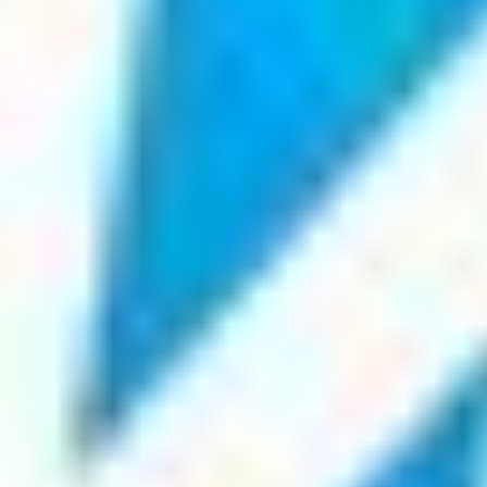
3. Ноттингем
30
17
6
7
50-35
4. Челси
30
15
7
8
54-37
5. Манчестер Сити
30
15
6
9
57-40
6. Ньюкасл
29
15
5
9
49-39
7. Астон Вилла
30
13
9
8
44-45
8. Брайтон
30
12
11
7
48-45
9. Фулхэм
30
12
9
9
44-40
10. Борнмут
30
12
8
10
49-38
11. Брентфорд
30
12
5
13
51-47
12. Кристал Пэлас
29
10
10
9
37-34
13. Манчестер
Юнайтед
30
10
7
13
37-41
14. Тоттенхэм
30
10
4
16
55-44
15. Эвертон
30
7
13
10
32-37
16. Вест Хэм
30
9
7
14
33-50
17. Вулверхэмптон
30
8
5
17
41-58
18. Ипсвич
30
4
8
18
30-63
19. Лестер
30
4
5
21
25-67