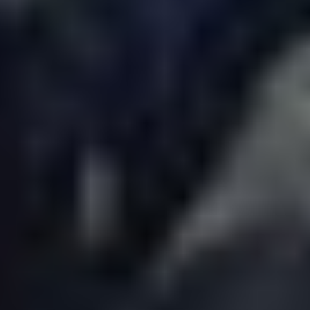
до 20 000 ₽
Бонус Мелбет до 20 000 рублей на день рождения
Получить бонус
Подробнее
480 дней 21 часов
Смотреть обзор бонуса Промокод PARI на 9999 рублей за
регистрацию и первое пополнение счета
Промокоды
Условия
9999 ₽
Промокод PARI на 9999 рублей за регистрацию и первое
пополнение счета
Получить бонус
Подробнее
LUXURY
Промокоды
146 дней 21 часов
Смотреть всё
loading
Фестиваль северной культуры «Имандра» пройдет 22–23