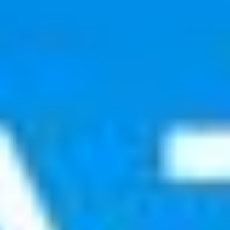
Белал Мухаммад (США / Палестина)
–
Габриэль Бонфим
(Бразилия). Полусредний вес;
Брендан Аллен (США)
–
Эдмен Шахбазян (США).
Средний вес;
Фарес Зиам (Франция) – Том Нолан (Австралия).
Легкий вес;
Брайс Митчелл (США) – Сантьяго Луна (Мексика).
Легчайший вес;
Иво Бараньевский (Польша) – Джуниор Тафа
(Австралия). Полутяжелый вес;
Прелимы
Мэтт Шнелл (США) – Алессандро Коста (Бразилия).
Промежуточный вес;
Маркус Макги (США) – Джон Яннис (США).
Легчайший вес;
Бруно Силва (Бразилия) – Эдгар Чайрез (Мексика).
Наилегчайший вес;
Присцила Качоэйра (Бразилия) – Челси Чендлер (США).
Женский легчайший вес;