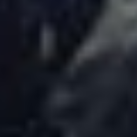
Новости
Букмекер БЕТ-М обновил приветственную акцию
Новости
На UTLC CUP-2026 сыграют команды из России, Бразилии,
Сербии, Беларуси и Казахстана
Новости
ЧМ-2026 в «Марафоне»: самый крупный выигрыш, рекордные
коэффициенты и другие интересные факты
Новости
Финал ЧМ-2026 стал самым крупным по обороту и прибыли
букмекеров матчем в году
Новости
«Зенит» — чемпион, «Спартак» — первый клуб Москвы,
лучшие бомбардиры — Кордоба и Тюкавин
Новости
Карту болельщика превратят в цифровую экосистему.
Главный приз за прогнозы – электромобиль
Новости
Матч «Ротор» — «СКА-Хабаровск» стал самым крупным по
обороту букмекеров во 2-м туре Лиги PARI
Новости
БЕТСИТИ организовал на «ВТБ Арене» мероприятие к
финалу ЧМ-2026
Новости