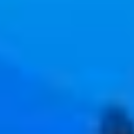
Бонус для новых игроков — до 25000 рублей.
Реклама 18+ / ООО «ПАРИ»
Erid: 2VtzqwBJZPn
Смотреть обзор бонуса Промокод PARI на сумму до 25 000
рублей за регистрацию и депозит
Промокоды
Условия
до 25 000 ₽
Промокод PARI на сумму до 25 000 рублей за регистрацию и
депозит
Получить бонус
Подробнее