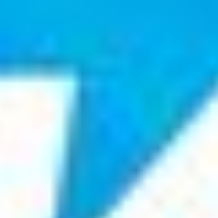
Лучшие букмекерские конторы для ставок во время боя
Габриэль Бонфим
В 14-летнем возрасте начал заниматься боксом, на
любительском уровне стал чемпионом Бразилии.
Впоследствии получил коричневый пояс по бразильскому
джиу-джитсу, освоил смешанные единоборства. В
профессиональных MMA выступает с 2014 г. В 2022-м стал
чемпионом LFA в полусреднем весе, после чего победил в
Претендентской серии Дэйны Уайта и получил контракт с
UFC. В сильнейшем промоушене выиграл шесть раз и
уступил однажды. На данный момент идет на серии из
четырех побед. В последнем поединке в ноябре нокаутировал
Рэнди Брауна во втором раунде.
Лучшие букмекерские конторы для ставок на MMA с телефон
Сравнение коэффициентов