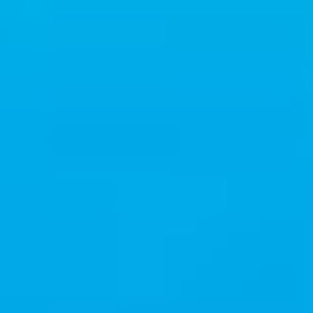
37
Возраст
30
Бои
Победы (нокауты
24 (5 / 1 / 18)
/ сабмишены /
19 (4 / 13
решения)
Поражения
(нокауты /
5 (1 / 0 / 4)
1 (1 / 0
сабмишены /
решения)
1
Без результата
Место в рейтинге
5
полусреднего
дивизиона UFC