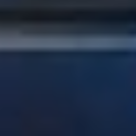
Контакты
127018, г. Москва, ул. Полковая, д. 3, стр. 1
На карте:
+7 495 956-34-58, +7 495 956-07-16
info@vedomosti.ru
Любое использование материалов допускается только при
соблюдении
правил перепечатки
и при наличии гиперссылки
на vedomosti.ru
Новости, аналитика, прогнозы и другие материалы,
представленные на данном сайте, не являются офертой или
рекомендацией к покупке или продаже каких-либо активов.
На информационном ресурсе применяются рекомендательные
технологии (информационные технологии предоставления
информации на основе сбора, систематизации и анализа
сведений, относящихся к предпочтениям пользователей сети
«Интернет», находящихся на территории Российской
Федерации).
Все права защищены © АО Бизнес Ньюс Медиа, ИНН/КПП
7712108141/771501001, ОГРН 1027739124775, 127018, г.
Москва, вн.тер.г. муниципальный округ Марьина Роща, ул.