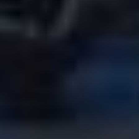
Подписка
Реклама
Справочник компаний
Об издании
Редакция
Менеджмент
Архив
Справочный центр
Наши проекты
Ведомости
Ведомости&
Город
Промышленность
Технологии
Экология
Бизнес-регата
Справочник компаний
Ведомости.СПб
Как потратить
Недвижимость
Конференции
Форум