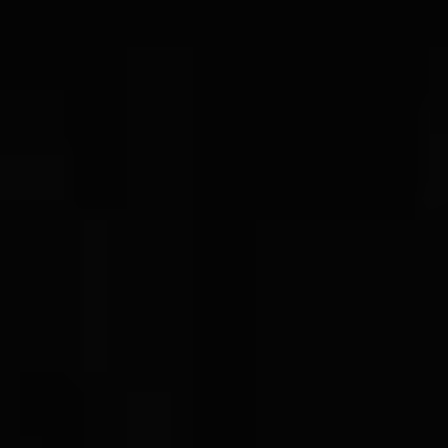
Ждем нокаут?
Александр Бокулёв
Источник: UFC