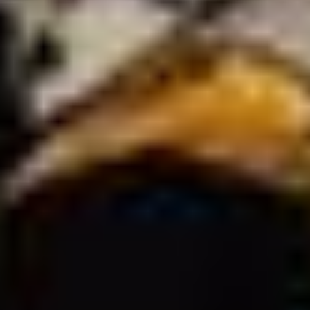
Таллисон Тейшейра
В профессиональных ММА выступает с 2021 г. Одержал
шесть побед в Бразилии, после чего выиграл бой в
Претендентской серии Дэйны Уайта и получил контракт с
UFC. В феврале 2025 г. дебютировал в лиге с победы, но затем
потерпел первое поражение в карьере. В последнем поединке
в феврале одолел Тая Туйвасу единогласным решением судей.
Лучшие букмекерские конторы для ставок на MMA с телефон
Сравнение коэффициентов
Победа
Победа
ТМ
Действие
Павловича
Тейшейры
(1,5)
(1
PARI
1,15
5,80
1,86
1,