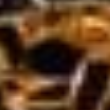
быструю. Полагаем, бой как минимум продлится больше 2,5
минуты. Соответствующий коэффициент появится ближе к
турниру.
ПОЛУЧИТЬ ДО 25 000 РУБЛЕЙ ОТ PARI
Полный кард, где смотреть бой
Павлович – Тейшейра
Турнир UFC Fight Night 277 пройдет на «Galaxy Arena» в
Макао. Шоу стартует в субботу, 30 мая, в 11:00 по
московскому времени. Основной кард начнется в 14:00 мск,
поэтому бой Павлович – Тейшейра стоит ожидать около 15:30
мск.
В полном объеме турнир покажут специализированный
сервис промоушена UFC Fight Pass (по платной подписке),
легальные букмекерские конторы
Winline
и
BetBoom
(для
зарегистрированных пользователей) и телеканал «Матч!
Боец». Прямой эфир на федеральном «Матч ТВ» начнется в