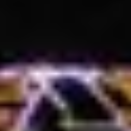
Россия
Страна
Браз
34
Возраст
23
Бои
Победы (нокауты
20 (15 / 0 / 5)
/ сабмишены /
9 (7 / 1
решения)
Поражения
(нокауты /
3 (2 / 0 / 1)
1 (1 / 0
сабмишены /
решения)
Место в рейтинге
3
тяжелого
дивизиона UFC