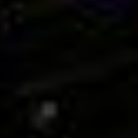
до 20 000 ₽
Бонус Мелбет до 20 000 рублей на день рождения
Получить бонус
Подробнее
478 дней 17 часов
Смотреть обзор бонуса Промокод PARI на 9999 рублей за
регистрацию и первое пополнение счета
Промокоды
Условия
9999 ₽
Промокод PARI на 9999 рублей за регистрацию и первое
пополнение счета
Получить бонус
Подробнее