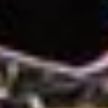
Прогноз на бой
После поражений от Тома Аспиналла и Александра Волкова
Павлович сменил боевой стиль. Он начал действовать в
клетке гораздо осторожнее и размереннее. Было видно, что
россиянин сделал приоритетом возвращение уверенности и
победных результатов в ущерб фирменной погоне за
финишами. Впрочем, его нокаутирующий потенциал остается
высоким. Павлович – боец, которому порой достаточно
одного удара для победы.
Очевидных ответных козырей у Тейшейры нет. Он тоже
специализируется на работе в стойке и действует скорее не в
техничной, а силовой манере – но едва ли убедительнее
Павловича. Вдобавок у бразильца есть явные проблемы в
защите, что отчетливо показал бой с Дерриком Льюисом,
завершившийся поражением нокаутом за 35 секунд.
Резюмируя, ждем победу от россиянина, но не экстремально