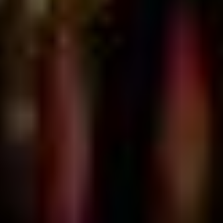
5
/5
Обзор
На сайт
5
/5
Обзор
На сайт
5
/5
Обзор
На сайт
Смотреть полный список
Топ букмекерских контор на iOS
5
/5
Обзор
На сайт
5
/5
Обзор
На сайт
5
/5
Обзор
На сайт
Смотреть полный список
Лучшие букмекерские конторы
5
/5
Обзор
На сайт
5
/5
Обзор
На сайт
5
/5
Обзор
На сайт