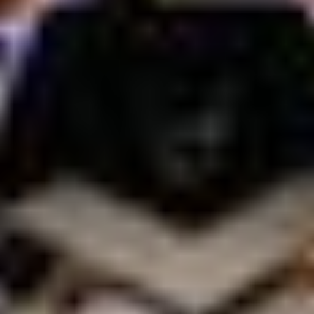
190,5
Рост (см)
2
213,5
Размах рук (см)
114,5
Размах ног (см)
Сергей Павлович
Начал профессиональную карьеру в MMA в 2014 г. Выступал
в российской лиге Fight Nights Global, где стал первым
чемпионом в тяжелом весе. Один раз защитил титул, после
чего непобежденным перешел в UFC. В сильнейшем
промоушене мира выиграл восемь раз и уступил трижды, в
том числе в бою за временный пояс. Идет на серии из двух
побед. В последнем поединке в августе одолел Валдо Кортеса-
Акосту единогласным решением судей.
Лучшие букмекерские конторы для ставок во время боя