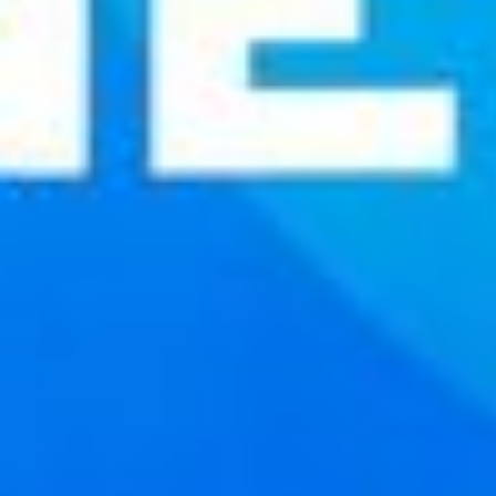
Дата
Команда 1
Счет
Команд
02.03.2024
«Краснодар»
1:1
«
Руб
22.02.2024
«
Рубин
»
1:4
«Роди
15.02.2024
«
Рубин
»
2:0
«Канв
«Сан
09.02.2023
«
Рубин
»
1:2
Пельт
06.02.2024
«Арда»
2:1
«
Руб