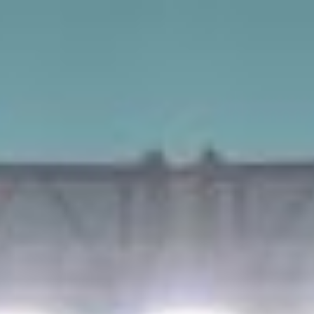
промокодом VED25