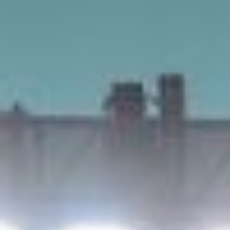
Партнерский проект
Партнерский проект
Получить бонус
Бонус для новых игроков – до 25000₽ за пополнение счёта с 
Реклама / ООО «БК «ПАРИ» 18+
Erid: 2Vtzqvh9oV2
Ведомости
Ведомости&
Город
Промышленность