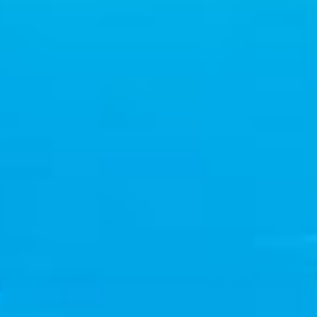
 составы