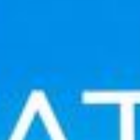
ровано на субботу, 9 марта. В этот день казанский “Рубин” сыг
набрали по очку на старте весеннего отрезка. Так что игра обещ
Команда 2
«Пари» (Нижний Новгород)
П2 - 5.10