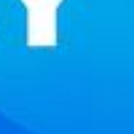
а 2
Турнир
ин
»
РПЛ
Контрольный
на»
матч
Контрольный
он»
матч
кт-
Контрольный
ен»
матч
Контрольный
ин
»
матч