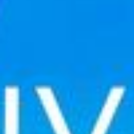
Полное содержание
Открытие футбольного 2024 года в столице Татарстана заплани
произвели благоприятное впечатление в первой части сезона и 
Форма команд
Место в турнирной таблице
Прогнозы на матч
Бонусы на матч
Команда 1
Время начала
Трансляции
Составы команд
Коэффициенты букмекеров
02.03.2024, Сб
Вопросы и ответы
«Рубин» (Казань)
16:30 МСК
П1 - 1.83
Х - 3.20