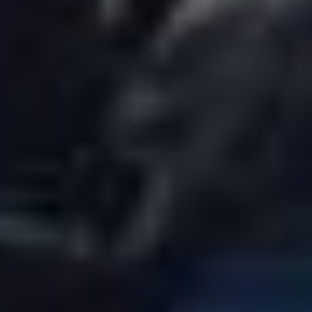
Матч «Ротор» — «СКА-Хабаровск» стал самым крупным по
обороту букмекеров во 2-м туре Лиги PARI
Новости
БЕТСИТИ организовал на «ВТБ Арене» мероприятие к
финалу ЧМ-2026
Новости
Подписка
Реклама
Справочник компаний
Об издании
Редакция
Менеджмент
Архив
Справочный центр
Наши проекты
Ведомости
Ведомости&
Город
Промышленность
Технологии
Экология
Бизнес-регата