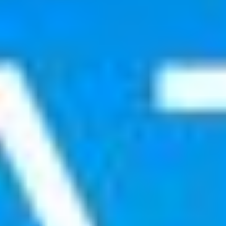
о количестве, сроках, месте и порядке получения призов или
выигрышей указана на сайте www.betcity.ru. Розыгрыш
происходит во время события.
Топы букмекеров
Смотреть всё
БК с минимальным депозитом
5
/5
Обзор
На сайт
5
/5
Обзор
На сайт
5
/5
Обзор
На сайт
Смотреть полный список
Букмекеры с бонусами
5
/5
Обзор
На сайт
5
/5
Обзор
На сайт