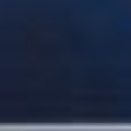
сведений, относящихся к предпочтениям пользователей сети
«Интернет», находящихся на территории Российской
Федерации).
Все права защищены © АО Бизнес Ньюс Медиа, ИНН/КПП
7712108141/771501001, ОГРН 1027739124775, 127018, г.
Москва, вн.тер.г. муниципальный округ Марьина Роща, ул.
Полковая, д. 3, стр. 1 1999—
2026
Сетевое издание Ведомости (Vedomosti)
Решение Федеральной службы по надзору в сфере связи,
информационных технологий и массовых коммуникаций
(Роскомнадзор) от 27 ноября 2020 г. ЭЛ № ФС 77-79546
Учредитель: АО «Бизнес Ньюс Медиа»
Главный редактор: Казьмина Ирина Сергеевна
Электронная почта:
news@vedomosti.ru
Телефон:
+7 495 956-34-58
Сайт использует IP адреса, cookie и данные геолокации