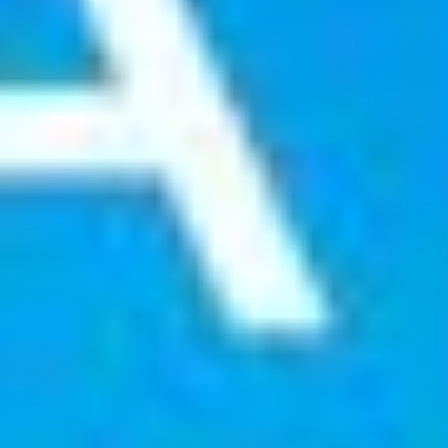
5
/5
Обзор
На сайт
Смотреть полный список
Букмекеры с лайв-ставками
5
/5
Обзор
На сайт
5
/5
Обзор
На сайт
5
/5
Обзор
На сайт
Смотреть полный список
БК с мобильной версией
5
/5
Обзор
На сайт
5
/5
Обзор
На сайт
5
/5
Обзор
На сайт
Смотреть полный список
Киберспортивные букмекеры