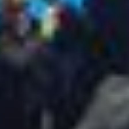
пополнение счета
Получить бонус
Подробнее
LUXURY
Промокоды
146 дней 1 часов
Смотреть всё
loading
Фестиваль северной культуры «Имандра» пройдет 22–23
августа в Мончегорске
Новости
Букмекер БЕТ-М обновил приветственную акцию
Новости
На UTLC CUP-2026 сыграют команды из России, Бразилии,
Сербии, Беларуси и Казахстана
Новости
ЧМ-2026 в «Марафоне»: самый крупный выигрыш, рекордные
коэффициенты и другие интересные факты
Новости
Финал ЧМ-2026 стал самым крупным по обороту и прибыли
букмекеров матчем в году
Новости
«Зенит» — чемпион, «Спартак» — первый клуб Москвы,
лучшие бомбардиры — Кордоба и Тюкавин
Новости
Карту болельщика превратят в цифровую экосистему.
Главный приз за прогнозы – электромобиль
Новости