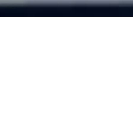
Пользователей сайта, условия использования содержатся в
Политике по защите персональных данных