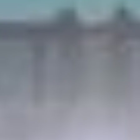
Промышленность
Технологии
Экология
7 августа 2026
08:28 /
Новости
Фестиваль северной культуры «Имандра» пройдет 22–23
августа в Мончегорске
19:09 /
Новости
Букмекер БЕТ-М обновил приветственную акцию
ТОП лучших легальных букмекерских контор России в 2026
году
Букмекеры
Лучшие букмекерские конторы для ставок на спорт в 2026
году
Букмекеры
Лучшие приложения БК для ставок на спорт
Букмекеры
Лучшие букмекерские конторы с минимальным депозитом в