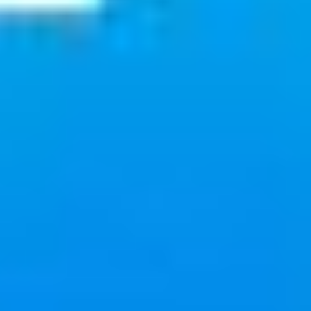
Лучшие бонусы
Смотреть всё
Реклама 18+ / ООО «ПАРИ»
Бонус для новых игроков — до 25000 рублей.
Реклама 18+ / ООО «ПАРИ»
Erid: 2VtzqwBJZPn
Смотреть обзор бонуса Промокод PARI на сумму до 25 000
рублей за регистрацию и депозит
Промокоды
Условия