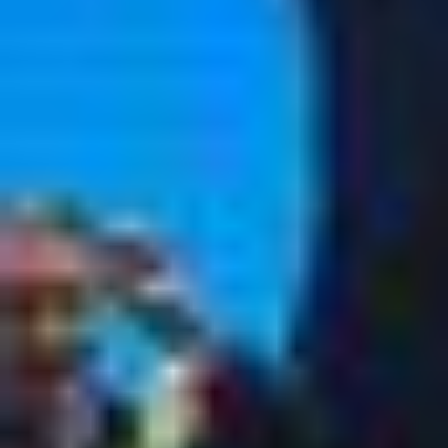
до 20 000 ₽
Бонус Мелбет до 20 000 рублей на день рождения
Получить бонус
Подробнее
482 дней 12 часов
Смотреть обзор бонуса Промокод PARI на 9999 рублей за
регистрацию и первое пополнение счета
Промокоды
Условия
9999 ₽
Промокод PARI на 9999 рублей за регистрацию и первое
пополнение счета
Получить бонус
Подробнее