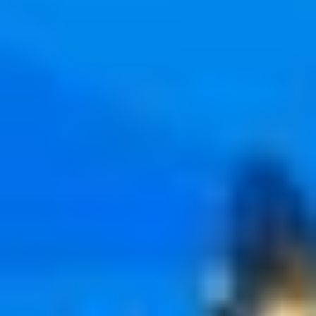
до 25 000 ₽
Промокод PARI на сумму до 25 000 рублей за регистрацию и
депозит
Получить бонус
Подробнее
VED25
Промокоды
148 дней 12 часов
Смотреть обзор бонуса Бонус до 25 000 рублей от Марафона
за регистрацию и депозит
Фрибеты за депозит
Условия
до 25 000 ₽
Бонус до 25 000 рублей от Марафона за регистрацию и
депозит