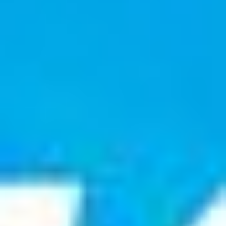
Победитель 25 турниров ATP, в том числе одного травяного.
Также выиграл четыре мэйджора – два Australian Open, US
Open и Уимблдон. В нынешнем сезоне на харде взял титулы в
Индиан-Уэллсе и Майами, на грунте – в Монте-Карло,
Мадриде и Риме. На Australian Open дошел до полуфинала, на
«Ролан Гаррос» вылетел во втором круге
. Всего в 2026 г.
одержал 42 победы при трех поражениях. Уимблдон
единственный раз выиграл в прошлом сезоне.
ЛУЧШИЕ БУКМЕКЕРЫ ДЛЯ СТАВОК НА ТЕННИС С ТЕЛЕФОНА
Новак Джокович
Бывшая первая ракетка мира, выиграл 101 турнир на уровне
ATP, в том числе восемь травяных. Победитель
Олимпиады-2024 и бронзовый призер Олимпиады-2008 в
одиночном разряде. Рекордсмен среди мужчин по числу
титулов на турнирах
«
Большого шлема
»
(24). В нынешнем
сезоне дошел до финала Australian Open, на
«Ролан Гаррос»