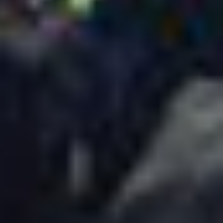
LUXURY
Промокоды
148 дней 12 часов
Смотреть всё
loading
Фестиваль северной культуры «Имандра» пройдет 22–23
августа в Мончегорске
Новости
Букмекер БЕТ-М обновил приветственную акцию
Новости
На UTLC CUP-2026 сыграют команды из России, Бразилии,
Сербии, Беларуси и Казахстана
Новости
ЧМ-2026 в «Марафоне»: самый крупный выигрыш, рекордные
коэффициенты и другие интересные факты
Новости
Финал ЧМ-2026 стал самым крупным по обороту и прибыли
букмекеров матчем в году
Новости
«Зенит» — чемпион, «Спартак» — первый клуб Москвы,
лучшие бомбардиры — Кордоба и Тюкавин
Новости
Карту болельщика превратят в цифровую экосистему.
Главный приз за прогнозы – электромобиль
Новости
Матч «Ротор» — «СКА-Хабаровск» стал самым крупным по
обороту букмекеров во 2-м туре Лиги PARI