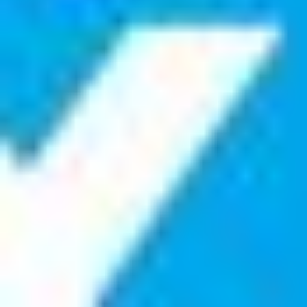
5
/5
Обзор
На сайт
5
/5
Обзор
На сайт
5
/5
Обзор
На сайт
Смотреть полный список
Топ букмекерских контор на iOS
5
/5
Обзор
На сайт
5
/5
Обзор
На сайт
5
/5
Обзор
На сайт
Смотреть полный список
Лучшие букмекерские конторы
5
/5
Обзор
На сайт
5
/5
Обзор
На сайт
5
/5
Обзор
На сайт