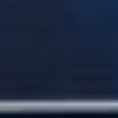
Федерации).
Все права защищены © АО Бизнес Ньюс Медиа, ИНН/КПП
7712108141/771501001, ОГРН 1027739124775, 127018, г.
Москва, вн.тер.г. муниципальный округ Марьина Роща, ул.
Полковая, д. 3, стр. 1 1999—
2026
Сетевое издание Ведомости (Vedomosti)
Решение Федеральной службы по надзору в сфере связи,
информационных технологий и массовых коммуникаций
(Роскомнадзор) от 27 ноября 2020 г. ЭЛ № ФС 77-79546
Учредитель: АО «Бизнес Ньюс Медиа»
Главный редактор: Казьмина Ирина Сергеевна
Электронная почта:
news@vedomosti.ru
Телефон:
+7 495 956-34-58
Сайт использует IP адреса, cookie и данные геолокации
Пользователей сайта, условия использования содержатся в
Политике по защите персональных данных