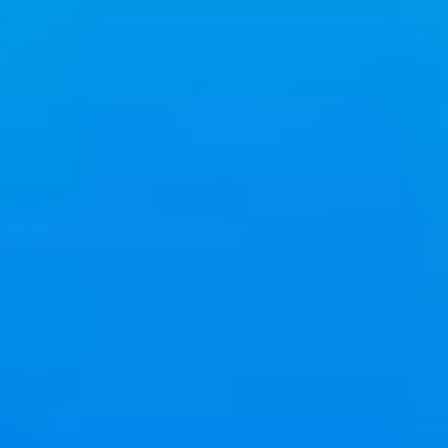
Реклама 18+ / ООО «ПАРИ»
Бонус для новых игроков — до 25000 рублей.
Реклама 18+ / ООО «ПАРИ»
Erid: 2VtzqwBJZPn
Смотреть обзор бонуса Промокод PARI на сумму до 25 000
рублей за регистрацию и депозит
Промокоды
Условия