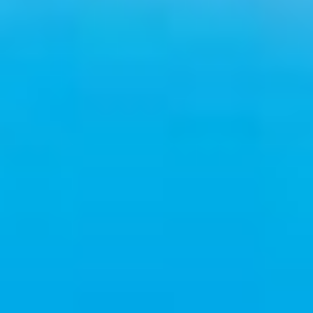
Обновлено:
7 июля 2026, 18:41
Церемония вручения спортивных наград состоится 9 июля в
Центре кино «Мосфильм»
Руслан Ипполитов
В WINBOX – многофункциональном пространстве в центре
Москвы – состоялась церемония вручения наград премии
«WINLINE Герои РПЛ» в
маркетинговых и специальных
номинациях.
Победителем в номинации «Журналист или блогер сезона»
стал Константин Генич, а в категории «Видеоконтент сезона»
– фильм «Краснодар: путь к чемпионству».
«Спартак» организовал матч славы Никиты Симоняна и
удостоился награды за «Match Day сезона», а также приз за
«Промо сезона» с роликом «Шоу Трумана. Ремейк». Первое
место в номинации «Мерч сезона» занял «Локомотив». В
категории «Социальный проект сезона» победила инициатива
махачкалинского «Динамо» «Поможем Дагестану вместе». В
номинации «Лучшая программа о РПЛ» победил проект
«Итоги канала «Это футбол, брат!».