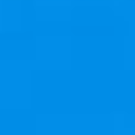
Букмекеры с лайв-ставками
5
/5
Обзор
На сайт
5
/5
Обзор
На сайт
5
/5
Обзор
На сайт
Смотреть полный список
БК с мобильной версией
5
/5
Обзор
На сайт
5
/5
Обзор
На сайт
5
/5
Обзор
На сайт
Смотреть полный список
Киберспортивные букмекеры
5
/5
Обзор
На сайт