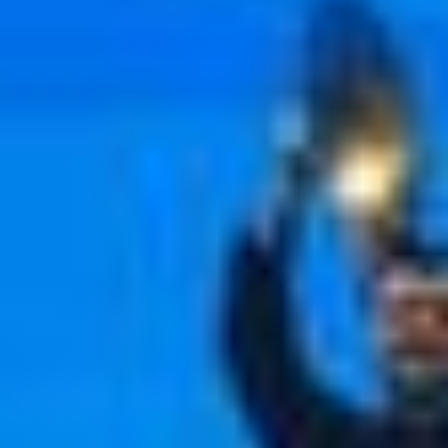
крупным по обороту букмекеров во 2-м туре Лиги PARI
Экспресс-ставка принесла беттору более 800 тысяч
рублей
Новости
Победа Англии над Францией принесла беттору более
41 000 000 рублей
Один из самых крупных выигрышей в PARI на ЧМ-2026
Новости
Бетторы считают Испанию фаворитом 90 минут финала
ЧМ-2026, но верят в чемпионство Аргентины
Главный матч года
Новости
Испания - Аргентина, 19 июля: где смотреть финал
ЧМ-2026, прямая трансляция матча
Месси идет за вторым Кубком мира
Новости
Франция - Англия, 18 июля: где смотреть матч за третье
место ЧМ-2026, прямая трансляция бесплатно