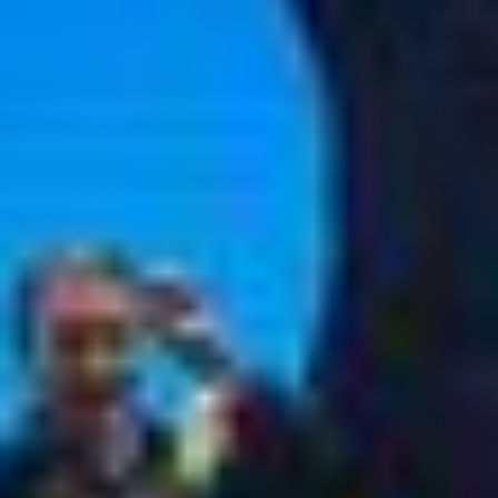
Последний матч Дешама в сборной
Показать еще
loading
Фестиваль северной культуры «Имандра» пройдет 22–23
августа в Мончегорске
Новости
Букмекер БЕТ-М обновил приветственную акцию
Новости
На UTLC CUP-2026 сыграют команды из России, Бразилии,
Сербии, Беларуси и Казахстана
Новости
ЧМ-2026 в «Марафоне»: самый крупный выигрыш, рекордные
коэффициенты и другие интересные факты
Новости
Финал ЧМ-2026 стал самым крупным по обороту и прибыли
букмекеров матчем в году
Новости
«Зенит» — чемпион, «Спартак» — первый клуб Москвы,
лучшие бомбардиры — Кордоба и Тюкавин
Новости
Карту болельщика превратят в цифровую экосистему.
Главный приз за прогнозы – электромобиль
Новости