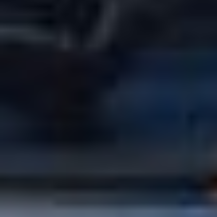
Ведомости.СПб
Как потратить
Недвижимость
Конференции
Форум
Контакты
127018, г. Москва, ул. Полковая, д. 3, стр. 1
На карте:
+7 495 956-34-58, +7 495 956-07-16
info@vedomosti.ru
Любое использование материалов допускается только при
соблюдении
правил перепечатки
и при наличии гиперссылки
на vedomosti.ru
Новости, аналитика, прогнозы и другие материалы,
представленные на данном сайте, не являются офертой или
рекомендацией к покупке или продаже каких-либо активов.
На информационном ресурсе применяются рекомендательные
технологии (информационные технологии предоставления
информации на основе сбора, систематизации и анализа