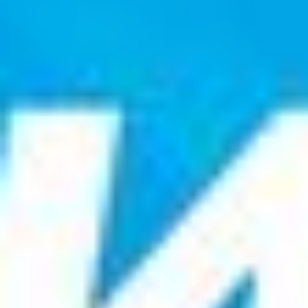
объединяют еще больше людей вокруг игры», –
заявили в букмекерской компании.
Церемония вручения спортивных наград премии состоится 9
июля в Центре кино «Мосфильм».
Ранее по теме:
Компания Winline запустила ИИ-аналитика,
который измеряет зрелищность матчей Медиалиги
Erid: 2VtzqukHk1d
Призовой квиз от БЕТСИТИ
Проверьте знания об истории Лиги чемпионов и заберите
подарок
* Бонус зачисляется в виде фрибета на сумму до 1500 рублей.
Фрибет – бонусные средства, зачисляемые Участнику Акции
на бонусный счёт, по факту выполнения условий.
Информация об организаторе основанных на риске игр, пари,
о правилах их проведения, о призовом фонде таких игр, пари,
о количестве, сроках, месте и порядке получения призов или
выигрышей указана на сайте www.betcity.ru. Розыгрыш
происходит во время события.