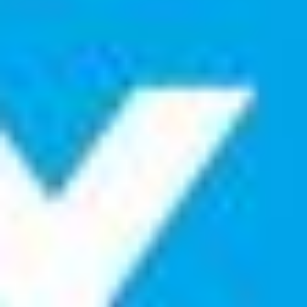
Фестиваль северной культуры «Имандра» пройдет 22–23
августа в Мончегорске
Новости
Букмекер БЕТ-М обновил приветственную акцию
Новости
На UTLC CUP-2026 сыграют команды из России, Бразилии,
Сербии, Беларуси и Казахстана
Новости
ЧМ-2026 в «Марафоне»: самый крупный выигрыш, рекордные
коэффициенты и другие интересные факты
Новости
Финал ЧМ-2026 стал самым крупным по обороту и прибыли
букмекеров матчем в году
Новости
«Зенит» — чемпион, «Спартак» — первый клуб Москвы,
лучшие бомбардиры — Кордоба и Тюкавин
Новости
Карту болельщика превратят в цифровую экосистему.
Главный приз за прогнозы – электромобиль
Новости
Матч «Ротор» — «СКА-Хабаровск» стал самым крупным по
обороту букмекеров во 2-м туре Лиги PARI
Новости
БЕТСИТИ организовал на «ВТБ Арене» мероприятие к
финалу ЧМ-2026