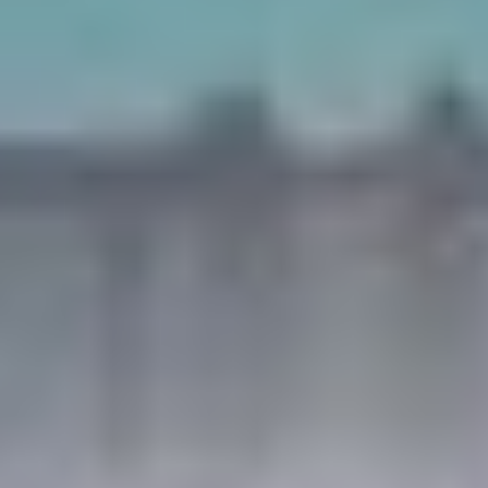
Промышленность
Технологии
Экология
6 августа 2026
08:28 /
Новости
Фестиваль северной культуры «Имандра» пройдет 22–23
августа в Мончегорске
19:09 /
Новости
Букмекер БЕТ-М обновил приветственную акцию
ТОП лучших легальных букмекерских контор России в 2026
году
Букмекеры
Лучшие букмекерские конторы для ставок на спорт в 2026
году
Букмекеры
Лучшие приложения БК для ставок на спорт
Букмекеры
Лучшие букмекерские конторы с минимальным депозитом в