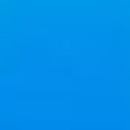
Смотреть полный список
Топ букмекеров на Андроид
5
/5
Обзор
На сайт
5
/5
Обзор
На сайт
5
/5
Обзор
На сайт
Смотреть полный список
Смотреть всё
Лучшие бонусы
Смотреть всё
Реклама 18+ / ООО «ПАРИ»