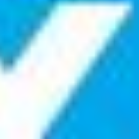
5
/5
Обзор
На сайт
Смотреть полный список
БК с мобильной версией
5
/5
Обзор
На сайт
5
/5
Обзор
На сайт
5
/5
Обзор
На сайт
Смотреть полный список
Киберспортивные букмекеры
5
/5
Обзор
На сайт
5
/5
Обзор
На сайт
5
/5
Обзор
На сайт
Смотреть полный список
Топ букмекерских контор на iOS