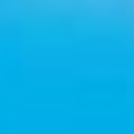
5
/5
Рейтинг
10000 ₽
Бонус
Обзор
Сайт
Полное содержание
Матч ЧМ-2026: Швейцария –
Матч ЧМ-2026: Швейцария – Колумбия
Колумбия
Прогноз на точный счет
Последний четвертьфиналист чемпионата мира по футболу
2026 года определится во вторник, 7 июля, в Ванкувере в
противостоянии сборных Швейцарии и Колумбии. Игра на
арене «Би-Си Плэйс» начнется в 23:00 по московскому
времени. Встречу рассудит аргентинский рефери Иван
Бартон. Вашему вниманию предложения легальных
букмекеров на матч.
Коэффициенты букмекеров