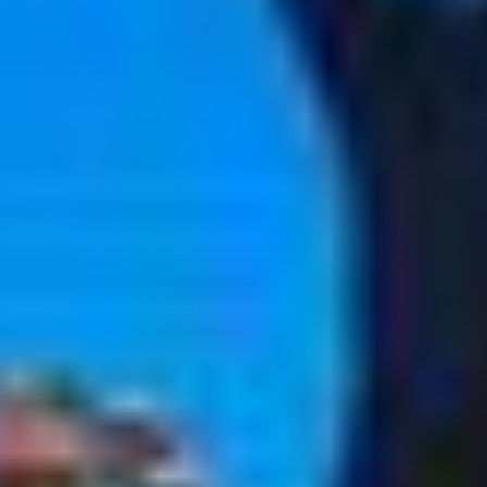
до 5000 ₽
Бонус БК PARI до 5000 рублей за регистрацию и депозит
Получить бонус
Подробнее
147 дней 0 часов
Смотреть обзор бонуса Бонус Мелбет до 20 000 рублей на
день рождения
Акции
Условия
до 20 000 ₽
Бонус Мелбет до 20 000 рублей на день рождения
Получить бонус
Подробнее
481 дней 0 часов