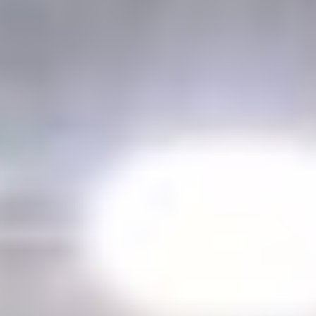
2026 году
Букмекеры
Лучшие букмекерские конторы для ставок на киберспорт в
2026 году
Букмекеры
Главная
Прогнозы
Швейцария – Колумбия, 7 июля: прогноз на
матч ЧМ-2026, где смотреть, составы и коэффициенты
Швейцария – Колумбия, 7
июля: прогноз на матч
ЧМ-2026, где смотреть,
составы и коэффициенты
Обновлено:
7 июля 2026, 06:41
Кто последним пройдет в 1/4 финала?