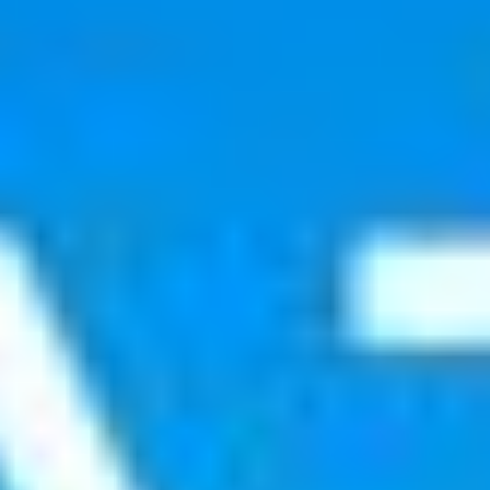
числе три – на ЧМ-2026. Но на столь дальней стадии Якин
обратит повышенное внимание своих футболистов на
необходимость порядка в обороне. Колумбийцы на турнире
пропустили всего один мяч – еще в стартовом туре. Считаем,
если кто-то и преуспеет в Ванкувере в атаке, то только одна
команда.
Рискованный.
Аналитики находят шансы южноамериканцев
на итоговый успех более высокими. Стадия 1/8 финала не
предполагает повышенного риска ни с одной из сторон. При
таких раскладах можно рассмотреть комбинацию из
непроигрыша Колумбии и общего количества голов не более
2.5. В
Winline
такой вариант идет за 1.92.
Прогноз на точный счет
1:1 – самый вероятный исход матча, с точки зрения трейдеров
букмекерских компаний. Удачная ставка на результативную
ничью в
Winline
обещает пятикратный выигрыш.