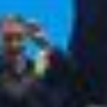
9999 ₽
Промокод PARI на 9999 рублей за регистрацию и первое
пополнение счета
Получить бонус
Подробнее
LUXURY
Промокоды
146 дней 23 часов
Смотреть всё
loading
Фестиваль северной культуры «Имандра» пройдет 22–23
августа в Мончегорске
Новости
Букмекер БЕТ-М обновил приветственную акцию
Новости
На UTLC CUP-2026 сыграют команды из России, Бразилии,
Сербии, Беларуси и Казахстана
Новости
ЧМ-2026 в «Марафоне»: самый крупный выигрыш, рекордные
коэффициенты и другие интересные факты
Новости
Финал ЧМ-2026 стал самым крупным по обороту и прибыли
букмекеров матчем в году