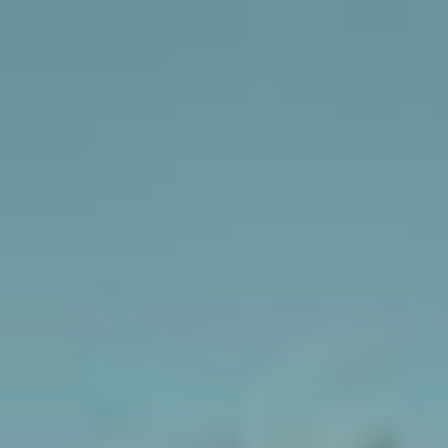
Партнерский проект
Партнерский проект
Получить бонус
Бонус для новых игроков – до 25000₽ за пополнение счёта с
промокодом VED25
Реклама / ООО «БК «ПАРИ» 18+
Erid: 2Vtzqvh9oV2
Ведомости
Ведомости&
Город