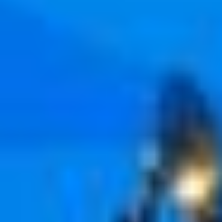
до 25 000 ₽
Бонус до 25 000 рублей от Марафона за регистрацию и
депозит
Получить бонус
Подробнее
327 дней 23 часов
Смотреть обзор бонуса Бонус БК PARI до 5000 рублей за
регистрацию и депозит
Фрибеты за депозит
Условия
до 5000 ₽
Бонус БК PARI до 5000 рублей за регистрацию и депозит
Получить бонус
Подробнее