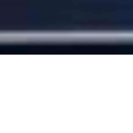
Главный редактор: Казьмина Ирина Сергеевна
Электронная почта:
news@vedomosti.ru
Телефон:
+7 495 956-34-58
Сайт использует IP адреса, cookie и данные геолокации
Пользователей сайта, условия использования содержатся в
Политике по защите персональных данных