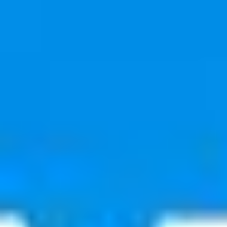
подарок
* Бонус зачисляется в виде фрибета на сумму до 1500 рублей.
Фрибет – бонусные средства, зачисляемые Участнику Акции
на бонусный счёт, по факту выполнения условий.
Информация об организаторе основанных на риске игр, пари,
о правилах их проведения, о призовом фонде таких игр, пари,
о количестве, сроках, месте и порядке получения призов или
выигрышей указана на сайте www.betcity.ru. Розыгрыш
происходит во время события.
Топы букмекеров
Смотреть всё
БК с минимальным депозитом
5
/5
Обзор
На сайт
5
/5
Обзор
На сайт
5
/5
Обзор
На сайт