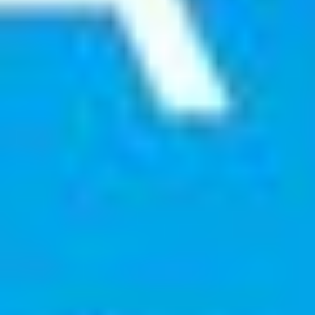
5
/5
Обзор
На сайт
5
/5
Обзор
На сайт
Смотреть полный список
Киберспортивные букмекеры
5
/5
Обзор
На сайт
5
/5
Обзор
На сайт
5
/5
Обзор
На сайт
Смотреть полный список
Топ букмекерских контор на iOS
5
/5
Обзор
На сайт
5
/5
Обзор
На сайт
5
/5
Обзор
На сайт