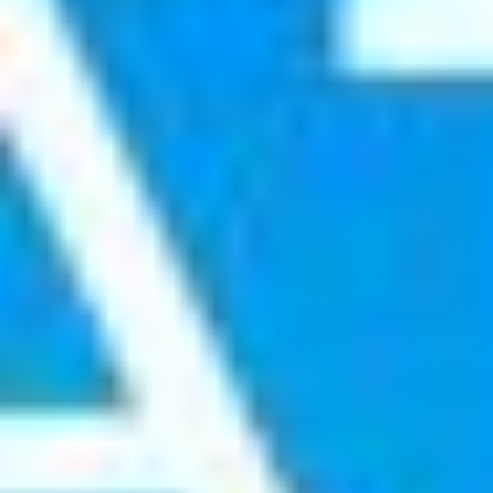
Смотреть полный список
Букмекеры с бонусами
5
/5
Обзор
На сайт
5
/5
Обзор
На сайт
5
/5
Обзор
На сайт
Смотреть полный список
Букмекеры с лайв-ставками
5
/5
Обзор
На сайт
5
/5
Обзор
На сайт
5
/5
Обзор
На сайт
Смотреть полный список
БК с мобильной версией
5
/5
Обзор
На сайт