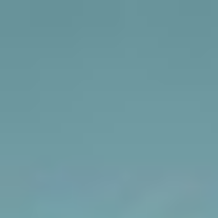
Партнерский проект
Партнерский проект
Получить бонус
Бонус для новых игроков – до 25000₽ за пополнение счёта с
промокодом VED25
Реклама / ООО «БК «ПАРИ» 18+
Erid: 2Vtzqvh9oV2
Ведомости
Ведомости&
Город