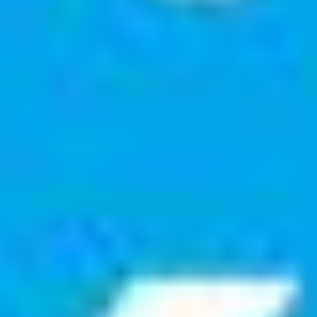
Смотреть полный список
Букмекеры с бонусами
5
/5
Обзор
На сайт
5
/5
Обзор
На сайт
5
/5
Обзор
На сайт
Смотреть полный список
Букмекеры с лайв-ставками
5
/5
Обзор
На сайт
5
/5
Обзор
На сайт
5
/5
Обзор
На сайт
Смотреть полный список
БК с мобильной версией