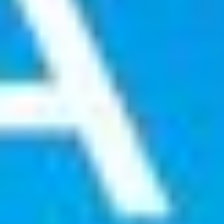
Проверьте знания об истории Лиги чемпионов и заберите
подарок
* Бонус зачисляется в виде фрибета на сумму до 1500 рублей.
Фрибет – бонусные средства, зачисляемые Участнику Акции
на бонусный счёт, по факту выполнения условий.
Информация об организаторе основанных на риске игр, пари,
о правилах их проведения, о призовом фонде таких игр, пари,
о количестве, сроках, месте и порядке получения призов или
выигрышей указана на сайте www.betcity.ru. Розыгрыш
происходит во время события.
Топы букмекеров
Смотреть всё
БК с минимальным депозитом
5
/5
Обзор
На сайт
5
/5
Обзор
На сайт
5
/5
Обзор
На сайт