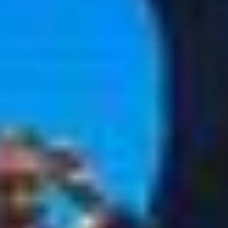
Получить бонус
Подробнее
145 дней 16 часов
Смотреть обзор бонуса Бонус Мелбет до 20 000 рублей на
день рождения
Акции
Условия
до 20 000 ₽
Бонус Мелбет до 20 000 рублей на день рождения
Получить бонус
Подробнее
479 дней 16 часов
Смотреть обзор бонуса Промокод PARI на 9999 рублей за
регистрацию и первое пополнение счета
Промокоды
Условия