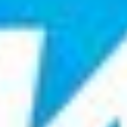
США
Сборная США, напротив, досрочно гарантировала себе место
в раунде плей-офф. В первом туре в Лос-Анджелесе
американцы не оставили камня на камне от Парагвая,
разгромив соперника со счетом 4:1. Фоларин Балогун
оформил дубль еще в первом тайме и вошел в историю как
первый игрок сборной США с 1930 года, забивший два мяча в
одной встрече чемпионата мира. Криштиан Пулишич
поучаствовал в автоголе соперников, а Джованни Рейна
поставил эффектную точку мощным выстрелом издали.
Второй тур против Австралии в Сиэтле прошел для хозяев не
менее уверенно — 2:0. Уже на 11-й минуте Кэмерон Берджесс
срезал мяч в собственные ворота после прострела Балогуна.
Перед перерывом американцы разыграли угловой, и 21-
летний Алекс Фримен добил мяч в сетку — после
видеопросмотра взятие ворот подтвердили. Во второй
половине встречи подопечные Почеттино без проблем
удержали преимущество, а голкипер Фриз несколько раз