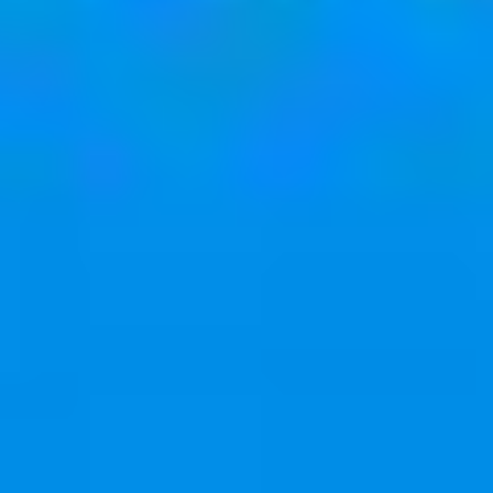
Товарище
31.05.2026
США
3:2
Сенегал
Товарище
01.04.2026
США
0:2
Португалия
Личные встречи
История очных матчей:
Разниц
Действие
Победы
Ничьи
Поражения
голов
Турция
2
1
2
7-7
США
2
1
2
7-7
Прогнозы на матч