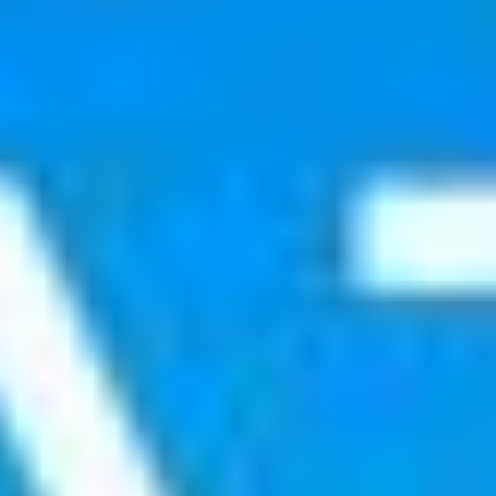
Рискованный.
Очевидно, что самолюбие турок сильно
уязвлено. Они постараются хотя бы напоследок показать
Америке, на что способны. Мотивация европейцев в паре
априори выше, чем у соперника. Это обстоятельство
повышает шансы команды Монтеллы как минимум на
Х1.##prediction:big:5832:Турция_-_США._Х1##
Прогноз на точный счет
В свете всего выше сказанного, считаем результативную
ничью одним из наиболее вероятных исходов матча.
Предположительно, она должна устроить обе стороны.
Ожидаемый счет — ничья 1:1
Erid: 2VtzqukHk1d
Призовой квиз от БЕТСИТИ