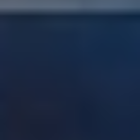
Смотреть полный список
Букмекеры с бонусами
5
/5
Обзор
На сайт
5
/5
Обзор
На сайт
5
/5
Обзор
На сайт
Смотреть полный список
Букмекеры с лайв-ставками
5
/5
Обзор
На сайт
5
/5
Обзор
На сайт
5
/5
Обзор
На сайт
Смотреть полный список
БК с мобильной версией