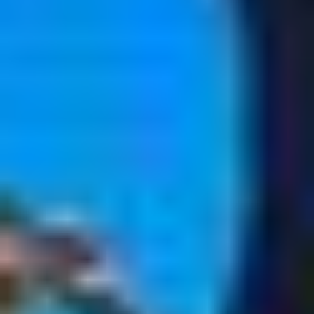
нестандартных ситуаций лучше связаться с поддержкой.
«У «Балтбет» также работает онлайн-чат, но он
доступен авторизованным игрокам. Для новичков
этот канал связи бесполезен».
Заключение
В Baltbet регистрация занимает минимум времени и удобна
тем, что БК предлагает создание аккаунта с помощью
банковских идентификаторов и «Госуслуг». Это подходит
тем, кто регистрируется в российских БК впервые или имеет
начальный статус верификации. С использованием
указанного метода вы проходите полное подтверждение
личности и получаете доступ к расширенным лимитам.
Теперь вы знаете, как зарегистрироваться в БК Baltbet.
Остается внести депозит и начать ставить.