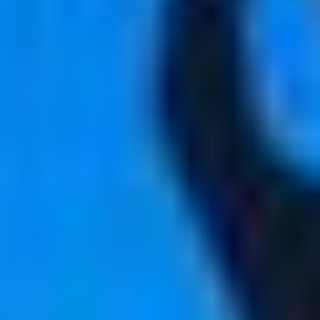
Проблема
Решение
✔️ Запросите код 2 раз.
✔️ Проверьте номер телефона и пр
необходимости исправьте контакт
❌ Не поступает
данные.
СМС
✔️ Убедитесь в стабильности сигна
✔️ Снимите возможные блокировк
СМС со сторонних номеров.
✔️ Восстановите доступ к аккаунту
❌ Контактные
данные уже
✔️ Обратитесь в службу поддержки
используются
Балтбет.
Узнать, как проходит регистрация, можно по телефону
горячей линии 8-800-700-29-90 или электронной почте
report@baltbet.ru
. Также у букмекера работает бот в
Telegram
.
Там представлены ответы на типичные запросы, для решения