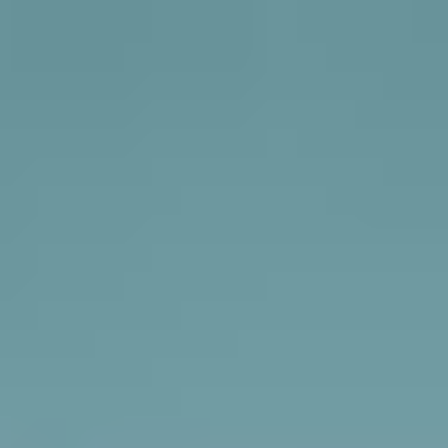
Партнерский проект
Партнерский проект
Получить бонус
Бонус для новых игроков – до 25000₽ за пополнение счёта с
промокодом VED25
Реклама / ООО «БК «ПАРИ» 18+
Erid: 2Vtzqvh9oV2
Ведомости
Ведомости&
Город