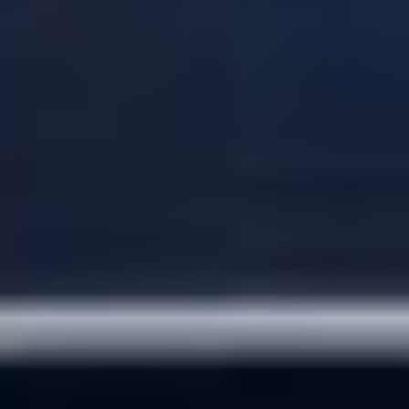
5
/5
Обзор
На сайт
5
/5
Обзор
На сайт
5
/5
Обзор
На сайт
Смотреть полный список
Киберспортивные букмекеры
5
/5
Обзор
На сайт
5
/5
Обзор
На сайт
5
/5
Обзор
На сайт
Смотреть полный список
Топ букмекерских контор на iOS
5
/5
Обзор
На сайт
5
/5
Обзор
На сайт
5
/5
Обзор
На сайт