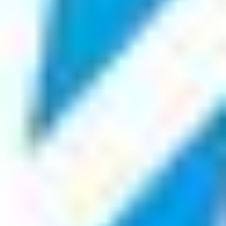
Сообщение от букмекера поступит, если почты и номера
телефона нет в базе конторы. Иначе сайт сообщит об ошибке и
попросит ввести корректные сведения.
Букмекер
Букмекер
Бонус
Бонус
Отыгрыш
Отыгрыш
Мин. деп.
Мин. депозит
Коэфф.
Коэффициент
Действие
25000 ₽
25К ₽
x10
300 ₽
1.01
VED2026
Скопировать промокод
Забрать
Забрать
Условия
Бонус по промокоду за пополнение и пари по
линии и в Live
Регистрация в Балтбет через
приложение Android и iOS