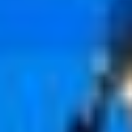
указанные сервисы на любом доступном устройстве
(процедура создания счета одинакова для ПК и телефонов).
Аккаунт автоматически проходит полную верификацию
ЦУПИС, а игрок получает возможность пользоваться
максимальными действующими лимитами.
Регистрация иностранным гражданам
Иностранцы не могут зарегистрироваться в БК. «Балтбет»
принимает ставки только от граждан Российской Федерации.
Возможные проблемы при
регистрации
Редакция оценила отзывы игроков и разобрала типичные
ошибки бетторов.