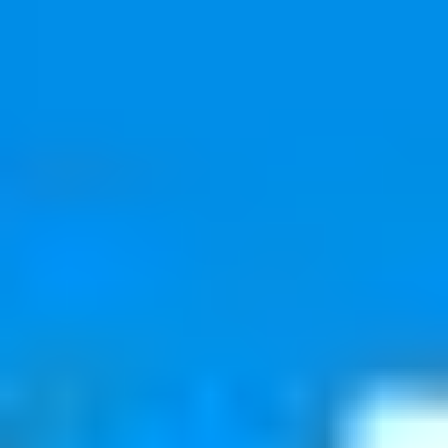
4. Заполните все поля и подтвердите совершеннолетие.