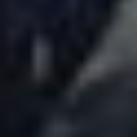
Какой способ регистрации самый быстрый?
Лучше всего регистрироваться через идентификаторы банков
или «Госуслуги». В таком случае вы сразу проходите и
верификацию личности.
Можно ли зарегистрироваться в БК Baltbet через
соцсети?
Нет. БК не рассматривает такой формат.
Можно ли зарегистрировать несколько
аккаунтов?
Нет, контора запрещает создавать несколько аккаунтов. Вы
можете играть только через одну учетную запись.