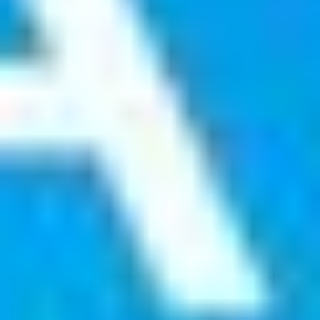
5. Нажмите на «Зарегистрироваться».
6. Дождитесь сообщения с проверочным кодом и
введите его в соответствующем поле.
«Из-за технических сбоев вы можете не получить
СМС от оператора с первого раза. В таких случаях
рекомендую запросить еще один код».
Букмекер
Букмекер