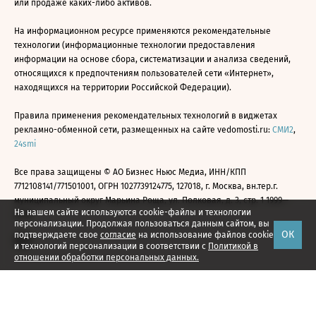
или продаже каких-либо активов.
На информационном ресурсе применяются рекомендательные
технологии (информационные технологии предоставления
информации на основе сбора, систематизации и анализа сведений,
относящихся к предпочтениям пользователей сети «Интернет»,
находящихся на территории Российской Федерации).
Правила применения рекомендательных технологий в виджетах
рекламно-обменной сети, размещенных на сайте vedomosti.ru:
СМИ2
,
24smi
Все права защищены © АО Бизнес Ньюс Медиа, ИНН/КПП
7712108141/771501001, ОГРН 1027739124775, 127018, г. Москва, вн.тер.г.
муниципальный округ Марьина Роща, ул. Полковая, д. 3, стр. 1 1999—
На нашем сайте используются cookie-файлы и технологии
2026
персонализации. Продолжая пользоваться данным сайтом, вы
ОК
подтверждаете свое
согласие
на использование файлов cookie
и технологий персонализации в соответствии с
Политикой в
отношении обработки персональных данных.