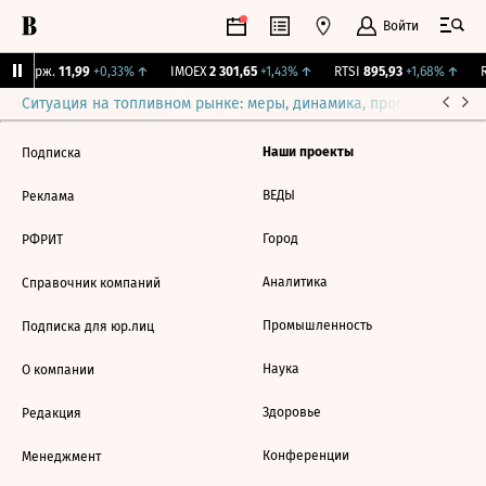
Войти
NY Бирж.
11,99
+0,33%
↑
IMOEX
2 301,65
+1,43%
↑
RTSI
895,93
+1,68%
↑
R
Ситуация на топливном рынке: меры, динамика, прогнозы
Выб
Наши проекты
Подписка
ВЕДЫ
Реклама
Город
РФРИТ
Аналитика
Справочник компаний
Промышленность
Подписка для юр.лиц
Наука
О компании
Здоровье
Редакция
Конференции
Менеджмент