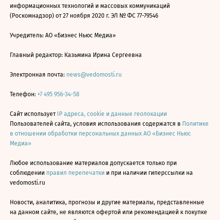
информационных технологий и массовых коммуникаций
(Роскомнадзор) от 27 ноября 2020 г. ЭЛ № ФС 77-79546
Учредитель: АО «Бизнес Ньюс Медиа»
Главный редактор: Казьмина Ирина Сергеевна
Электронная почта:
news@vedomosti.ru
Телефон:
+7 495 956-34-58
Сайт использует
IP адреса, cookie и данные геолокации
Пользователей сайта, условия использования содержатся в
Политике
в отношении обработки персональных данных АО «Бизнес Ньюс
Медиа»
Любое использование материалов допускается только при
соблюдении
правил перепечатки
и при наличии гиперссылки на
vedomosti.ru
Новости, аналитика, прогнозы и другие материалы, представленные
на данном сайте, не являются офертой или рекомендацией к покупке