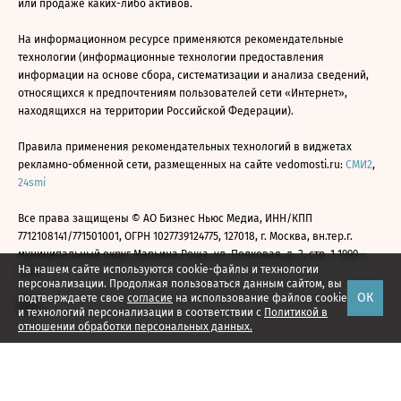
или продаже каких-либо активов.
На информационном ресурсе применяются рекомендательные
технологии (информационные технологии предоставления
информации на основе сбора, систематизации и анализа сведений,
относящихся к предпочтениям пользователей сети «Интернет»,
находящихся на территории Российской Федерации).
Правила применения рекомендательных технологий в виджетах
рекламно-обменной сети, размещенных на сайте vedomosti.ru:
СМИ2
,
24smi
Все права защищены © АО Бизнес Ньюс Медиа, ИНН/КПП
7712108141/771501001, ОГРН 1027739124775, 127018, г. Москва, вн.тер.г.
муниципальный округ Марьина Роща, ул. Полковая, д. 3, стр. 1 1999—
На нашем сайте используются cookie-файлы и технологии
2026
персонализации. Продолжая пользоваться данным сайтом, вы
ОК
подтверждаете свое
согласие
на использование файлов cookie
и технологий персонализации в соответствии с
Политикой в
отношении обработки персональных данных.