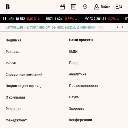
Войти
AKRN
18 512
-0,02%
↓
BRZL
1 424
-0,56%
↓
IMOEX
2 281,31
-0,2%
↓
RT
Ситуация на топливном рынке: меры, динамика, прогнозы
Выб
Наши проекты
Подписка
ВЕДЫ
Реклама
Город
РФРИТ
Аналитика
Справочник компаний
Промышленность
Подписка для юр.лиц
Наука
О компании
Здоровье
Редакция
Конференции
Менеджмент