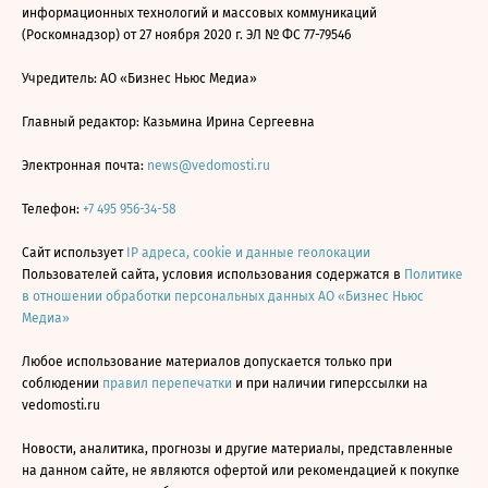
информационных технологий и массовых коммуникаций
(Роскомнадзор) от 27 ноября 2020 г. ЭЛ № ФС 77-79546
Учредитель: АО «Бизнес Ньюс Медиа»
Главный редактор: Казьмина Ирина Сергеевна
Электронная почта:
news@vedomosti.ru
Телефон:
+7 495 956-34-58
Сайт использует
IP адреса, cookie и данные геолокации
Пользователей сайта, условия использования содержатся в
Политике
в отношении обработки персональных данных АО «Бизнес Ньюс
Медиа»
Любое использование материалов допускается только при
соблюдении
правил перепечатки
и при наличии гиперссылки на
vedomosti.ru
Новости, аналитика, прогнозы и другие материалы, представленные
на данном сайте, не являются офертой или рекомендацией к покупке