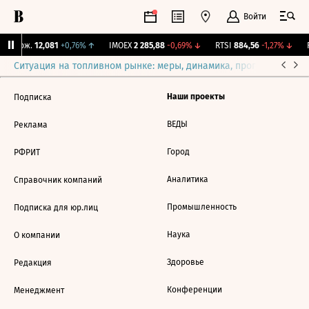
Войти
Y Бирж.
12,081
+0,76%
↑
IMOEX
2 285,88
-0,69%
↓
RTSI
884,56
-1,27%
↓
R
Ситуация на топливном рынке: меры, динамика, прогнозы
Выб
Наши проекты
Подписка
ВЕДЫ
Реклама
Город
РФРИТ
Аналитика
Справочник компаний
Промышленность
Подписка для юр.лиц
Наука
О компании
Здоровье
Редакция
Конференции
Менеджмент