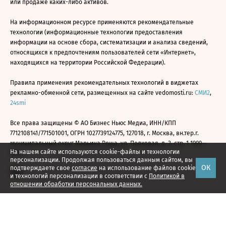
или продаже каких-либо активов.
На информационном ресурсе применяются рекомендательные
технологии (информационные технологии предоставления
информации на основе сбора, систематизации и анализа сведений,
относящихся к предпочтениям пользователей сети «Интернет»,
находящихся на территории Российской Федерации).
Правила применения рекомендательных технологий в виджетах
рекламно-обменной сети, размещенных на сайте vedomosti.ru:
СМИ2
,
24smi
Все права защищены © АО Бизнес Ньюс Медиа, ИНН/КПП
7712108141/771501001, ОГРН 1027739124775, 127018, г. Москва, вн.тер.г.
муниципальный округ Марьина Роща, ул. Полковая, д. 3, стр. 1 1999—
На нашем сайте используются cookie-файлы и технологии
2026
персонализации. Продолжая пользоваться данным сайтом, вы
ОК
подтверждаете свое
согласие
на использование файлов cookie
и технологий персонализации в соответствии с
Политикой в
отношении обработки персональных данных.