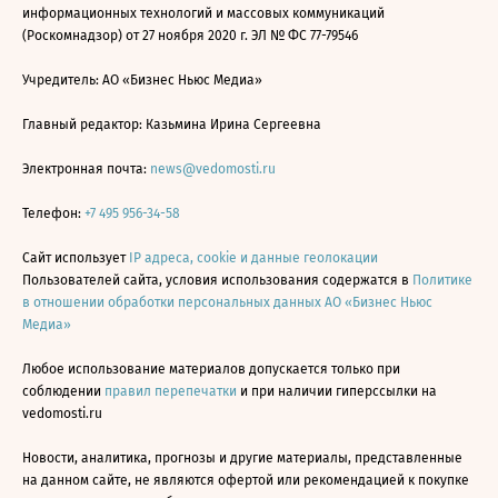
информационных технологий и массовых коммуникаций
(Роскомнадзор) от 27 ноября 2020 г. ЭЛ № ФС 77-79546
Учредитель: АО «Бизнес Ньюс Медиа»
Главный редактор: Казьмина Ирина Сергеевна
Электронная почта:
news@vedomosti.ru
Телефон:
+7 495 956-34-58
Сайт использует
IP адреса, cookie и данные геолокации
Пользователей сайта, условия использования содержатся в
Политике
в отношении обработки персональных данных АО «Бизнес Ньюс
Медиа»
Любое использование материалов допускается только при
соблюдении
правил перепечатки
и при наличии гиперссылки на
vedomosti.ru
Новости, аналитика, прогнозы и другие материалы, представленные
на данном сайте, не являются офертой или рекомендацией к покупке