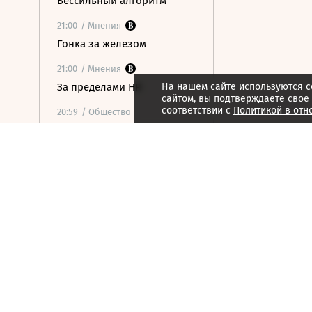
Бессильный алгоритм
21:00
/ Мнения
Гонка за железом
21:00
/ Мнения
За пределами HR
На нашем сайте используются c
сайтом, вы подтверждаете свое
соответствии с
Политикой в отн
20:59
/ Общество
В ООН предупредили о
риске роста числа
голодающих из-за
феномена Эль-Ниньо
20:34
/
Страна
Мужчина погиб при атаке
беспилотника на частный
дом в Курской области
20:14
/ Политика
Захарова обвинила
Макрона в призывах к
терактам против мирных