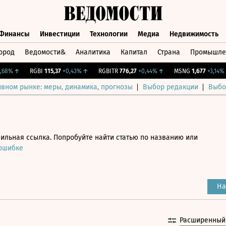
Финансы
Инвестиции
Технологии
Медиа
Недвижимость
ород
Ведомости&
Аналитика
Капитал
Страна
Промышле
а
Финансы
Инвестиции
Технологии
Медиа
Недвижимос
%
↑
RGBI
115,37
+0,43%
↑
RGBITR
776,27
+0,44%
↑
MSNG
1,677
+3,14%
↑
ивном рынке: меры, динамика, прогнозы
Выбор редакции
Выбо
ильная ссылка. Попробуйте найти статью по названию или
 ошибке
На
Расширенный