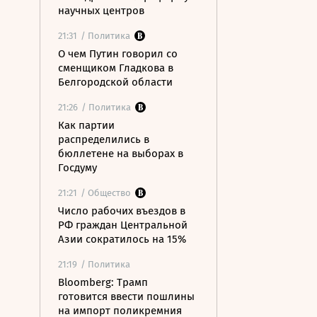
научных центров
21:31
/ Политика
О чем Путин говорил со
сменщиком Гладкова в
Белгородской области
21:26
/ Политика
Как партии
распределились в
бюллетене на выборах в
Госдуму
21:21
/ Общество
Число рабочих въездов в
РФ граждан Центральной
Азии сократилось на 15%
21:19
/ Политика
Bloomberg: Трамп
готовится ввести пошлины
на импорт поликремния