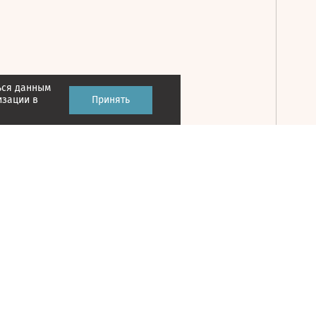
ься данным
Принять
изации в