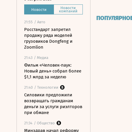
Новости
Новости
компаний
ПОПУЛЯРНО
21:55
/ Авто
Росстандарт запретил
продажу ряда моделей
грузовиков Dongfeng и
Zoomlion
21:43
/ Медиа
Фильм «Человек-паук:
Новый день» собрал более
$1,1 млрд за неделю
21:40
/ Технологии
Силовики предложили
возвращать гражданам
деньги за услуги риэлторов
при обмане
21:34
/ Общество
Минздрав начал реформу