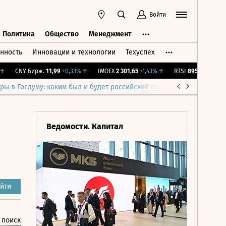
Войти
Политика
Общество
Менеджмент
нность
Инновации и технологии
Техуспех
ть
Политика
Общество
Менеджмент
CNY Бирж.
11,99
+0,33%
↑
IMOEX
2 301,65
+1,43%
↑
RTSI
895,93
+1,68%
↑
ры в Госдуму: каким был и будет российский парламент
Война н
Ведомости. Капитал
йти
 поиск