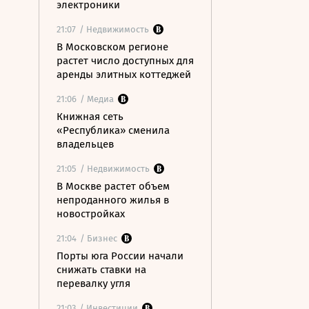
электроники
21:07
/ Недвижимость
В Московском регионе
растет число доступных для
аренды элитных коттеджей
21:06
/ Медиа
Книжная сеть
«Республика» сменила
владельцев
21:05
/ Недвижимость
В Москве растет объем
непроданного жилья в
новостройках
21:04
/ Бизнес
Порты юга России начали
снижать ставки на
перевалку угля
21:03
/ Инвестиции