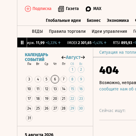
Подписка
Газета
MAX
Глобальные идеи
Бизнес
Экономика
ВЕДЫ
Правила торговли
Идеи управления
Г
Глобальные идеи
Бизнес
Экономик
%
↑
CNY Бирж.
11,99
+0,33%
↑
IMOEX
2 301,65
+1,43%
↑
RTSI
895,93
+1,68
Ситуация на топл
КАЛЕНДАРЬ
Август
СОБЫТИЙ
Пн
Вт
Ср
Чт
Пт
Сб
Вс
404
1
2
3
4
5
6
7
8
9
Возможно, неправ
сообщите нам об
10
11
12
13
14
15
16
17
18
19
20
21
22
23
24
25
26
27
28
29
30
Сейчас ищут:
31
5 августа 2026