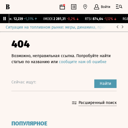
Войти
 Бирж.
12,239
+1,31%
↑
IMOEX
2 281,31
-0,2%
↓
RTSI
874,64
-1,12%
↓
RGBI
Ситуация на топливном рынке: меры, динамика, прогнозы
Выб
404
Возможно, неправильная ссылка. Попробуйте найти
статью по названию или
сообщите нам об ошибке
Сейчас ищут:
Найти
Расширенный поиск
ПОПУЛЯРНОЕ