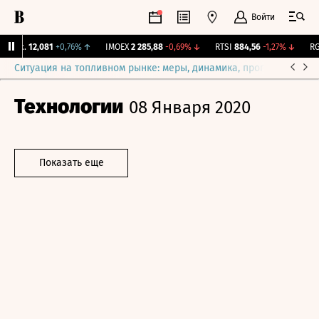
Войти
Бирж.
12,081
+0,76%
↑
IMOEX
2 285,88
-0,69%
↓
RTSI
884,56
-1,27%
↓
RGB
Ситуация на топливном рынке: меры, динамика, прогнозы
Выб
Технологии
08 Января 2020
Показать еще