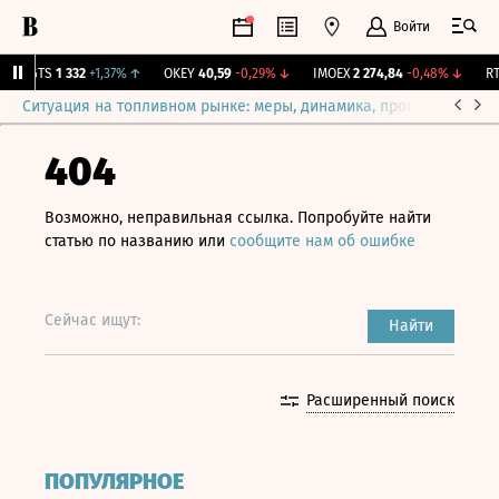
Войти
MGTS
1 332
+1,37%
↑
OKEY
40,59
-0,29%
↓
IMOEX
2 274,84
-0,48%
↓
RTS
Ситуация на топливном рынке: меры, динамика, прогнозы
Выб
404
Возможно, неправильная ссылка. Попробуйте найти
статью по названию или
сообщите нам об ошибке
Сейчас ищут:
Найти
Расширенный поиск
ПОПУЛЯРНОЕ