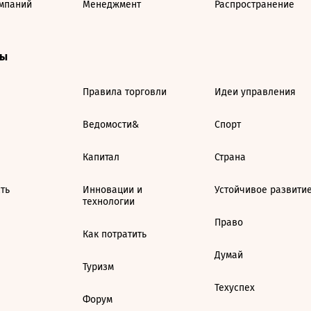
мпаний
Менеджмент
Распространение
ты
Правила торговли
Идеи управления
Ведомости&
Спорт
Капитал
Страна
ть
Инновации и
Устойчивое развити
технологии
Право
Как потратить
Думай
Туризм
Техуспех
Форум