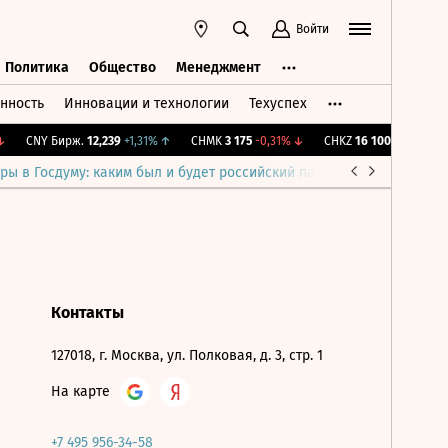
Войти
Политика
Общество
Менеджмент
нность
Инновации и технологии
Техуспех
ть
Политика
Общество
Менеджмент
CNY Бирж.
12,239
+1,31%
↑
CHMK
3 175
-0,31%
↓
CHKZ
16 100
-0,62%
↓
ры в Госдуму: каким был и будет российский парламент
Война н
Контакты
127018, г. Москва, ул. Полковая, д. 3, стр. 1
На карте
+7 495 956-34-58