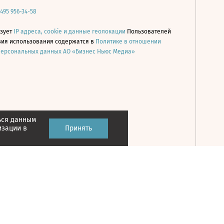
 495 956-34-58
ьзует
IP адреса, cookie и данные геолокации
Пользователей
овия использования содержатся в
Политике в отношении
персональных данных АО «Бизнес Ньюс Медиа»
ься данным
Принять
изации в