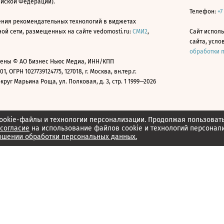
ийской Федерации).
Телефон:
+7
ния рекомендательных технологий в виджетах
й сети, размещенных на сайте vedomosti.ru:
СМИ2
,
Сайт испол
сайта, усл
обработки 
ены © АО Бизнес Ньюс Медиа, ИНН/КПП
01, ОГРН 1027739124775, 127018, г. Москва, вн.тер.г.
уг Марьина Роща, ул. Полковая, д. 3, стр. 1 1999—2026
ookie-файлы и технологии персонализации. Продолжая пользоват
согласие
на использование файлов cookie и технологий персонал
ошении обработки персональных данных.