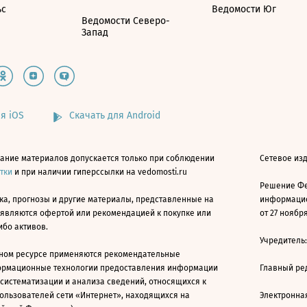
ьс
Ведомости Юг
Ведомости Северо-
Запад
я iOS
Скачать для Android
ание материалов допускается только при соблюдении
Сетевое изд
атки
и при наличии гиперссылки на vedomosti.ru
Решение Фе
ка, прогнозы и другие материалы, представленные на
информацио
 являются офертой или рекомендацией к покупке или
от 27 ноября
ибо активов.
Учредитель
ном ресурсе применяются рекомендательные
ормационные технологии предоставления информации
Главный ре
 систематизации и анализа сведений, относящихся к
ользователей сети «Интернет», находящихся на
Электронна