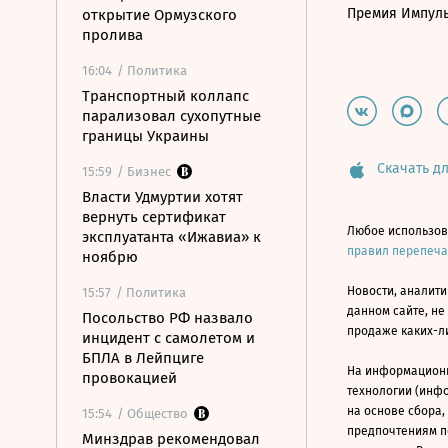
Премия Импул
открытие Ормузского
пролива
16:04
/ Политика
Транспортный коллапс
парализовал сухопутные
границы Украины
Скачать дл
15:59
/ Бизнес
Власти Удмуртии хотят
вернуть сертификат
Любое использов
эксплуатанта «Ижавиа» к
правил перепеч
ноябрю
Новости, аналити
15:57
/ Политика
данном сайте, не
Посольство РФ назвало
продаже каких-л
инцидент с самолетом и
БПЛА в Лейпциге
На информацион
провокацией
технологии (инф
на основе сбора,
15:54
/ Общество
предпочтениям п
Минздрав рекомендовал