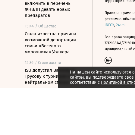
территории Росс
включить в перечень
ЖНВЛП девять новых
Правила примене
препаратов
рекламно-обменно
INFOX
,
24smi
15:44
/ Общество
Стала известна причина
Все права защищ
возможной депортации
7712108141/7715010
семьи «Веселого
муниципальный окр
молочника» Уолкера
15:36
/ Стиль жизни
ISU допустил Валиеву и
На нашем сайте используются c
Трусову к турнирам в
сайтом, вы подтверждаете свое
нейтральном статусе
соответствии с
Политикой в отн
15:25
/ Политика
Беспилотники атаковали
турецкий сухогруз у
Новороссийска
15:24
/ Бизнес
АНО ЦЭ предложила