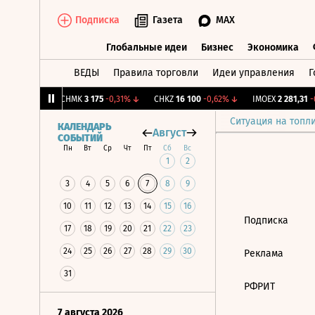
Подписка
Газета
MAX
Глобальные идеи
Бизнес
Экономика
ВЕДЫ
Правила торговли
Идеи управления
Г
Глобальные идеи
Бизнес
Экономик
39
+1,31%
↑
CHMK
3 175
-0,31%
↓
CHKZ
16 100
-0,62%
↓
IMOEX
2 281,31
-0
Ситуация на топл
КАЛЕНДАРЬ
Август
СОБЫТИЙ
Пн
Вт
Ср
Чт
Пт
Сб
Вс
1
2
3
4
5
6
7
8
9
10
11
12
13
14
15
16
Подписка
17
18
19
20
21
22
23
24
25
26
27
28
29
30
Реклама
31
РФРИТ
7 августа 2026