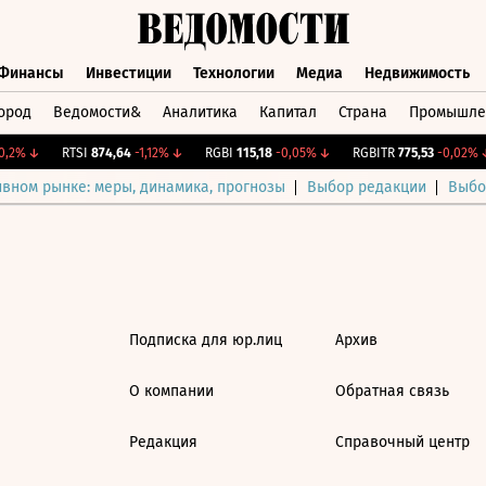
Финансы
Инвестиции
Технологии
Медиа
Недвижимость
ород
Ведомости&
Аналитика
Капитал
Страна
Промышле
а
Финансы
Инвестиции
Технологии
Медиа
Недвижимос
,2%
↓
RTSI
874,64
-1,12%
↓
RGBI
115,18
-0,05%
↓
RGBITR
775,53
-0,02%
↓
ивном рынке: меры, динамика, прогнозы
Выбор редакции
Выбо
Подписка для юр.лиц
Архив
О компании
Обратная связь
Редакция
Справочный центр