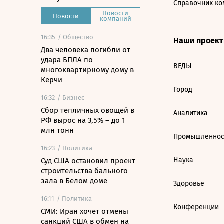
Справочник ко
Новости
Новости
компаний
16:35
/ Общество
Наши проек
Два человека погибли от
удара БПЛА по
ВЕДЫ
многоквартирному дому в
Керчи
Город
16:32
/ Бизнес
Сбор тепличных овощей в
Аналитика
РФ вырос на 3,5% – до 1
млн тонн
Промышленнос
16:23
/ Политика
Наука
Суд США остановил проект
строительства бального
зала в Белом доме
Здоровье
16:11
/ Политика
Конференции
СМИ: Иран хочет отмены
санкций США в обмен на