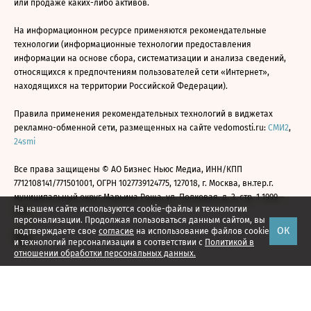
или продаже каких-либо активов.
На информационном ресурсе применяются рекомендательные
технологии (информационные технологии предоставления
информации на основе сбора, систематизации и анализа сведений,
относящихся к предпочтениям пользователей сети «Интернет»,
находящихся на территории Российской Федерации).
Правила применения рекомендательных технологий в виджетах
рекламно-обменной сети, размещенных на сайте vedomosti.ru:
СМИ2
,
24smi
Все права защищены © АО Бизнес Ньюс Медиа, ИНН/КПП
7712108141/771501001, ОГРН 1027739124775, 127018, г. Москва, вн.тер.г.
муниципальный округ Марьина Роща, ул. Полковая, д. 3, стр. 1 1999—
На нашем сайте используются cookie-файлы и технологии
2026
персонализации. Продолжая пользоваться данным сайтом, вы
ОК
подтверждаете свое
согласие
на использование файлов cookie
и технологий персонализации в соответствии с
Политикой в
отношении обработки персональных данных.