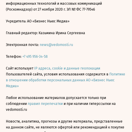
информационных технологий и массовых коммуникаций
(Роскомнадзор) от 27 ноября 2020 г. ЭЛ № ФС 77-79546
Учредитель: АО «Бизнес Ньюс Медиа»
Главный редактор: Казьмина Ирина Сергеевна
Электронная почта:
news@vedomosti.ru
Телефон:
+7 495 956-34-58
Сайт использует
IP адреса, cookie и данные геолокации
Пользователей сайта, условия использования содержатся в
Политике
в отношении обработки персональных данных АО «Бизнес Ньюс
Медиа»
Любое использование материалов допускается только при
соблюдении
правил перепечатки
и при наличии гиперссылки на
vedomosti.ru
Новости, аналитика, прогнозы и другие материалы, представленные
на данном сайте, не являются офертой или рекомендацией к покупке