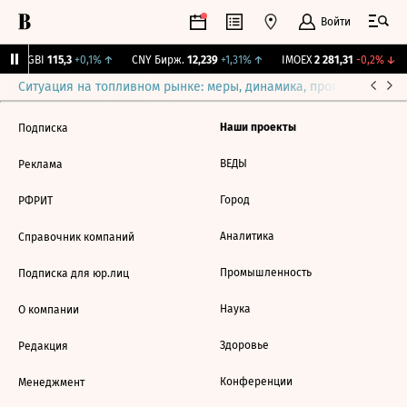
Войти
RGBI
115,3
+0,1%
↑
CNY Бирж.
12,239
+1,31%
↑
IMOEX
2 281,31
-0,2%
↓
Ситуация на топливном рынке: меры, динамика, прогнозы
Выб
Наши проекты
Подписка
ВЕДЫ
Реклама
Город
РФРИТ
Аналитика
Справочник компаний
Промышленность
Подписка для юр.лиц
Наука
О компании
Здоровье
Редакция
Конференции
Менеджмент