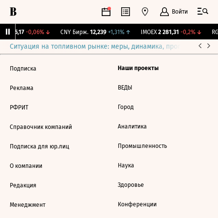
Войти
BI
115,17
-0,06%
↓
CNY Бирж.
12,239
+1,31%
↑
IMOEX
2 281,31
-0,2%
↓
RG
Ситуация на топливном рынке: меры, динамика, прогнозы
Выб
Наши проекты
Подписка
ВЕДЫ
Реклама
Город
РФРИТ
Аналитика
Справочник компаний
Промышленность
Подписка для юр.лиц
Наука
О компании
Здоровье
Редакция
Конференции
Менеджмент