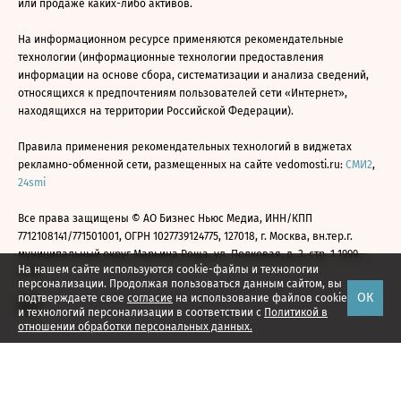
или продаже каких-либо активов.
На информационном ресурсе применяются рекомендательные
технологии (информационные технологии предоставления
информации на основе сбора, систематизации и анализа сведений,
относящихся к предпочтениям пользователей сети «Интернет»,
находящихся на территории Российской Федерации).
Правила применения рекомендательных технологий в виджетах
рекламно-обменной сети, размещенных на сайте vedomosti.ru:
СМИ2
,
24smi
Все права защищены © АО Бизнес Ньюс Медиа, ИНН/КПП
7712108141/771501001, ОГРН 1027739124775, 127018, г. Москва, вн.тер.г.
муниципальный округ Марьина Роща, ул. Полковая, д. 3, стр. 1 1999—
На нашем сайте используются cookie-файлы и технологии
2026
персонализации. Продолжая пользоваться данным сайтом, вы
ОК
подтверждаете свое
согласие
на использование файлов cookie
и технологий персонализации в соответствии с
Политикой в
отношении обработки персональных данных.