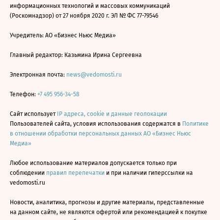
информационных технологий и массовых коммуникаций
(Роскомнадзор) от 27 ноября 2020 г. ЭЛ № ФС 77-79546
Учредитель: АО «Бизнес Ньюс Медиа»
Главный редактор: Казьмина Ирина Сергеевна
Электронная почта:
news@vedomosti.ru
Телефон:
+7 495 956-34-58
Сайт использует
IP адреса, cookie и данные геолокации
Пользователей сайта, условия использования содержатся в
Политике
в отношении обработки персональных данных АО «Бизнес Ньюс
Медиа»
Любое использование материалов допускается только при
соблюдении
правил перепечатки
и при наличии гиперссылки на
vedomosti.ru
Новости, аналитика, прогнозы и другие материалы, представленные
на данном сайте, не являются офертой или рекомендацией к покупке