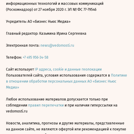
информационных технологий и массовых коммуникаций
(Роскомнадзор) от 27 ноября 2020 г. ЭЛ № ФС 77-79546
Учредитель: АО «Бизнес Ньюс Медиа»
Главный редактор: Казьмина Ирина Сергеевна
Электронная почта:
news@vedomosti.ru
Телефон:
+7 495 956-34-58
Сайт использует
IP адреса, cookie и данные геолокации
Пользователей сайта, условия использования содержатся в
Политике
в отношении обработки персональных данных АО «Бизнес Ньюс
Медиа»
Любое использование материалов допускается только при
соблюдении
правил перепечатки
и при наличии гиперссылки на
vedomosti.ru
Новости, аналитика, прогнозы и другие материалы, представленные
на данном сайте, не являются офертой или рекомендацией к покупке