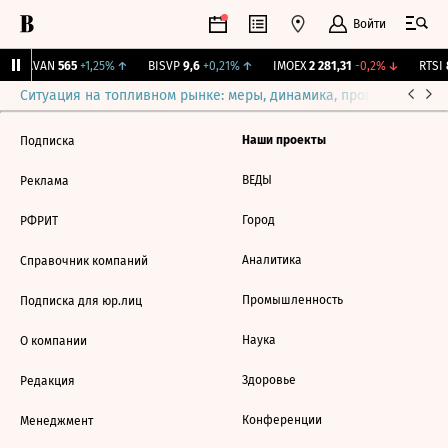
Войти
↑
AVAN
565
+1,25%
↑
BISVP
9,6
+0,21%
↑
IMOEX
2 281,31
-0,2%
↓
RTSI
8
Ситуация на топливном рынке: меры, динамика, прогнозы
Выб
Наши проекты
Подписка
ВЕДЫ
Реклама
Город
РФРИТ
Аналитика
Справочник компаний
Промышленность
Подписка для юр.лиц
Наука
О компании
Здоровье
Редакция
Конференции
Менеджмент