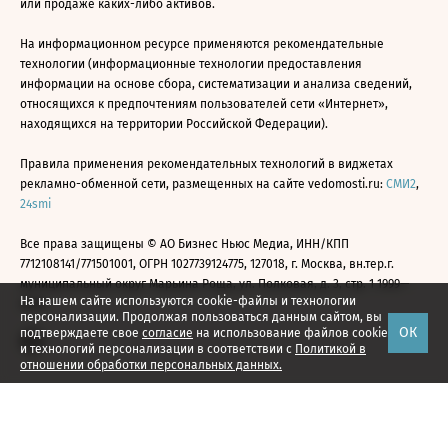
или продаже каких-либо активов.
На информационном ресурсе применяются рекомендательные
технологии (информационные технологии предоставления
информации на основе сбора, систематизации и анализа сведений,
относящихся к предпочтениям пользователей сети «Интернет»,
находящихся на территории Российской Федерации).
Правила применения рекомендательных технологий в виджетах
рекламно-обменной сети, размещенных на сайте vedomosti.ru:
СМИ2
,
24smi
Все права защищены © АО Бизнес Ньюс Медиа, ИНН/КПП
7712108141/771501001, ОГРН 1027739124775, 127018, г. Москва, вн.тер.г.
муниципальный округ Марьина Роща, ул. Полковая, д. 3, стр. 1 1999—
На нашем сайте используются cookie-файлы и технологии
2026
персонализации. Продолжая пользоваться данным сайтом, вы
ОК
подтверждаете свое
согласие
на использование файлов cookie
и технологий персонализации в соответствии с
Политикой в
отношении обработки персональных данных.