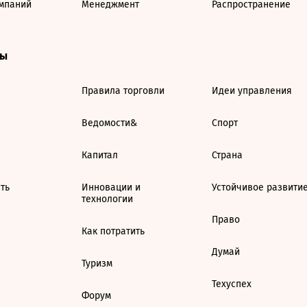
мпаний
Менеджмент
Распространение
ты
Правила торговли
Идеи управления
Ведомости&
Спорт
Капитал
Страна
ть
Инновации и
Устойчивое развити
технологии
Право
Как потратить
Думай
Туризм
Техуспех
Форум