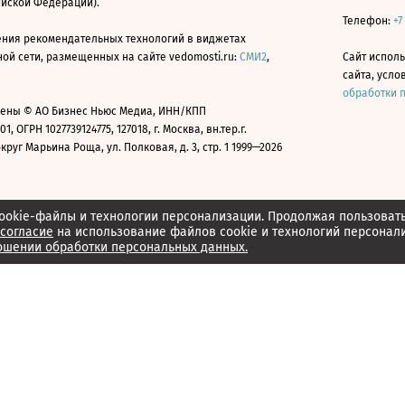
ийской Федерации).
Телефон:
+7
ния рекомендательных технологий в виджетах
й сети, размещенных на сайте vedomosti.ru:
СМИ2
,
Сайт испол
сайта, усл
обработки 
ены © АО Бизнес Ньюс Медиа, ИНН/КПП
01, ОГРН 1027739124775, 127018, г. Москва, вн.тер.г.
уг Марьина Роща, ул. Полковая, д. 3, стр. 1 1999—2026
ookie-файлы и технологии персонализации. Продолжая пользоват
согласие
на использование файлов cookie и технологий персонал
ошении обработки персональных данных.