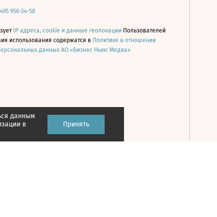
 495 956-34-58
ьзует
IP адреса, cookie и данные геолокации
Пользователей
овия использования содержатся в
Политике в отношении
персональных данных АО «Бизнес Ньюс Медиа»
ься данным
Принять
изации в