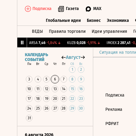
Подписка
Газета
MAX
Глобальные идеи
Бизнес
Экономика
ВЕДЫ
Правила торговли
Идеи управления
Г
Глобальные идеи
Бизнес
Экономик
,087
+0,8%
↑
ARSA
7,46
-1,84%
↓
KUZB
0,028
-1,91%
↓
IMOEX
2 287,41
-0,
Ситуация на топл
КАЛЕНДАРЬ
Август
СОБЫТИЙ
Пн
Вт
Ср
Чт
Пт
Сб
Вс
1
2
3
4
5
6
7
8
9
10
11
12
13
14
15
16
Подписка
17
18
19
20
21
22
23
24
25
26
27
28
29
30
Реклама
31
РФРИТ
6 августа 2026