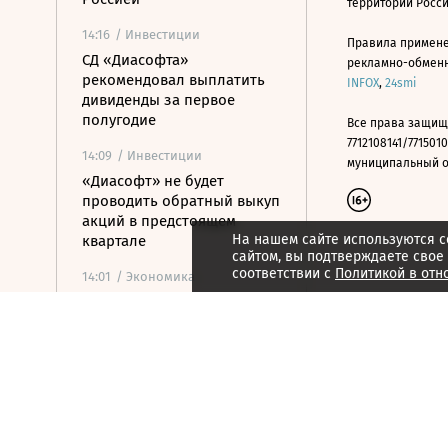
территории Росс
14:16
/ Инвестиции
Правила примене
СД «Диасофта»
рекламно-обменно
рекомендовал выплатить
INFOX
,
24smi
дивиденды за первое
полугодие
Все права защищ
7712108141/7715010
14:09
/ Инвестиции
муниципальный окр
«Диасофт» не будет
проводить обратный выкуп
акций в предстоящем
На нашем сайте используются c
квартале
сайтом, вы подтверждаете свое
соответствии с
Политикой в отн
14:01
/ Экономика
Международные резервы
России снизились на $11,8
млрд
14:00
/ Экономика
Бизнес из-за атак сможет
учитывать больше видов
расходов при расчете