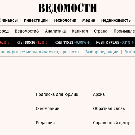
Финансы
Инвестиции
Технологии
Медиа
Недвижимость
ород
Ведомости&
Аналитика
Капитал
Страна
Промышле
а
Финансы
Инвестиции
Технологии
Медиа
Недвижимос
62%
↓
RTSI
885,16
-1,2%
↓
RGBI
115,23
+0,08%
↑
RGBITR
775,65
+0,11%
↑
ивном рынке: меры, динамика, прогнозы
Выбор редакции
Выбо
Подписка для юр.лиц
Архив
О компании
Обратная связь
Редакция
Справочный центр