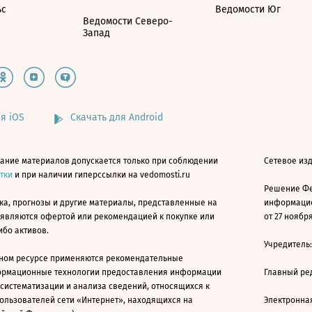
ьс
Ведомости Юг
Ведомости Северо-
Запад
я iOS
Скачать для Android
ание материалов допускается только при соблюдении
Сетевое изд
атки
и при наличии гиперссылки на vedomosti.ru
Решение Фе
ка, прогнозы и другие материалы, представленные на
информацио
 являются офертой или рекомендацией к покупке или
от 27 ноября
ибо активов.
Учредитель
ном ресурсе применяются рекомендательные
ормационные технологии предоставления информации
Главный ре
 систематизации и анализа сведений, относящихся к
ользователей сети «Интернет», находящихся на
Электронна