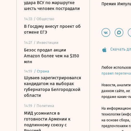
удара ВСУ по маршрутке
Премия Импул
шесть человек пострадали
14:33
/ Общество
В Госдуму внесут проект об
отмене ЕГЭ
14:27
/ Инвестиции
Скачать дл
Безос продал акции
Amazon более чем на $350
млн
Любое использов
14:19
/
Страна
правил перепеч
Шуваев зарегистрировался
кандидатом на выборах
Новости, аналити
губернатора Белгородской
данном сайте, не
области
продаже каких-л
14:19
/ Политика
На информацион
МИД усомнился в
технологии (инф
готовности Армении к
на основе сбора,
подлинному союзу с
предпочтениям п
Россией