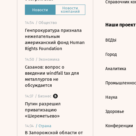
Справочник ко
Новости
Новости
компаний
14:54
/ Общество
Наши проек
Генпрокуратура признала
нежелательным
ВЕДЫ
американский фонд Human
Rights Foundation
Город
14:50
/ Экономика
Сазанов: вопрос о
Аналитика
введении windfall tax для
металлургов не
Промышленнос
обсуждается
14:37
/ Бизнес
Наука
Путин разрешил
приватизацию
Здоровье
«Шереметьево»
Конференции
14:34
/
Страна
В Запорожской области от