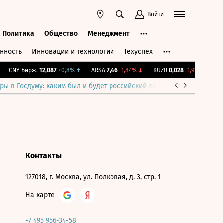
Войти
Политика
Общество
Менеджмент
нность
Инновации и технологии
Техуспех
ть
Политика
Общество
Менеджмент
CNY Бирж.
12,087
+0,8%
↑
ARSA
7,46
-1,84%
↓
KUZB
0,028
-1,91%
↓
IM
ры в Госдуму: каким был и будет российский парламент
Война н
Контакты
127018, г. Москва, ул. Полковая, д. 3, стр. 1
На карте
+7 495 956-34-58