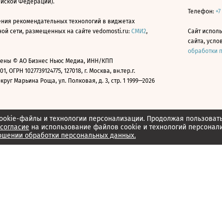
ийской Федерации).
Телефон:
+7
ния рекомендательных технологий в виджетах
й сети, размещенных на сайте vedomosti.ru:
СМИ2
,
Сайт испол
сайта, усл
обработки 
ены © АО Бизнес Ньюс Медиа, ИНН/КПП
01, ОГРН 1027739124775, 127018, г. Москва, вн.тер.г.
уг Марьина Роща, ул. Полковая, д. 3, стр. 1 1999—2026
ookie-файлы и технологии персонализации. Продолжая пользоват
согласие
на использование файлов cookie и технологий персонал
ошении обработки персональных данных.