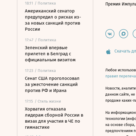
18:11
/ Политика
Премия Импул
Американский сенатор
предупредил о рисках из-
за новых санкций против
России
17:47
/ Политика
Зеленский впервые
Скачать дл
прилетел в Белград с
официальным визитом
Любое использов
17:23
/ Политика
правил перепеч
Сенат США проголосовал
за ужесточение санкций
Новости, аналити
против РФ и Ирана
данном сайте, не
продаже каких-л
17:15
/ Стиль жизни
Хорватия отказала
На информацион
лидерам сборной России в
технологии (инф
визах для участия в ЧЕ по
на основе сбора,
гимнастике
предпочтениям п