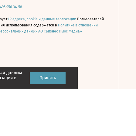
 495 956-34-58
ьзует
IP адреса, cookie и данные геолокации
Пользователей
овия использования содержатся в
Политике в отношении
персональных данных АО «Бизнес Ньюс Медиа»
ься данным
Принять
изации в