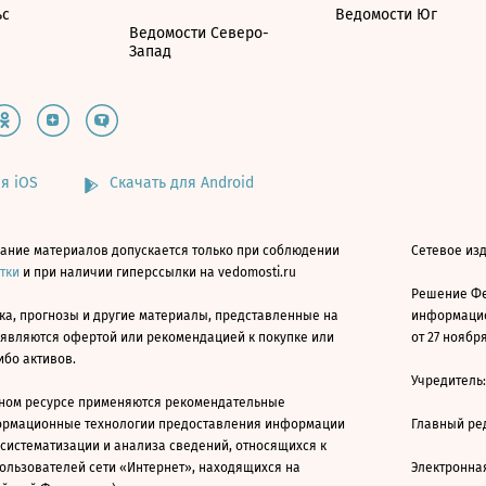
ьс
Ведомости Юг
Ведомости Северо-
Запад
я iOS
Скачать для Android
ание материалов допускается только при соблюдении
Сетевое изд
атки
и при наличии гиперссылки на vedomosti.ru
Решение Фе
ка, прогнозы и другие материалы, представленные на
информацио
 являются офертой или рекомендацией к покупке или
от 27 ноября
ибо активов.
Учредитель
ном ресурсе применяются рекомендательные
ормационные технологии предоставления информации
Главный ре
 систематизации и анализа сведений, относящихся к
ользователей сети «Интернет», находящихся на
Электронна