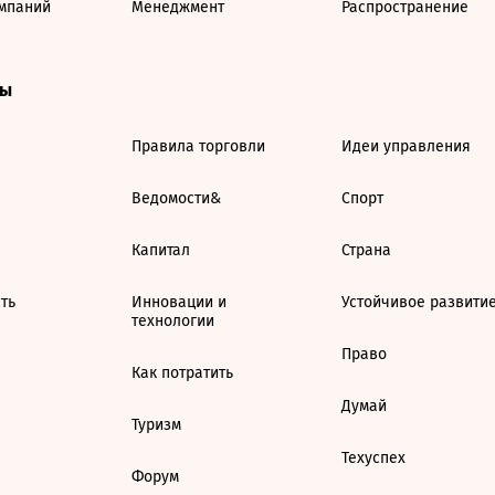
мпаний
Менеджмент
Распространение
ты
Правила торговли
Идеи управления
Ведомости&
Спорт
Капитал
Страна
ть
Инновации и
Устойчивое развити
технологии
Право
Как потратить
Думай
Туризм
Техуспех
Форум