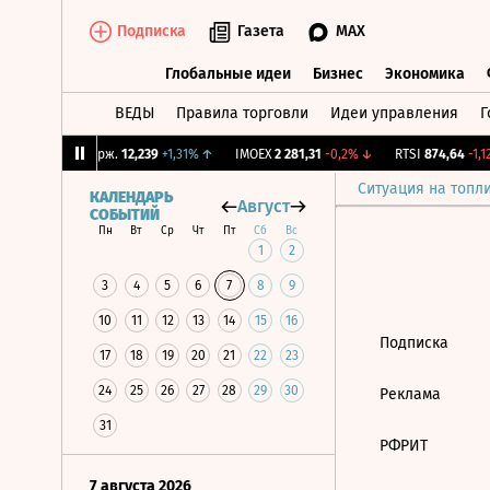
Подписка
Газета
MAX
Глобальные идеи
Бизнес
Экономика
ВЕДЫ
Правила торговли
Идеи управления
Г
Глобальные идеи
Бизнес
Экономик
6%
↓
CNY Бирж.
12,239
+1,31%
↑
IMOEX
2 281,31
-0,2%
↓
RTSI
874,64
-1,12
Ситуация на топл
КАЛЕНДАРЬ
Август
СОБЫТИЙ
Пн
Вт
Ср
Чт
Пт
Сб
Вс
1
2
3
4
5
6
7
8
9
10
11
12
13
14
15
16
Подписка
17
18
19
20
21
22
23
24
25
26
27
28
29
30
Реклама
31
РФРИТ
7 августа 2026