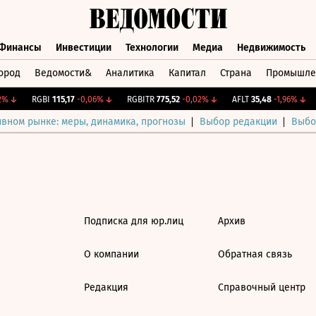
Финансы
Инвестиции
Технологии
Медиа
Недвижимость
ород
Ведомости&
Аналитика
Капитал
Страна
Промышле
а
Финансы
Инвестиции
Технологии
Медиа
Недвижимос
%
↓
RGBI
115,17
-0,06%
↓
RGBITR
775,52
-0,02%
↓
AFLT
35,48
-1,96%
↓
ивном рынке: меры, динамика, прогнозы
Выбор редакции
Выбо
Подписка для юр.лиц
Архив
О компании
Обратная связь
Редакция
Справочный центр