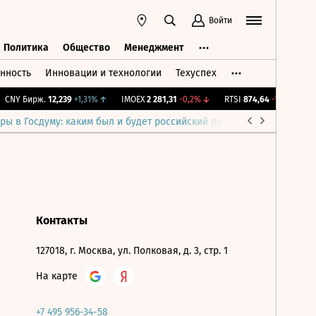
Войти
Политика
Общество
Менеджмент
нность
Инновации и технологии
Техуспех
ть
Политика
Общество
Менеджмент
CNY Бирж.
12,239
+1,31%
↑
IMOEX
2 281,31
-0,2%
↓
RTSI
874,64
-1,12%
↓
R
ры в Госдуму: каким был и будет российский парламент
Война н
Контакты
127018, г. Москва, ул. Полковая, д. 3, стр. 1
На карте
+7 495 956-34-58