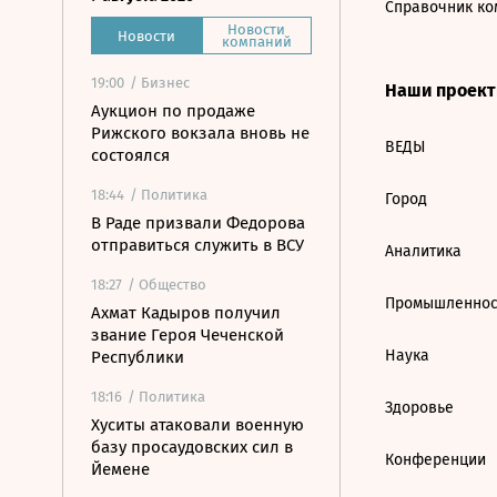
Справочник ко
Новости
Новости
компаний
19:00
/ Бизнес
Наши проек
Аукцион по продаже
Рижского вокзала вновь не
ВЕДЫ
состоялся
18:44
/ Политика
Город
В Раде призвали Федорова
отправиться служить в ВСУ
Аналитика
18:27
/ Общество
Промышленнос
Ахмат Кадыров получил
звание Героя Чеченской
Наука
Республики
18:16
/ Политика
Здоровье
Хуситы атаковали военную
базу просаудовских сил в
Конференции
Йемене