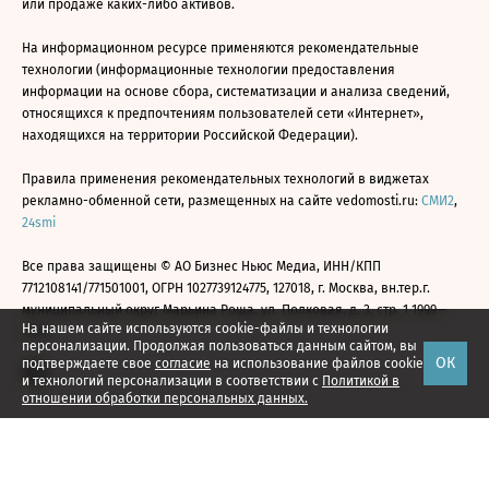
или продаже каких-либо активов.
На информационном ресурсе применяются рекомендательные
технологии (информационные технологии предоставления
информации на основе сбора, систематизации и анализа сведений,
относящихся к предпочтениям пользователей сети «Интернет»,
находящихся на территории Российской Федерации).
Правила применения рекомендательных технологий в виджетах
рекламно-обменной сети, размещенных на сайте vedomosti.ru:
СМИ2
,
24smi
Все права защищены © АО Бизнес Ньюс Медиа, ИНН/КПП
7712108141/771501001, ОГРН 1027739124775, 127018, г. Москва, вн.тер.г.
муниципальный округ Марьина Роща, ул. Полковая, д. 3, стр. 1 1999—
На нашем сайте используются cookie-файлы и технологии
2026
персонализации. Продолжая пользоваться данным сайтом, вы
ОК
подтверждаете свое
согласие
на использование файлов cookie
и технологий персонализации в соответствии с
Политикой в
отношении обработки персональных данных.