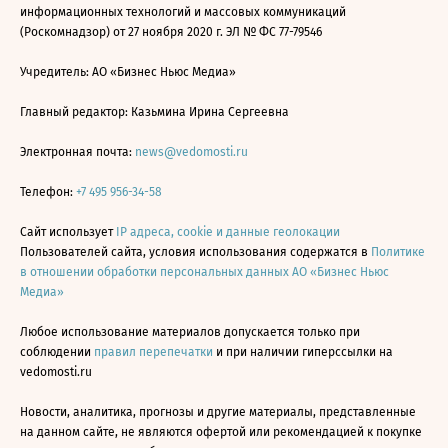
информационных технологий и массовых коммуникаций
(Роскомнадзор) от 27 ноября 2020 г. ЭЛ № ФС 77-79546
Учредитель: АО «Бизнес Ньюс Медиа»
Главный редактор: Казьмина Ирина Сергеевна
Электронная почта:
news@vedomosti.ru
Телефон:
+7 495 956-34-58
Сайт использует
IP адреса, cookie и данные геолокации
Пользователей сайта, условия использования содержатся в
Политике
в отношении обработки персональных данных АО «Бизнес Ньюс
Медиа»
Любое использование материалов допускается только при
соблюдении
правил перепечатки
и при наличии гиперссылки на
vedomosti.ru
Новости, аналитика, прогнозы и другие материалы, представленные
на данном сайте, не являются офертой или рекомендацией к покупке