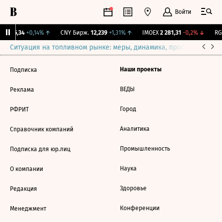
Войти
BI
115,34
+0,14%
↑
CNY Бирж.
12,239
+1,31%
↑
IMOEX
2 281,31
-0,2%
↓
RGB
Ситуация на топливном рынке: меры, динамика, прогнозы
Выб
Наши проекты
Подписка
ВЕДЫ
Реклама
Город
РФРИТ
Аналитика
Справочник компаний
Промышленность
Подписка для юр.лиц
Наука
О компании
Здоровье
Редакция
Конференции
Менеджмент