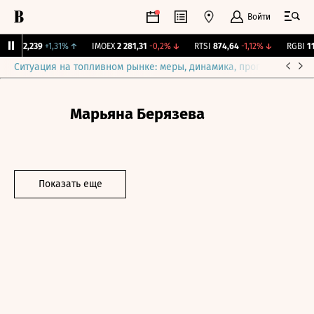
Войти
рж.
12,239
+1,31%
↑
IMOEX
2 281,31
-0,2%
↓
RTSI
874,64
-1,12%
↓
RGBI
115
Ситуация на топливном рынке: меры, динамика, прогнозы
Выб
Марьяна Берязева
Показать еще