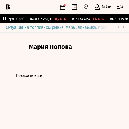
Войти
Y Бирж.
0
0%
IMOEX
2 281,31
-0,2%
↓
RTSI
874,64
-1,12%
↓
RGBI
115,38
+
Ситуация на топливном рынке: меры, динамика, прогнозы
Выб
Мария Попова
Показать еще