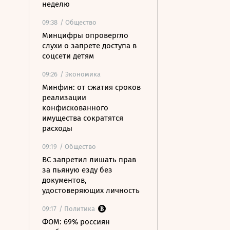
неделю
09:38
/ Общество
Минцифры опровергло
слухи о запрете доступа в
соцсети детям
09:26
/ Экономика
Минфин: от сжатия сроков
реализации
конфискованного
имущества сократятся
расходы
09:19
/ Общество
ВС запретил лишать прав
за пьяную езду без
документов,
удостоверяющих личность
09:17
/ Политика
ФОМ: 69% россиян