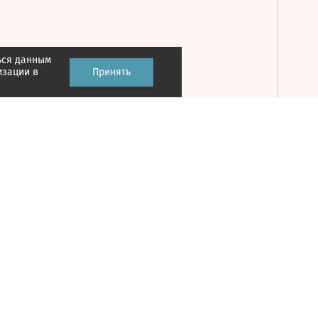
ься данным
Принять
изации в