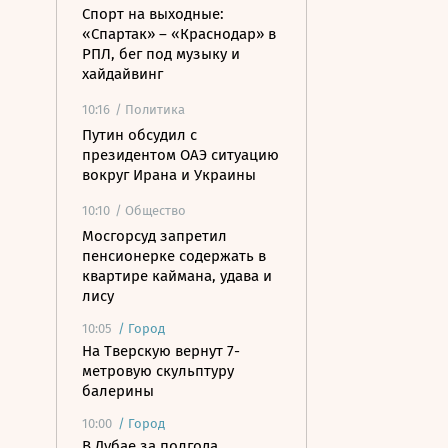
Спорт на выходные:
«Спартак» – «Краснодар» в
РПЛ, бег под музыку и
хайдайвинг
10:16
/ Политика
Путин обсудил с
президентом ОАЭ ситуацию
вокруг Ирана и Украины
10:10
/ Общество
Мосгорсуд запретил
пенсионерке содержать в
квартире каймана, удава и
лису
10:05
/
Город
На Тверскую вернут 7-
метровую скульптуру
балерины
10:00
/
Город
В Дубае за полгода