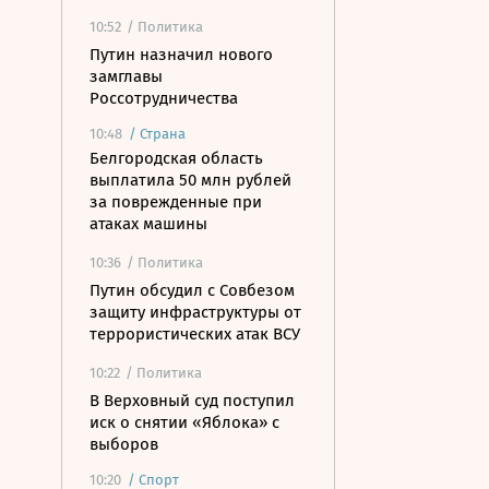
10:52
/ Политика
Путин назначил нового
замглавы
Россотрудничества
10:48
/
Страна
Белгородская область
выплатила 50 млн рублей
за поврежденные при
атаках машины
10:36
/ Политика
Путин обсудил с Совбезом
защиту инфраструктуры от
террористических атак ВСУ
10:22
/ Политика
В Верховный суд поступил
иск о снятии «Яблока» с
выборов
10:20
/
Спорт