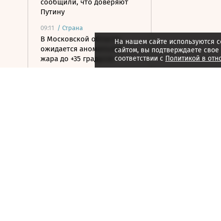
сообщили, что доверяют
Путину
09:11
/
Страна
В Московской области
На нашем сайте используются c
ожидается аномальная
сайтом, вы подтверждаете свое
жара до +35 градусов
соответствии с
Политикой в отн
09:04
/ Инвестиции
Рынок акций пытается
закрепиться выше уровня
2300 по индексу Мосбиржи
09:00
/
Город
В режиме обновления: как
в Москве масштабируется
программа КРТ
08:55
/ Общество
Слепакову грозит до двух
лет тюрьмы за уклонение
от обязанностей иноагента