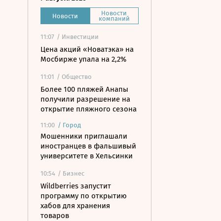
Новости
Новости
компаний
11:07
/ Инвестиции
Цена акций «Новатэка» на
Мосбирже упала на 2,2%
11:01
/ Общество
Более 100 пляжей Анапы
получили разрешение на
открытие пляжного сезона
11:00
/
Город
Мошенники приглашали
иностранцев в фальшивый
университете в Хельсинки
10:54
/ Бизнес
Wildberries запустит
программу по открытию
хабов для хранения
товаров