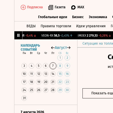
Подписка
Газета
MAX
Глобальные идеи
Бизнес
Экономика
ВЕДЫ
Правила торговли
Идеи управления
Г
Глобальные идеи
Бизнес
Экономик
↑
ARSA
7,51
-0,4%
↓
VEON-RX
58,5
+2,45%
↑
IMOEX
2 279,53
-0,28%
↓
R
Ситуация на топл
КАЛЕНДАРЬ
Август
СОБЫТИЙ
Пн
Вт
Ср
Чт
Пт
Сб
Вс
С
1
2
3
4
5
6
7
8
9
ис
10
11
12
13
14
15
16
17
18
19
20
21
22
23
24
25
26
27
28
29
30
Показать ещ
31
7 августа 2026