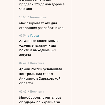
продали 320 домов дороже
$10 млн
10:00
/ Технологии
Mах открывает API для
сторонних разработчиков
09:54
/
Город
Алмазные колесницы и
«дачные мужья»: куда
пойти в выходные 8–9
августа
09:49
/ Политика
Армия России установила
контроль над селом
Анискино в Харьковской
области
09:45
/ Политика
Минобороны отчиталось
об ударах по Украине за