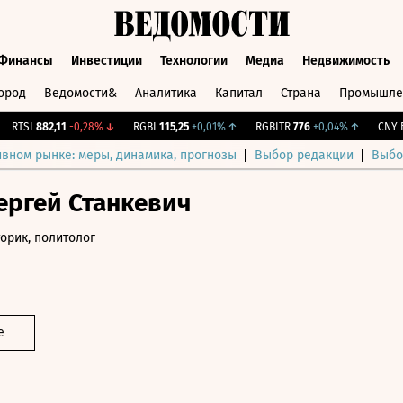
Финансы
Инвестиции
Технологии
Медиа
Недвижимость
ород
Ведомости&
Аналитика
Капитал
Страна
Промышле
а
Финансы
Инвестиции
Технологии
Медиа
Недвижимос
TSI
882,11
-0,28%
↓
RGBI
115,25
+0,01%
↑
RGBITR
776
+0,04%
↑
CNY Бир
ивном рынке: меры, динамика, прогнозы
Выбор редакции
Выбо
ергей Станкевич
торик, политолог
е