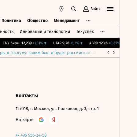
Войти
Политика
Общество
Менеджмент
нность
Инновации и технологии
Техуспех
ть
Политика
Общество
Менеджмент
CNY Бирж.
12,239
+1,31%
↑
UTAR
9,26
+1,2%
↑
ABRD
123,6
+0,65%
↑
IMOE
ры в Госдуму: каким был и будет российский парламент
Война н
Контакты
127018, г. Москва, ул. Полковая, д. 3, стр. 1
На карте
+7 495 956-34-58