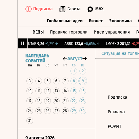
Подписка
Газета
MAX
Глобальные идеи
Бизнес
Экономика
ВЕДЫ
Правила торговли
Идеи управления
Г
Глобальные идеи
Бизнес
Экономик
39
+1,31%
↑
UTAR
9,26
+1,2%
↑
ABRD
123,6
+0,65%
↑
IMOEX
2 281,31
-0,2%
Ситуация на топл
КАЛЕНДАРЬ
Август
СОБЫТИЙ
Пн
Вт
Ср
Чт
Пт
Сб
Вс
1
2
3
4
5
6
7
8
9
10
11
12
13
14
15
16
Подписка
17
18
19
20
21
22
23
24
25
26
27
28
29
30
Реклама
31
РФРИТ
9 августа 2026