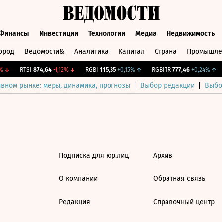
Финансы
Инвестиции
Технологии
Медиа
Недвижимость
ород
Ведомости&
Аналитика
Капитал
Страна
Промышле
а
Финансы
Инвестиции
Технологии
Медиа
Недвижимос
↓
RTSI
874,64
-1,12%
↓
RGBI
115,35
+0,15%
↑
RGBITR
777,46
+0,24%
↑
ивном рынке: меры, динамика, прогнозы
Выбор редакции
Выбо
Подписка для юр.лиц
Архив
О компании
Обратная связь
Редакция
Справочный центр