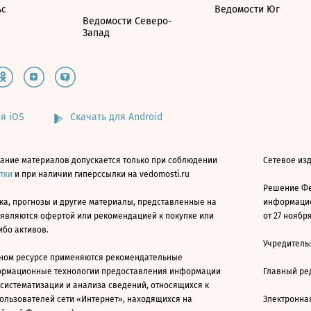
ьс
Ведомости Юг
Ведомости Северо-
Запад
я iOS
Скачать для Android
ание материалов допускается только при соблюдении
Сетевое изд
атки
и при наличии гиперссылки на vedomosti.ru
Решение Фе
ка, прогнозы и другие материалы, представленные на
информацио
 являются офертой или рекомендацией к покупке или
от 27 ноября
ибо активов.
Учредитель
ном ресурсе применяются рекомендательные
ормационные технологии предоставления информации
Главный ре
 систематизации и анализа сведений, относящихся к
ользователей сети «Интернет», находящихся на
Электронна