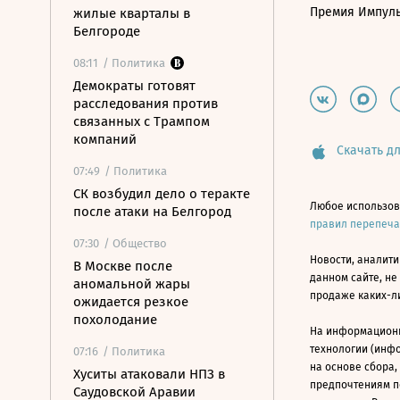
Премия Импул
жилые кварталы в
Белгороде
08:11
/ Политика
Демократы готовят
расследования против
связанных с Трампом
компаний
Скачать дл
07:49
/ Политика
СК возбудил дело о теракте
Любое использов
после атаки на Белгород
правил перепеч
07:30
/ Общество
Новости, аналити
В Москве после
данном сайте, не
аномальной жары
продаже каких-л
ожидается резкое
похолодание
На информацион
технологии (инф
07:16
/ Политика
на основе сбора,
Хуситы атаковали НПЗ в
предпочтениям п
Саудовской Аравии