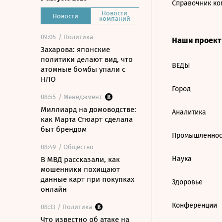
Справочник ко
Новости
Новости
компаний
09:05
/ Политика
Наши проек
Захарова: японские
политики делают вид, что
ВЕДЫ
атомные бомбы упали с
НЛО
Город
08:55
/ Менеджмент
Миллиард на домоводстве:
Аналитика
как Марта Стюарт сделала
быт брендом
Промышленнос
08:49
/ Общество
Наука
В МВД рассказали, как
мошенники похищают
данные карт при покупках
Здоровье
онлайн
Конференции
08:33
/ Политика
Что известно об атаке на