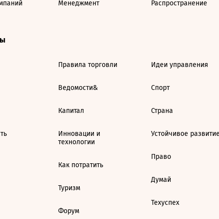
мпаний
Менеджмент
Распространение
ты
Правила торговли
Идеи управления
Ведомости&
Спорт
Капитал
Страна
ть
Инновации и
Устойчивое развити
технологии
Право
Как потратить
Думай
Туризм
Техуспех
Форум