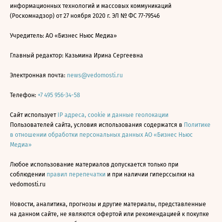
информационных технологий и массовых коммуникаций
(Роскомнадзор) от 27 ноября 2020 г. ЭЛ № ФС 77-79546
Учредитель: АО «Бизнес Ньюс Медиа»
Главный редактор: Казьмина Ирина Сергеевна
Электронная почта:
news@vedomosti.ru
Телефон:
+7 495 956-34-58
Сайт использует
IP адреса, cookie и данные геолокации
Пользователей сайта, условия использования содержатся в
Политике
в отношении обработки персональных данных АО «Бизнес Ньюс
Медиа»
Любое использование материалов допускается только при
соблюдении
правил перепечатки
и при наличии гиперссылки на
vedomosti.ru
Новости, аналитика, прогнозы и другие материалы, представленные
на данном сайте, не являются офертой или рекомендацией к покупке