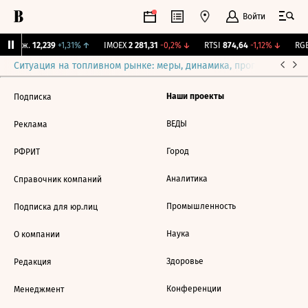
Войти
Y Бирж.
12,239
+1,31%
↑
IMOEX
2 281,31
-0,2%
↓
RTSI
874,64
-1,12%
↓
RGB
Ситуация на топливном рынке: меры, динамика, прогнозы
Выб
Наши проекты
Подписка
ВЕДЫ
Реклама
Город
РФРИТ
Аналитика
Справочник компаний
Промышленность
Подписка для юр.лиц
Наука
О компании
Здоровье
Редакция
Конференции
Менеджмент