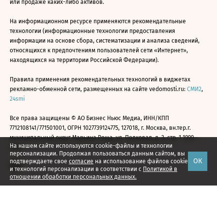
или продаже каких-либо активов.
На информационном ресурсе применяются рекомендательные
технологии (информационные технологии предоставления
информации на основе сбора, систематизации и анализа сведений,
относящихся к предпочтениям пользователей сети «Интернет»,
находящихся на территории Российской Федерации).
Правила применения рекомендательных технологий в виджетах
рекламно-обменной сети, размещенных на сайте vedomosti.ru:
СМИ2
,
24smi
Все права защищены © АО Бизнес Ньюс Медиа, ИНН/КПП
7712108141/771501001, ОГРН 1027739124775, 127018, г. Москва, вн.тер.г.
муниципальный округ Марьина Роща, ул. Полковая, д. 3, стр. 1 1999—
На нашем сайте используются cookie-файлы и технологии
2026
персонализации. Продолжая пользоваться данным сайтом, вы
ОК
подтверждаете свое
согласие
на использование файлов cookie
и технологий персонализации в соответствии с
Политикой в
отношении обработки персональных данных.