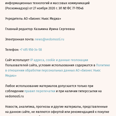
информационных технологий и массовых коммуникаций
(Роскомнадзор) от 27 ноября 2020 г. ЭЛ № ФС 77-79546
Учредитель: АО «Бизнес Ньюс Медиа»
Главный редактор: Казьмина Ирина Сергеевна
Электронная почта:
news@vedomosti.ru
Телефон:
+7 495 956-34-58
Сайт использует
IP адреса, cookie и данные геолокации
Пользователей сайта, условия использования содержатся в
Политике
в отношении обработки персональных данных АО «Бизнес Ньюс
Медиа»
Любое использование материалов допускается только при
соблюдении
правил перепечатки
и при наличии гиперссылки на
vedomosti.ru
Новости, аналитика, прогнозы и другие материалы, представленные
на данном сайте, не являются офертой или рекомендацией к покупке