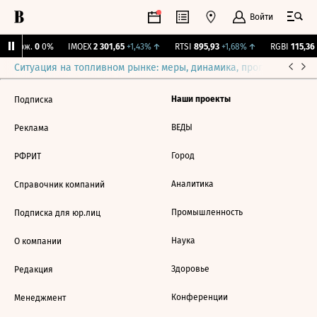
Войти
Y Бирж.
0
0%
IMOEX
2 301,65
+1,43%
↑
RTSI
895,93
+1,68%
↑
RGBI
115,36
Ситуация на топливном рынке: меры, динамика, прогнозы
Выб
Наши проекты
Подписка
ВЕДЫ
Реклама
Город
РФРИТ
Аналитика
Справочник компаний
Промышленность
Подписка для юр.лиц
Наука
О компании
Здоровье
Редакция
Конференции
Менеджмент