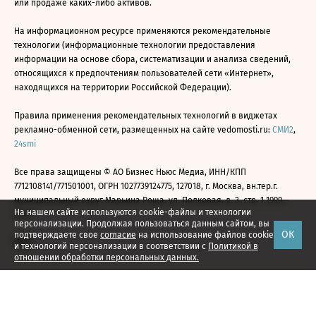
или продаже каких-либо активов.
На информационном ресурсе применяются рекомендательные
технологии (информационные технологии предоставления
информации на основе сбора, систематизации и анализа сведений,
относящихся к предпочтениям пользователей сети «Интернет»,
находящихся на территории Российской Федерации).
Правила применения рекомендательных технологий в виджетах
рекламно-обменной сети, размещенных на сайте vedomosti.ru:
СМИ2
,
24smi
Все права защищены © АО Бизнес Ньюс Медиа, ИНН/КПП
7712108141/771501001, ОГРН 1027739124775, 127018, г. Москва, вн.тер.г.
муниципальный округ Марьина Роща, ул. Полковая, д. 3, стр. 1 1999—
На нашем сайте используются cookie-файлы и технологии
2026
персонализации. Продолжая пользоваться данным сайтом, вы
ОК
подтверждаете свое
согласие
на использование файлов cookie
и технологий персонализации в соответствии с
Политикой в
отношении обработки персональных данных.