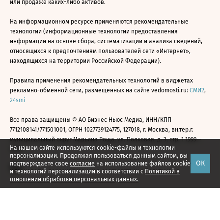
или продаже каких-либо активов.
На информационном ресурсе применяются рекомендательные
технологии (информационные технологии предоставления
информации на основе сбора, систематизации и анализа сведений,
относящихся к предпочтениям пользователей сети «Интернет»,
находящихся на территории Российской Федерации).
Правила применения рекомендательных технологий в виджетах
рекламно-обменной сети, размещенных на сайте vedomosti.ru:
СМИ2
,
24smi
Все права защищены © АО Бизнес Ньюс Медиа, ИНН/КПП
7712108141/771501001, ОГРН 1027739124775, 127018, г. Москва, вн.тер.г.
муниципальный округ Марьина Роща, ул. Полковая, д. 3, стр. 1 1999—
На нашем сайте используются cookie-файлы и технологии
2026
персонализации. Продолжая пользоваться данным сайтом, вы
ОК
подтверждаете свое
согласие
на использование файлов cookie
и технологий персонализации в соответствии с
Политикой в
отношении обработки персональных данных.