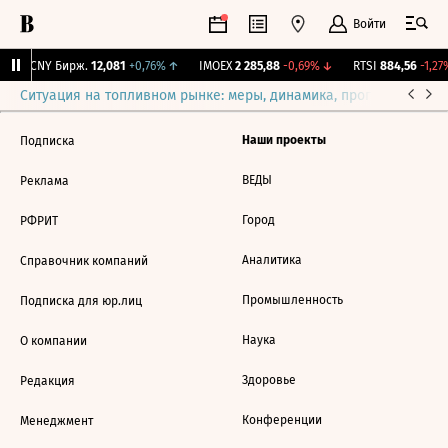
Войти
↓
CNY Бирж.
12,081
+0,76%
↑
IMOEX
2 285,88
-0,69%
↓
RTSI
884,56
-1,27%
Ситуация на топливном рынке: меры, динамика, прогнозы
Выб
Наши проекты
Подписка
ВЕДЫ
Реклама
Город
РФРИТ
Аналитика
Справочник компаний
Промышленность
Подписка для юр.лиц
Наука
О компании
Здоровье
Редакция
Конференции
Менеджмент