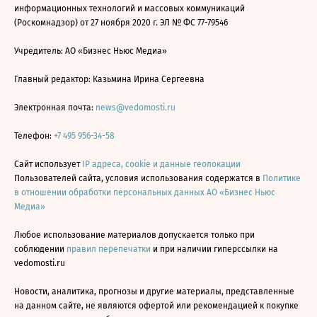
информационных технологий и массовых коммуникаций
(Роскомнадзор) от 27 ноября 2020 г. ЭЛ № ФС 77-79546
Учредитель: АО «Бизнес Ньюс Медиа»
Главный редактор: Казьмина Ирина Сергеевна
Электронная почта:
news@vedomosti.ru
Телефон:
+7 495 956-34-58
Сайт использует
IP адреса, cookie и данные геолокации
Пользователей сайта, условия использования содержатся в
Политике
в отношении обработки персональных данных АО «Бизнес Ньюс
Медиа»
Любое использование материалов допускается только при
соблюдении
правил перепечатки
и при наличии гиперссылки на
vedomosti.ru
Новости, аналитика, прогнозы и другие материалы, представленные
на данном сайте, не являются офертой или рекомендацией к покупке