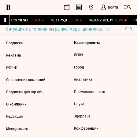
Войти
↑
AKRN
18 512
-0,02%
↓
MSTT
75,9
-0,13%
↓
IMOEX
2 281,31
-0,2%
↓
RT
Ситуация на топливном рынке: меры, динамика, прогнозы
Выб
Наши проекты
Подписка
ВЕДЫ
Реклама
Город
РФРИТ
Аналитика
Справочник компаний
Промышленность
Подписка для юр.лиц
Наука
О компании
Здоровье
Редакция
Конференции
Менеджмент