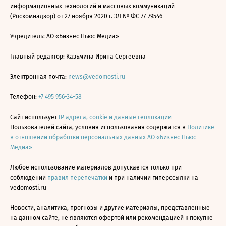
информационных технологий и массовых коммуникаций
(Роскомнадзор) от 27 ноября 2020 г. ЭЛ № ФС 77-79546
Учредитель: АО «Бизнес Ньюс Медиа»
Главный редактор: Казьмина Ирина Сергеевна
Электронная почта:
news@vedomosti.ru
Телефон:
+7 495 956-34-58
Сайт использует
IP адреса, cookie и данные геолокации
Пользователей сайта, условия использования содержатся в
Политике
в отношении обработки персональных данных АО «Бизнес Ньюс
Медиа»
Любое использование материалов допускается только при
соблюдении
правил перепечатки
и при наличии гиперссылки на
vedomosti.ru
Новости, аналитика, прогнозы и другие материалы, представленные
на данном сайте, не являются офертой или рекомендацией к покупке