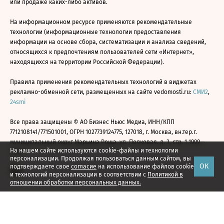
или продаже каких-либо активов.
На информационном ресурсе применяются рекомендательные
технологии (информационные технологии предоставления
информации на основе сбора, систематизации и анализа сведений,
относящихся к предпочтениям пользователей сети «Интернет»,
находящихся на территории Российской Федерации).
Правила применения рекомендательных технологий в виджетах
рекламно-обменной сети, размещенных на сайте vedomosti.ru:
СМИ2
,
24smi
Все права защищены © АО Бизнес Ньюс Медиа, ИНН/КПП
7712108141/771501001, ОГРН 1027739124775, 127018, г. Москва, вн.тер.г.
муниципальный округ Марьина Роща, ул. Полковая, д. 3, стр. 1 1999—
На нашем сайте используются cookie-файлы и технологии
2026
персонализации. Продолжая пользоваться данным сайтом, вы
ОК
подтверждаете свое
согласие
на использование файлов cookie
и технологий персонализации в соответствии с
Политикой в
отношении обработки персональных данных.