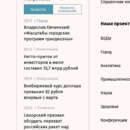
Справочник ко
Новости
Новости
компаний
08:15
/
Город
Наши проек
Владислав Овчинский:
«Масштабы городских
ВЕДЫ
программ грандиозны»
08:12
/ Инвестиции
Город
Нетто-приток от
инвесторов в июле
Аналитика
составил 33,7 млрд рублей
08:10
/ Инвестиции
Промышленнос
Внебиржевой курс доллара
превысил 82 рубля
Наука
впервые с марта
Здоровье
08:02
/ Политика
Сикорский призвал
Конференции
обсудить перехват
российских ракет над