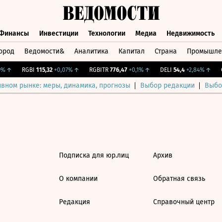
Финансы
Инвестиции
Технологии
Медиа
Недвижимость
ород
Ведомости&
Аналитика
Капитал
Страна
Промышле
а
Финансы
Инвестиции
Технологии
Медиа
Недвижимос
%
↑
RGBI
115,32
+0,07%
↑
RGBITR
776,47
+0,1%
↑
DELI
54,4
+2,84%
↑
C
ивном рынке: меры, динамика, прогнозы
Выбор редакции
Выбо
Подписка для юр.лиц
Архив
О компании
Обратная связь
Редакция
Справочный центр