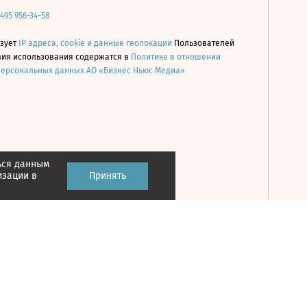
 495 956-34-58
ьзует
IP адреса, cookie и данные геолокации
Пользователей
овия использования содержатся в
Политике в отношении
персональных данных АО «Бизнес Ньюс Медиа»
ься данным
Принять
изации в