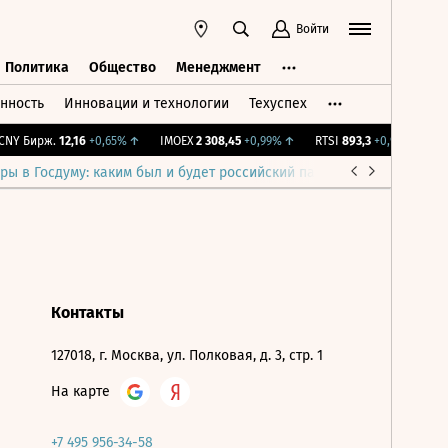
Войти
Политика
Общество
Менеджмент
нность
Инновации и технологии
Техуспех
ть
Политика
Общество
Менеджмент
NY Бирж.
12,16
+0,65%
↑
IMOEX
2 308,45
+0,99%
↑
RTSI
893,3
+0,99%
↑
R
ры в Госдуму: каким был и будет российский парламент
Война н
Контакты
127018, г. Москва, ул. Полковая, д. 3, стр. 1
На карте
+7 495 956-34-58