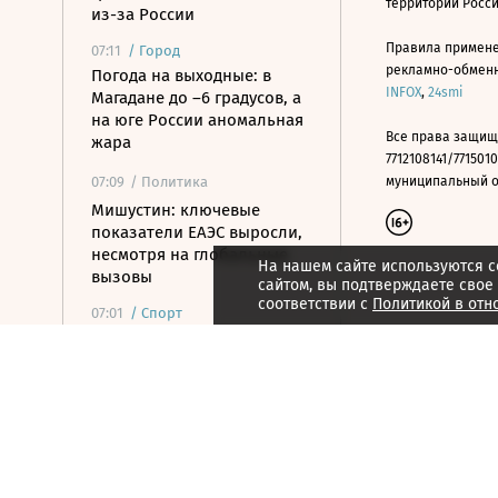
территории Росс
из-за России
Правила примене
07:11
/
Город
рекламно-обменно
Погода на выходные: в
INFOX
,
24smi
Магадане до –6 градусов, а
на юге России аномальная
Все права защищ
жара
7712108141/7715010
07:09
/ Политика
муниципальный окр
Мишустин: ключевые
показатели ЕАЭС выросли,
несмотря на глобальные
На нашем сайте используются c
вызовы
сайтом, вы подтверждаете свое
соответствии с
Политикой в отн
07:01
/
Спорт
Прыгун в воду Терновой
взял второе золото на
Евро, «Реал» переподписал
Винисиуса
07:01
/ Инвестиции
Утренний звон по рынку
акций 7 августа