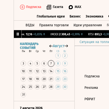
Подписка
Газета
MAX
Глобальные идеи
Бизнес
Экономика
ВЕДЫ
Правила торговли
Идеи управления
Г
Глобальные идеи
Бизнес
Экономик
%
↑
CNY Бирж.
12,16
+0,65%
↑
IMOEX
2 308,45
+0,99%
↑
RTSI
893,3
+0,99
Ситуация на топл
КАЛЕНДАРЬ
Август
СОБЫТИЙ
Пн
Вт
Ср
Чт
Пт
Сб
Вс
1
2
3
4
5
6
7
8
9
10
11
12
13
14
15
16
Подписка
17
18
19
20
21
22
23
24
25
26
27
28
29
30
Реклама
31
РФРИТ
7 августа 2026