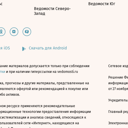
ьс
Ведомости Юг
Ведомости Северо-
Запад
я iOS
Скачать для Android
ание материалов допускается только при соблюдении
Сетевое изд
атки
и при наличии гиперссылки на vedomosti.ru
Решение Фе
ка, прогнозы и другие материалы, представленные на
информацио
 являются офертой или рекомендацией к покупке или
от 27 ноября
ибо активов.
Учредитель
ном ресурсе применяются рекомендательные
ормационные технологии предоставления информации
Главный ре
 систематизации и анализа сведений, относящихся к
ользователей сети «Интернет», находящихся на
Электронна