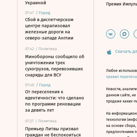
Украиной
Премия Импул
07:47
/
Город
Сбой в диспетчерском
центре парализовал
железные дороги на
северо-западе Англии
07:42
/ Политика
Скачать дл
Минобороны сообщило об
уничтожении трех
сухогрузов, перевозивших
Любое использов
снаряды для ВСУ
правил перепеч
07:40
/
Город
Новости, аналити
От переселения к
данном сайте, не
идентичности: что сделано
продаже каких-л
по программе реновации
за девять лет
На информацион
технологии (инф
07:27
/ Политика
на основе сбора,
Премьер Литвы призвал
предпочтениям п
граждан не беспокоиться