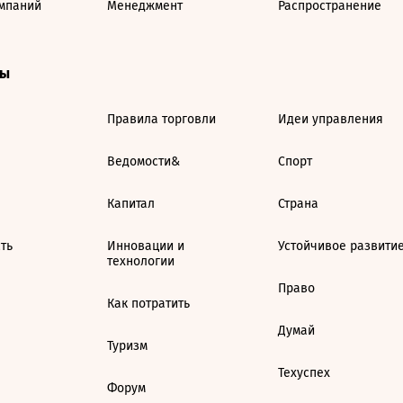
мпаний
Менеджмент
Распространение
ты
Правила торговли
Идеи управления
Ведомости&
Спорт
Капитал
Страна
ть
Инновации и
Устойчивое развити
технологии
Право
Как потратить
Думай
Туризм
Техуспех
Форум