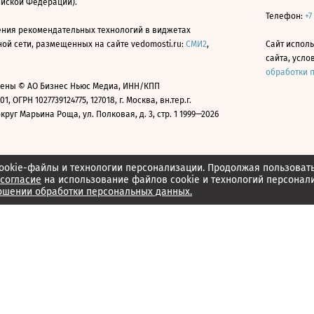
ийской Федерации).
Телефон:
+7
ния рекомендательных технологий в виджетах
й сети, размещенных на сайте vedomosti.ru:
СМИ2
,
Сайт испол
сайта, усл
обработки 
ены © АО Бизнес Ньюс Медиа, ИНН/КПП
01, ОГРН 1027739124775, 127018, г. Москва, вн.тер.г.
уг Марьина Роща, ул. Полковая, д. 3, стр. 1 1999—2026
ookie-файлы и технологии персонализации. Продолжая пользоват
согласие
на использование файлов cookie и технологий персонал
ошении обработки персональных данных.