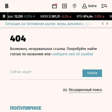
Войти
Y Бирж.
12,239
+1,31%
↑
IMOEX
2 281,31
-0,2%
↓
RTSI
874,64
-1,12%
↓
RGB
Ситуация на топливном рынке: меры, динамика, прогнозы
Выб
404
Возможно, неправильная ссылка. Попробуйте найти
статью по названию или
сообщите нам об ошибке
Сейчас ищут:
Найти
Расширенный поиск
ПОПУЛЯРНОЕ