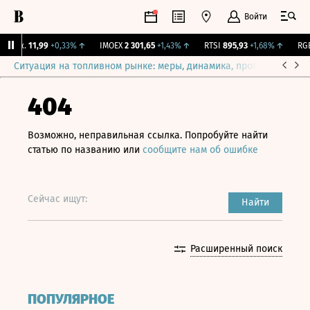
Войти
Бирж.
11,99
+0,33%
↑
IMOEX
2 301,65
+1,43%
↑
RTSI
895,93
+1,68%
↑
RGBI
Ситуация на топливном рынке: меры, динамика, прогнозы
Выб
404
Возможно, неправильная ссылка. Попробуйте найти
статью по названию или
сообщите нам об ошибке
Сейчас ищут:
Найти
Расширенный поиск
ПОПУЛЯРНОЕ