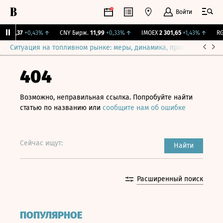
Войти
115,37
+0,43%
↑
CNY Бирж.
11,99
+0,33%
↑
IMOEX
2 301,65
+1,43%
↑
RGB
Ситуация на топливном рынке: меры, динамика, прогнозы
Выб
404
Возможно, неправильная ссылка. Попробуйте найти
статью по названию или
сообщите нам об ошибке
Сейчас ищут:
Найти
Расширенный поиск
ПОПУЛЯРНОЕ