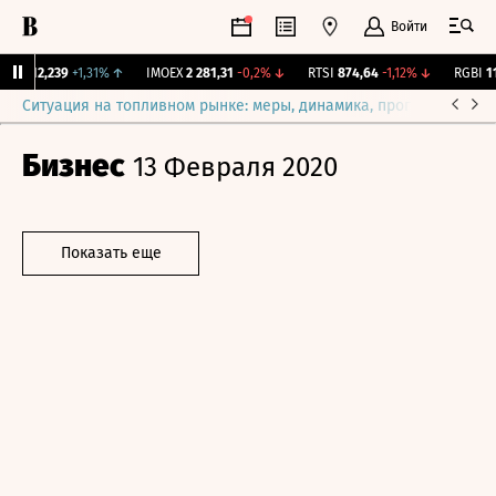
Войти
рж.
12,239
+1,31%
↑
IMOEX
2 281,31
-0,2%
↓
RTSI
874,64
-1,12%
↓
RGBI
115
Ситуация на топливном рынке: меры, динамика, прогнозы
Выб
Бизнес
13 Февраля 2020
Показать еще