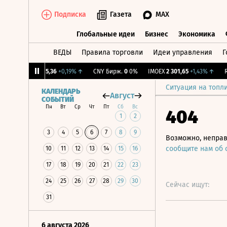
Подписка
Газета
MAX
Глобальные идеи
Бизнес
Экономика
ВЕДЫ
Правила торговли
Идеи управления
Г
Глобальные идеи
Бизнес
Экономик
↑
RGBI
115,36
+0,19%
↑
CNY Бирж.
0
0%
IMOEX
2 301,65
+1,43%
↑
RGBI
Ситуация на топл
КАЛЕНДАРЬ
Август
СОБЫТИЙ
Пн
Вт
Ср
Чт
Пт
Сб
Вс
404
1
2
3
4
5
6
7
8
9
Возможно, неправ
сообщите нам об
10
11
12
13
14
15
16
17
18
19
20
21
22
23
24
25
26
27
28
29
30
Сейчас ищут:
31
6 августа 2026