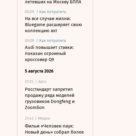
летевших на Москву БПЛА
00:09
/
Как потратить
На все случаи жизни:
Bluegame расширяет свою
коллекцию яхт
00:09
/
Как потратить
Audi повышает ставки:
показан огромный
кроссовер Q9
5 августа 2026
21:55
/ Авто
Росстандарт запретил
продажу ряда моделей
грузовиков Dongfeng и
Zoomlion
21:43
/ Медиа
Фильм «Человек-паук:
Новый день» собрал более