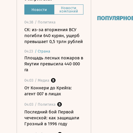
Новости
Новости
компаний
ПОПУЛЯРНО
04:38
/ Политика
СК: из-за вторжения ВСУ
погибли 640 курян, ущерб
превышает 0,5 трлн рублей
04:23
/
Страна
Площадь лесных пожаров в
Якутии превысила 440 000
га
04:03
/ Медиа
От Коннери до Крейга:
агент 007 в лицах
04:03
/ Политика
Последний бой Первой
чеченской: как защищали
Грозный в 1996 году