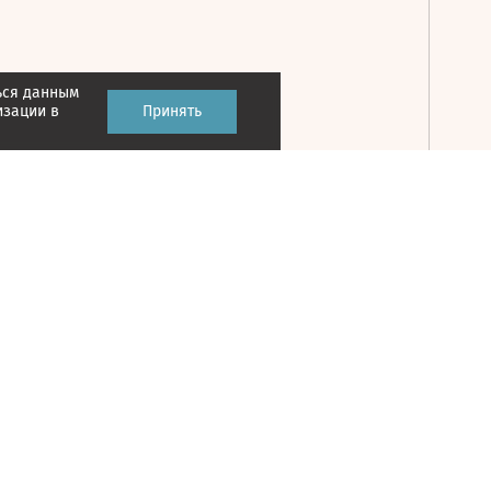
ься данным
Принять
изации в