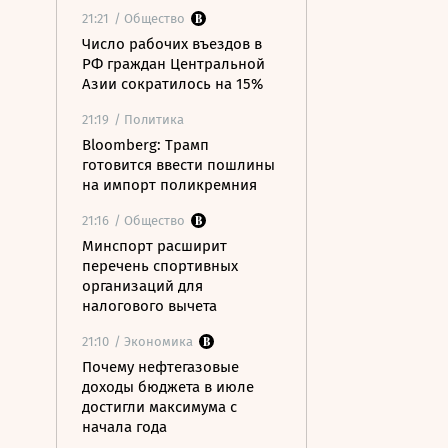
21:21
/ Общество
Число рабочих въездов в
РФ граждан Центральной
Азии сократилось на 15%
21:19
/ Политика
Bloomberg: Трамп
готовится ввести пошлины
на импорт поликремния
21:16
/ Общество
Минспорт расширит
перечень спортивных
организаций для
налогового вычета
21:10
/ Экономика
Почему нефтегазовые
доходы бюджета в июле
достигли максимума с
начала года