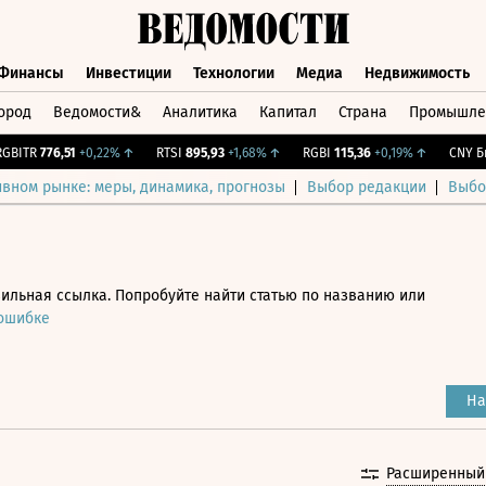
Финансы
Инвестиции
Технологии
Медиа
Недвижимость
ород
Ведомости&
Аналитика
Капитал
Страна
Промышле
а
Финансы
Инвестиции
Технологии
Медиа
Недвижимос
TR
776,51
+0,22%
↑
RTSI
895,93
+1,68%
↑
RGBI
115,36
+0,19%
↑
CNY Бирж
ивном рынке: меры, динамика, прогнозы
Выбор редакции
Выбо
ильная ссылка. Попробуйте найти статью по названию или
 ошибке
На
Расширенный