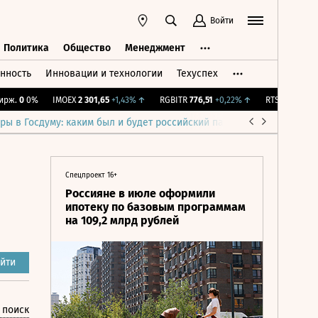
Войти
Политика
Общество
Менеджмент
нность
Инновации и технологии
Техуспех
ть
Политика
Общество
Менеджмент
.
0
0%
IMOEX
2 301,65
+1,43%
↑
RGBITR
776,51
+0,22%
↑
RTSI
895,93
+1,6
ры в Госдуму: каким был и будет российский парламент
Война н
Спецпроект 16+
Россияне в июле оформили
ипотеку по базовым программам
на 109,2 млрд рублей
йти
 поиск