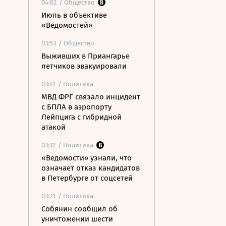
04:02
/ Общество
Июль в объективе
«Ведомостей»
03:53
/ Общество
Выживших в Приангарье
летчиков эвакуировали
03:41
/ Политика
МВД ФРГ связало инцидент
с БПЛА в аэропорту
Лейпцига с гибридной
атакой
03:32
/ Политика
«Ведомости» узнали, что
означает отказ кандидатов
в Петербурге от соцсетей
03:21
/ Политика
Собянин сообщил об
уничтожении шести