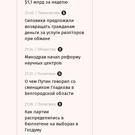
$1,1 млрд за неделю
21:40
/ Технологии
Силовики предложили
возвращать гражданам
деньги за услуги риэлторов
при обмане
21:34
/ Общество
Минздрав начал реформу
научных центров
21:31
/ Политика
О чем Путин говорил со
сменщиком Гладкова в
Белгородской области
21:26
/ Политика
Как партии
распределились в
бюллетене на выборах в
Госдуму