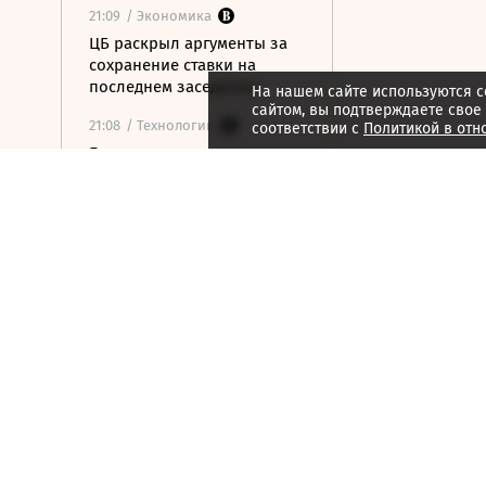
21:09
/ Экономика
ЦБ раскрыл аргументы за
сохранение ставки на
последнем заседании
На нашем сайте используются c
сайтом, вы подтверждаете свое
21:08
/ Технологии
соответствии с
Политикой в отн
Госзаказчикам хотят
закрыть лазейки для
закупок иностранной
электроники
21:07
/ Недвижимость
В Московском регионе
растет число доступных для
аренды элитных коттеджей
21:06
/ Медиа
Книжная сеть
«Республика» сменила
владельцев
21:05
/ Недвижимость