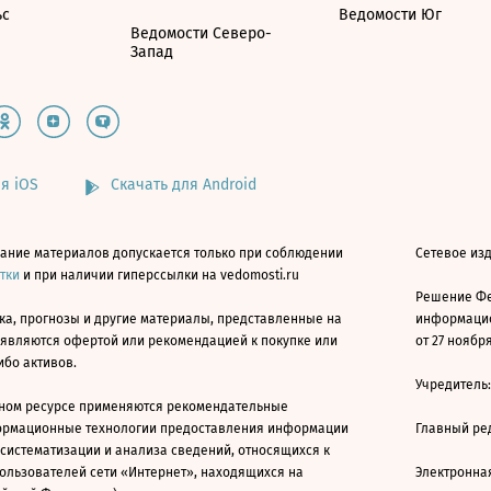
ьс
Ведомости Юг
Ведомости Северо-
Запад
я iOS
Скачать для Android
ание материалов допускается только при соблюдении
Сетевое изд
атки
и при наличии гиперссылки на vedomosti.ru
Решение Фе
ка, прогнозы и другие материалы, представленные на
информацио
 являются офертой или рекомендацией к покупке или
от 27 ноября
ибо активов.
Учредитель
ном ресурсе применяются рекомендательные
ормационные технологии предоставления информации
Главный ре
 систематизации и анализа сведений, относящихся к
ользователей сети «Интернет», находящихся на
Электронна