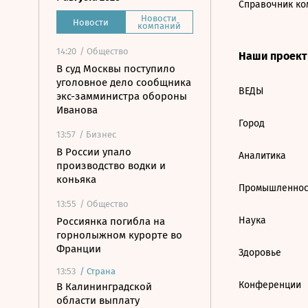
Справочник ко
Новости
Новости
компаний
14:20
/ Общество
Наши проек
В суд Москвы поступило
уголовное дело сообщника
ВЕДЫ
экс-замминистра обороны
Иванова
Город
13:57
/ Бизнес
В России упало
Аналитика
производство водки и
коньяка
Промышленнос
13:55
/ Общество
Наука
Россиянка погибла на
горнолыжном курорте во
Франции
Здоровье
13:53
/
Страна
Конференции
В Калининградской
области выплату