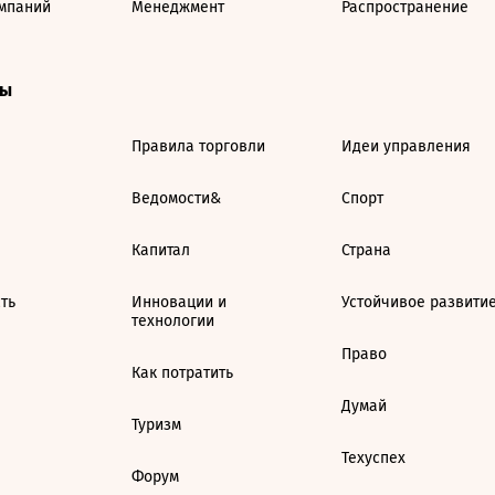
мпаний
Менеджмент
Распространение
ты
Правила торговли
Идеи управления
Ведомости&
Спорт
Капитал
Страна
ть
Инновации и
Устойчивое развити
технологии
Право
Как потратить
Думай
Туризм
Техуспех
Форум