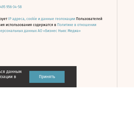
 495 956-34-58
ьзует
IP адреса, cookie и данные геолокации
Пользователей
овия использования содержатся в
Политике в отношении
персональных данных АО «Бизнес Ньюс Медиа»
ься данным
Принять
изации в