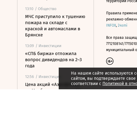
территории Росс
13:10
/ Общество
Правила примене
МЧС приступило к тушению
рекламно-обменно
пожара на складе с
INFOX
,
24smi
краской и автомаслами в
Брянске
Все права защищ
7712108141/7715010
13:09
/ Инвестиции
муниципальный окр
«СПБ биржа» отложила
вопрос дивидендов на 2–3
года
На нашем сайте используются c
12:56
/ Инвестиции
сайтом, вы подтверждаете свое
соответствии с
Политикой в отн
Цена акций «Аэрофлота»
на Мосбирже упала на 2%
12:55
/ Инвестиции
Цена акций АФК «Система»
на Мосбирже упала на 2%
12:50
/ Политика
Саудовская Аравия,