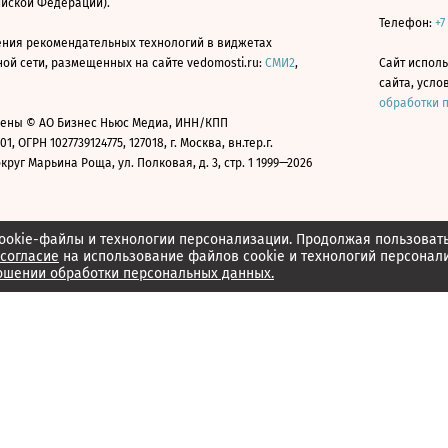
ийской Федерации).
Телефон:
+7
ния рекомендательных технологий в виджетах
й сети, размещенных на сайте vedomosti.ru:
СМИ2
,
Сайт испол
сайта, усл
обработки 
ены © АО Бизнес Ньюс Медиа, ИНН/КПП
01, ОГРН 1027739124775, 127018, г. Москва, вн.тер.г.
уг Марьина Роща, ул. Полковая, д. 3, стр. 1 1999—2026
ookie-файлы и технологии персонализации. Продолжая пользоват
согласие
на использование файлов cookie и технологий персонал
ошении обработки персональных данных.