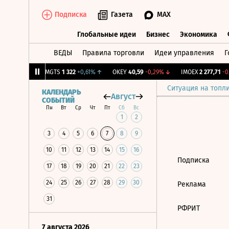
Подписка
Газета
MAX
Глобальные идеи
Бизнес
Экономика
ВЕДЫ
Правила торговли
Идеи управления
Г
Глобальные идеи
Бизнес
Экономик
18
+1,13%
↑
MGTS
1 322
+0,61%
↑
OKEY
40,59
-0,29%
↓
IMOEX
2 277,71
-0,
Ситуация на топл
КАЛЕНДАРЬ
Август
СОБЫТИЙ
Пн
Вт
Ср
Чт
Пт
Сб
Вс
1
2
3
4
5
6
7
8
9
10
11
12
13
14
15
16
Подписка
17
18
19
20
21
22
23
24
25
26
27
28
29
30
Реклама
31
РФРИТ
7 августа 2026