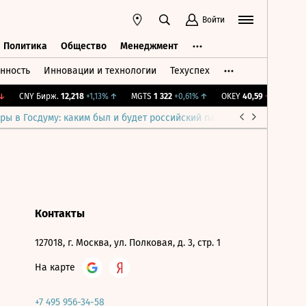
Войти
Политика
Общество
Менеджмент
нность
Инновации и технологии
Техуспех
ть
Политика
Общество
Менеджмент
CNY Бирж.
12,218
+1,13%
↑
MGTS
1 322
+0,61%
↑
OKEY
40,59
-0,29%
↓
ры в Госдуму: каким был и будет российский парламент
Война н
Контакты
127018, г. Москва, ул. Полковая, д. 3, стр. 1
На карте
+7 495 956-34-58