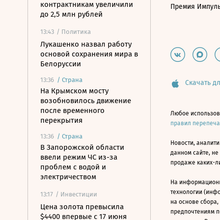
контрактникам увеличили
Премия Импул
до 2,5 млн рублей
13:43
/ Политика
Лукашенко назвал работу
основой сохранения мира в
Белоруссии
13:36
/
Страна
Скачать дл
На Крымском мосту
возобновилось движение
после временного
Любое использов
перекрытия
правил перепеч
13:36
/
Страна
Новости, аналити
В Запорожской области
данном сайте, не
ввели режим ЧС из-за
продаже каких-л
проблем с водой и
электричеством
На информацион
технологии (инф
13:17
/ Инвестиции
на основе сбора,
Цена золота превысила
предпочтениям п
$4400 впервые с 17 июня