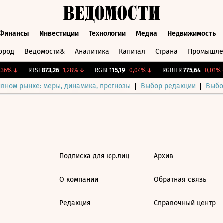
Финансы
Инвестиции
Технологии
Медиа
Недвижимость
ород
Ведомости&
Аналитика
Капитал
Страна
Промышле
а
Финансы
Инвестиции
Технологии
Медиа
Недвижимос
36%
↓
RTSI
873,26
-1,28%
↓
RGBI
115,19
-0,04%
↓
RGBITR
775,64
-0,01%
↓
ивном рынке: меры, динамика, прогнозы
Выбор редакции
Выбо
Подписка для юр.лиц
Архив
О компании
Обратная связь
Редакция
Справочный центр