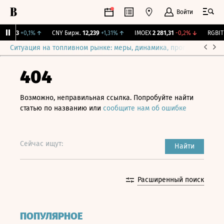
Войти
115,3
+0,1%
↑
CNY Бирж.
12,239
+1,31%
↑
IMOEX
2 281,31
-0,2%
↓
RGBITR
Ситуация на топливном рынке: меры, динамика, прогнозы
Выб
404
Возможно, неправильная ссылка. Попробуйте найти
статью по названию или
сообщите нам об ошибке
Сейчас ищут:
Найти
Расширенный поиск
ПОПУЛЯРНОЕ