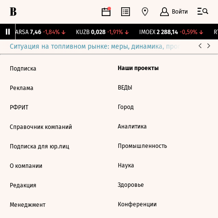
Войти
↑
ARSA
7,46
-1,84%
↓
KUZB
0,028
-1,91%
↓
IMOEX
2 288,14
-0,59%
↓
RT
Ситуация на топливном рынке: меры, динамика, прогнозы
Выб
Наши проекты
Подписка
ВЕДЫ
Реклама
Город
РФРИТ
Аналитика
Справочник компаний
Промышленность
Подписка для юр.лиц
Наука
О компании
Здоровье
Редакция
Конференции
Менеджмент