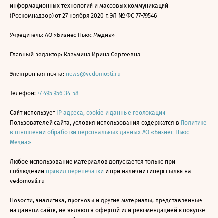
информационных технологий и массовых коммуникаций
(Роскомнадзор) от 27 ноября 2020 г. ЭЛ № ФС 77-79546
Учредитель: АО «Бизнес Ньюс Медиа»
Главный редактор: Казьмина Ирина Сергеевна
Электронная почта:
news@vedomosti.ru
Телефон:
+7 495 956-34-58
Сайт использует
IP адреса, cookie и данные геолокации
Пользователей сайта, условия использования содержатся в
Политике
в отношении обработки персональных данных АО «Бизнес Ньюс
Медиа»
Любое использование материалов допускается только при
соблюдении
правил перепечатки
и при наличии гиперссылки на
vedomosti.ru
Новости, аналитика, прогнозы и другие материалы, представленные
на данном сайте, не являются офертой или рекомендацией к покупке