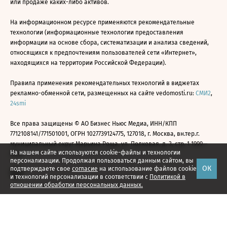
или продаже каких-либо активов.
На информационном ресурсе применяются рекомендательные
технологии (информационные технологии предоставления
информации на основе сбора, систематизации и анализа сведений,
относящихся к предпочтениям пользователей сети «Интернет»,
находящихся на территории Российской Федерации).
Правила применения рекомендательных технологий в виджетах
рекламно-обменной сети, размещенных на сайте vedomosti.ru:
СМИ2
,
24smi
Все права защищены © АО Бизнес Ньюс Медиа, ИНН/КПП
7712108141/771501001, ОГРН 1027739124775, 127018, г. Москва, вн.тер.г.
муниципальный округ Марьина Роща, ул. Полковая, д. 3, стр. 1 1999—
На нашем сайте используются cookie-файлы и технологии
2026
персонализации. Продолжая пользоваться данным сайтом, вы
ОК
подтверждаете свое
согласие
на использование файлов cookie
и технологий персонализации в соответствии с
Политикой в
отношении обработки персональных данных.