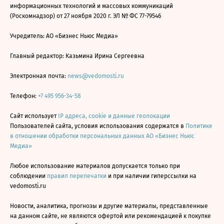
информационных технологий и массовых коммуникаций
(Роскомнадзор) от 27 ноября 2020 г. ЭЛ № ФС 77-79546
Учредитель: АО «Бизнес Ньюс Медиа»
Главный редактор: Казьмина Ирина Сергеевна
Электронная почта:
news@vedomosti.ru
Телефон:
+7 495 956-34-58
Сайт использует
IP адреса, cookie и данные геолокации
Пользователей сайта, условия использования содержатся в
Политике
в отношении обработки персональных данных АО «Бизнес Ньюс
Медиа»
Любое использование материалов допускается только при
соблюдении
правил перепечатки
и при наличии гиперссылки на
vedomosti.ru
Новости, аналитика, прогнозы и другие материалы, представленные
на данном сайте, не являются офертой или рекомендацией к покупке