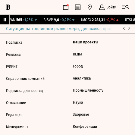
Войти
AVAN
565
+1,25%
↑
BISVP
9,6
+0,21%
↑
IMOEX
2 281,31
-0,2%
↓
RTSI
8
Ситуация на топливном рынке: меры, динамика, прогнозы
Выб
Наши проекты
Подписка
ВЕДЫ
Реклама
Город
РФРИТ
Аналитика
Справочник компаний
Промышленность
Подписка для юр.лиц
Наука
О компании
Здоровье
Редакция
Конференции
Менеджмент