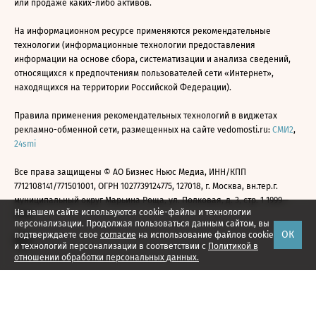
или продаже каких-либо активов.
На информационном ресурсе применяются рекомендательные
технологии (информационные технологии предоставления
информации на основе сбора, систематизации и анализа сведений,
относящихся к предпочтениям пользователей сети «Интернет»,
находящихся на территории Российской Федерации).
Правила применения рекомендательных технологий в виджетах
рекламно-обменной сети, размещенных на сайте vedomosti.ru:
СМИ2
,
24smi
Все права защищены © АО Бизнес Ньюс Медиа, ИНН/КПП
7712108141/771501001, ОГРН 1027739124775, 127018, г. Москва, вн.тер.г.
муниципальный округ Марьина Роща, ул. Полковая, д. 3, стр. 1 1999—
На нашем сайте используются cookie-файлы и технологии
2026
персонализации. Продолжая пользоваться данным сайтом, вы
ОК
подтверждаете свое
согласие
на использование файлов cookie
и технологий персонализации в соответствии с
Политикой в
отношении обработки персональных данных.